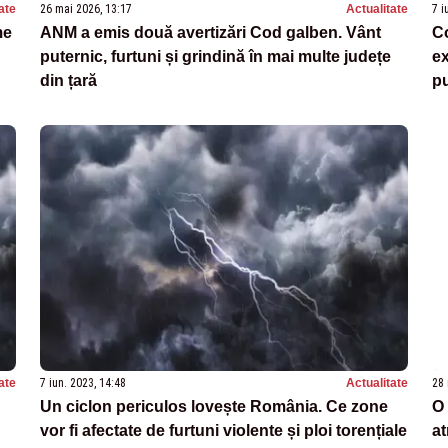
ate
26 mai 2026, 13:17
Actualitate
7 i
me
ANM a emis două avertizări Cod galben. Vânt
C
puternic, furtuni și grindină în mai multe județe
ex
din țară
pu
ate
7 iun. 2023, 14:48
Actualitate
28 
Un ciclon periculos lovește România. Ce zone
O 
vor fi afectate de furtuni violente și ploi torențiale
a