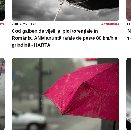
ate
7 iul. 2026, 10:20
Actualitate
4 i
Cod galben de vijelii și ploi torențiale în
IN
România. ANM anunță rafale de peste 80 km/h și
hi
grindină - HARTA