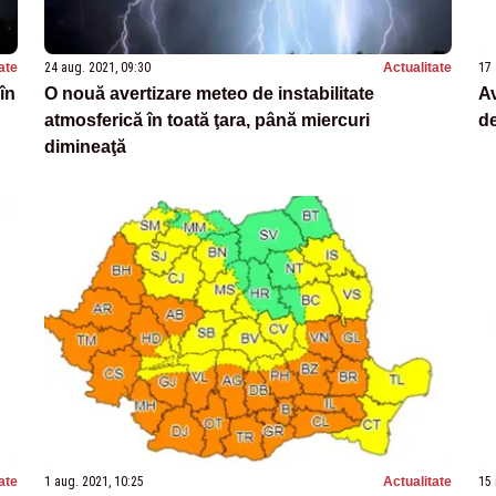
ate
24 aug. 2021, 09:30
Actualitate
17 
în
O nouă avertizare meteo de instabilitate
A
atmosferică în toată ţara, până miercuri
de
dimineaţă
ate
1 aug. 2021, 10:25
Actualitate
15 