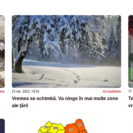
ate
23 ian. 2023, 10:56
Actualitate
17 
Vremea se schimbă. Va ninge în mai multe zone
Te
ale țării
vr