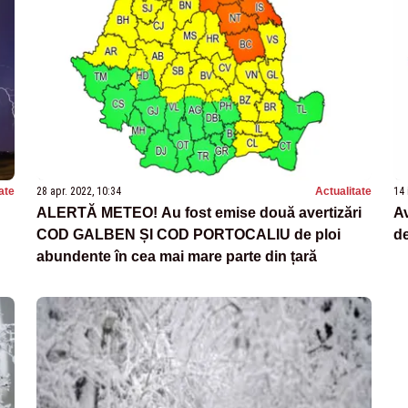
ate
28 apr. 2022, 10:34
Actualitate
14 
ALERTĂ METEO! Au fost emise două avertizări
A
COD GALBEN ȘI COD PORTOCALIU de ploi
de
abundente în cea mai mare parte din țară