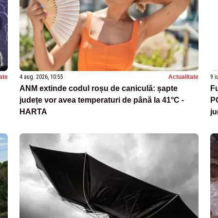
ate
4 aug. 2026, 10:55
Actualitate
9 i
ANM extinde codul roșu de caniculă: șapte
F
județe vor avea temperaturi de până la 41°C -
P
HARTA
ju