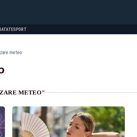
NATATE
SPORT
izare meteo
o
IZARE METEO"