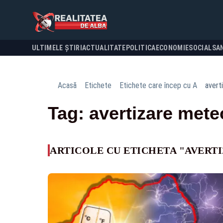
ULTIMELE ȘTIRI
ACTUALITATE
POLITICA
ECONOMIE
SOCIAL
SA
Acasă
Etichete
Etichete care încep cu A
avert
Tag: avertizare mete
ARTICOLE CU ETICHETA "AVERT