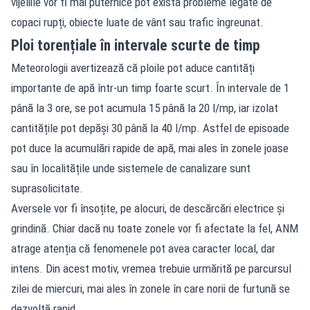
vijeliile vor fi mai puternice pot exista probleme legate de
copaci rupți, obiecte luate de vânt sau trafic îngreunat.
Ploi torențiale în intervale scurte de timp
Meteorologii avertizează că ploile pot aduce cantități
importante de apă într-un timp foarte scurt. În intervale de 1
până la 3 ore, se pot acumula 15 până la 20 l/mp, iar izolat
cantitățile pot depăși 30 până la 40 l/mp. Astfel de episoade
pot duce la acumulări rapide de apă, mai ales în zonele joase
sau în localitățile unde sistemele de canalizare sunt
suprasolicitate.
Aversele vor fi însoțite, pe alocuri, de descărcări electrice și
grindină. Chiar dacă nu toate zonele vor fi afectate la fel, ANM
atrage atenția că fenomenele pot avea caracter local, dar
intens. Din acest motiv, vremea trebuie urmărită pe parcursul
zilei de miercuri, mai ales în zonele în care norii de furtună se
dezvoltă rapid.