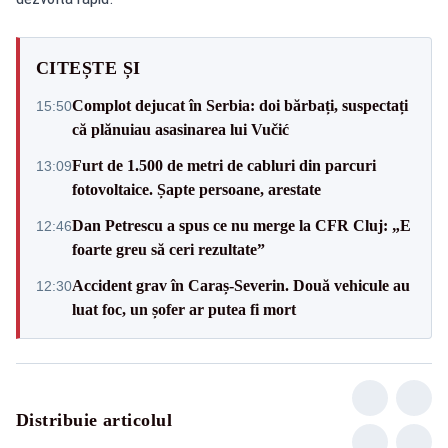
CITEȘTE ȘI
Complot dejucat în Serbia: doi bărbați, suspectați
15:50
că plănuiau asasinarea lui Vučić
Furt de 1.500 de metri de cabluri din parcuri
13:09
fotovoltaice. Șapte persoane, arestate
Dan Petrescu a spus ce nu merge la CFR Cluj: „E
12:46
foarte greu să ceri rezultate”
Accident grav în Caraș-Severin. Două vehicule au
12:30
luat foc, un șofer ar putea fi mort
Distribuie articolul