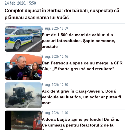
24 feb. 2026, 15:50
Complot dejucat în Serbia: doi bărbați, suspectați că
plănuiau asasinarea lui Vučić
8 aug. 2026, 13:09
Furt de 1.500 de metri de cabluri din
parcuri fotovoltaice. Șapte persoane,
arestate
8 aug. 2026, 12:46
Dan Petrescu a spus ce nu merge la CFR
Cluj: „E foarte greu să ceri rezultate”
8 aug. 2026, 12:30
Accident grav în Caraș-Severin. Două
vehicule au luat foc, un șofer ar putea fi
mort
8 aug. 2026, 11:40
A doua barjă a ajuns pe fundul Dunării.
Ce urmează pentru Reactorul 2 de la