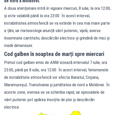
de nord a Moldovei.
A doua atenționare intră în vigoare miercuri, 8 iulie, la ora 12:00,
și este valabilă până la ora 23:00. În acest interval,
instabilitatea atmosferică se va extinde în cea mai mare parte
a țării, iar meteorologii anunță vânt puternic, vijelii, averse
însemnate cantitativ, descărcări electrice și grindină de mici și
medii dimensiuni.
Cod galben în noaptea de marți spre miercuri
Primul cod galben emis de ANM vizează intervalul 7 iulie, ora
23:00, până pe 8 iulie, ora 12:00. În acest interval, fenomenele
de instabilitate atmosferică vor afecta Banatul, Crișana,
Maramureșul, Transilvania și jumătatea de nord a Moldovei. În
aceste zone, vremea se va schimba rapid, iar episoadele de
vânt puternic pot apărea însoțite de ploi și descărcări
electrice.