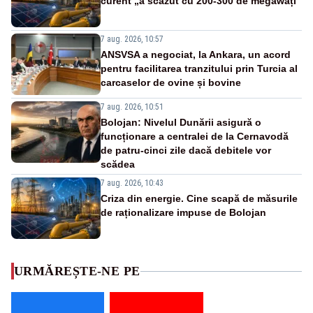
curent „a scăzut cu 200-300 de megawați”
7 aug. 2026, 10:57
ANSVSA a negociat, la Ankara, un acord
pentru facilitarea tranzitului prin Turcia al
carcaselor de ovine și bovine
7 aug. 2026, 10:51
Bolojan: Nivelul Dunării asigură o
funcționare a centralei de la Cernavodă
de patru-cinci zile dacă debitele vor
scădea
7 aug. 2026, 10:43
Criza din energie. Cine scapă de măsurile
de raționalizare impuse de Bolojan
URMĂREȘTE-NE PE