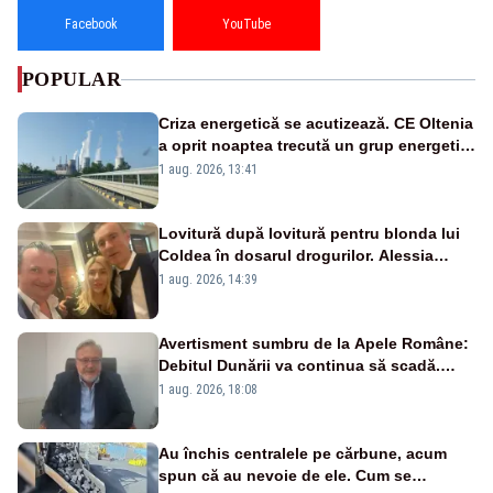
Facebook
YouTube
POPULAR
Criza energetică se acutizează. CE Oltenia
a oprit noaptea trecută un grup energetic
de la Rovinari
1 aug. 2026, 13:41
Lovitură după lovitură pentru blonda lui
Coldea în dosarul drogurilor. Alessia
Păcuraru explică decizia magistraților
1 aug. 2026, 14:39
Avertisment sumbru de la Apele Române:
Debitul Dunării va continua să scadă.
Cernavodă s-ar putea închide în 4 zile
1 aug. 2026, 18:08
Au închis centralele pe cărbune, acum
spun că au nevoie de ele. Cum se