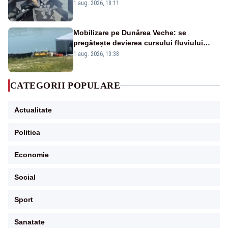
pasează vina în plină criză energetică
1 aug. 2026, 18:11
Mobilizare pe Dunărea Veche: se
pregătește devierea cursului fluviului
către Cernavodă – VIDEO
1 aug. 2026, 13:38
CATEGORII POPULARE
Actualitate
Politica
Economie
Social
Sport
Sanatate