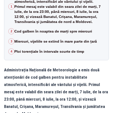
atmosferică, intensificări ale vântului și vijelii.
Primul mesaj este valabil din seara zilei de marți, 7
1
iulie, de la ora 23:00, până miercuri, 8 iulie, la ora
12:00, și vizează Banatul, Crișana, Maramureșul,
Transilvania și jumătatea de nord a Moldovei.
Cod galben în noaptea de marți spre miercuri
2
Miercuri, vijeliile se extind în mare parte din țară
3
Ploi torențiale în intervale scurte de timp
4
Administrația Națională de Meteorologie a emis două
atenționări de cod galben pentru instabilitate
atmosferică, intensificări ale vântului și vijelii. Primul
mesaj este valabil din seara zilei de marți, 7 iulie, de la ora
23:00, până miercuri, 8 iulie, la ora 12:00, și vizează
Banatul, Crișana, Maramureșul, Transilvania și jumătatea