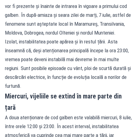
vor fi prezente și înainte de intrarea în vigoare a primului cod
galben. În după-amiaza și seara zilei de marți, 7 iulie, astfel de
fenomene sunt așteptate local în Maramureș, Transilvania,
Moldova, Dobrogea, nordul Olteniei și nordul Munteniei.
Izolat, instabilitatea poate apărea și în restul țării. Asta
înseamnă că, deși atenționarea principală începe la ora 23:00,
vremea poate deveni instabilă mai devreme în mai multe
regiuni. Sunt posibile episoade cu vânt, ploi de scurtă durată și
descărcări electrice, în funcție de evoluția locală a norilor de
furtună.
Miercuri, vijeliile se extind în mare parte din
țară
A doua atenționare de cod galben este valabilă miercuri, 8 iulie,
între orele 12:00 și 23:00. În acest interval, instabilitatea
atmosferică va cuprinde cea mai mare parte a țării, iar