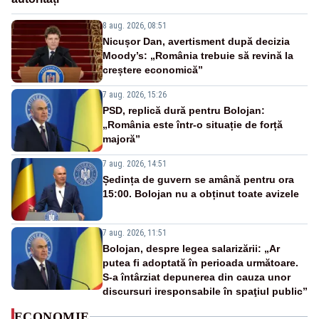
8 aug. 2026, 08:51
Nicușor Dan, avertisment după decizia
Moody’s: „România trebuie să revină la
creștere economică”
7 aug. 2026, 15:26
PSD, replică dură pentru Bolojan:
„România este într-o situație de forță
majoră”
7 aug. 2026, 14:51
Ședința de guvern se amână pentru ora
15:00. Bolojan nu a obținut toate avizele
7 aug. 2026, 11:51
Bolojan, despre legea salarizării: „Ar
putea fi adoptată în perioada următoare.
S-a întârziat depunerea din cauza unor
discursuri iresponsabile în spaţiul public”
ECONOMIE