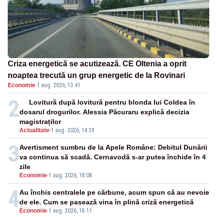
Criza energetică se acutizează. CE Oltenia a oprit
noaptea trecută un grup energetic de la Rovinari
Economie
·
1 aug. 2026, 13:41
2
Lovitură după lovitură pentru blonda lui Coldea în
dosarul drogurilor. Alessia Păcuraru explică decizia
magistraților
Actualitate
-
1 aug. 2026, 14:39
3
Avertisment sumbru de la Apele Române: Debitul Dunării
va continua să scadă. Cernavodă s-ar putea închide în 4
zile
Economie
-
1 aug. 2026, 18:08
4
Au închis centralele pe cărbune, acum spun că au nevoie
de ele. Cum se pasează vina în plină criză energetică
Economie
-
1 aug. 2026, 18:11