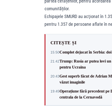
partea cetățenilor, pentru acordarea p
comunităților.
Echipajele SMURD au acţionat în 1.350
pentru 1.357 de persoane aflate în ne
CITEȘTE ȘI
Complot dejucat în Serbia: doi 
15:50
Trump: Rusia ar putea lovi un
21:42
pentru Ucraina
Gest superb făcut de Adrian Mu
20:43
văzut imaginile
Operațiune fără precedent pe 
19:45
centrala de la Cernavodă