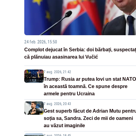
24 feb. 2026, 15:50
Complot dejucat în Serbia: doi bărbați, suspectaț
că plănuiau asasinarea lui Vučić
7 aug. 2026, 21:42
Trump: Rusia ar putea lovi un stat NATO
în această toamnă. Ce spune despre
armele pentru Ucraina
7 aug. 2026, 20:43
Gest superb făcut de Adrian Mutu pentr
soția sa, Sandra. Zeci de mii de oameni
au văzut imaginile
7 aug. 2026, 19:45