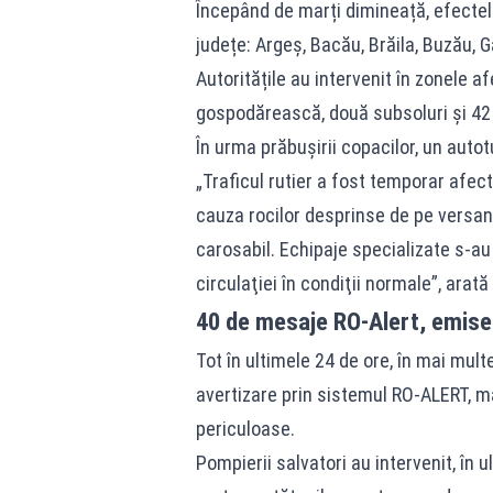
Începând de marți dimineață, efectele 
județe: Argeş, Bacău, Brăila, Buzău, Ga
Autoritățile au intervenit în zonele 
gospodărească, două subsoluri și 42 
În urma prăbușirii copacilor, un autot
„Traficul rutier a fost temporar afec
cauza rocilor desprinse de pe versanţ
carosabil. Echipaje specializate s-au 
circulaţiei în condiţii normale”, arată
40 de mesaje RO-Alert, emise 
Tot în ultimele 24 de ore, în mai mul
avertizare prin sistemul
RO-ALERT
, m
periculoase.
Pompierii salvatori au intervenit, în u