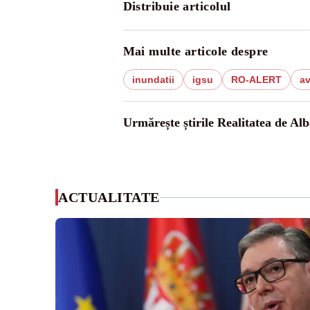
Distribuie articolul
Mai multe articole despre
inundatii
igsu
RO-ALERT
av
Urmărește știrile Realitatea de Alb
ACTUALITATE