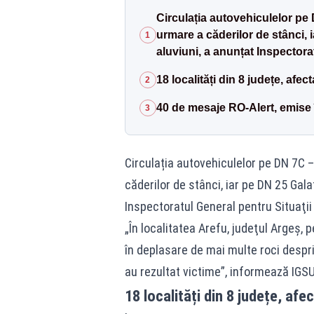
Circulația autovehiculelor pe
urmare a căderilor de stânci, i
1
aluviuni, a anunțat Inspectora
18 localități din 8 județe, afe
2
40 de mesaje RO-Alert, emise 
3
Circulația autovehiculelor pe DN 7C
căderilor de stânci, iar pe DN 25 Galaț
Inspectoratul General pentru Situaţii
„În localitatea Arefu, judeţul Argeş, 
în deplasare de mai multe roci despri
au rezultat victime”, informează IGSU
18 localități din 8 județe, af