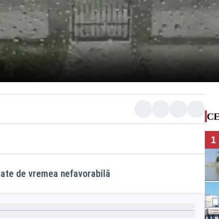
CE
1
ctate de vremea nefavorabilă