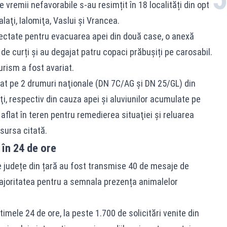
vremii nefavorabile s-au resimțit în 18 localități din opt
laţi, Ialomiţa, Vaslui şi Vrancea.
afectate pentru evacuarea apei din două case, o anexă
de curți și au degajat patru
copaci prăbușiți
pe carosabil.
urism a fost avariat.
tat pe 2 drumuri naţionale (DN 7C/AG şi DN 25/GL) din
i, respectiv din cauza apei şi aluviunilor acumulate pe
aflat în teren pentru remedierea situaţiei şi reluarea
 sursa citată.
în 24 de ore
te județe din țară au fost transmise 40 de mesaje de
ajoritatea pentru a semnala prezența animalelor
ltimele 24 de ore, la peste 1.700 de solicitări venite din