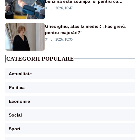
benzina este scumpă, ci pentru că
benzina ieftină e taxată scump
31 iul. 2026, 10:47
Gheorghiu, atac la medici: „Fac grevă
pentru majorări?”
31 iul. 2026, 10:35
CATEGORII POPULARE
Actualitate
Politica
Economie
Social
Sport