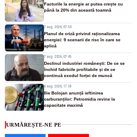
Facturile la energie ar putea crește cu
până la 20% din această toamnă
7 aug. 2026, 07:50
Planul de criză privind raționalizarea
energiei: 9 scenarii de risc în care se
aplică
7 aug. 2026, 07:45
Declinul industriei românești: De ce se
închid fabricile profitabile și de ce
continuă exodul forței de muncă
6 aug. 2026, 17:38
Ilie Bolojan anunță ieftinirea
carburanților: Petromidia revine la
capacitate maximă
URMĂREȘTE-NE PE