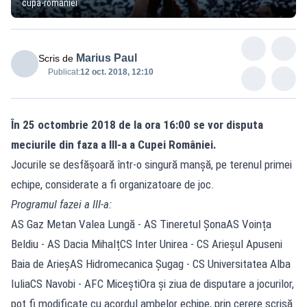
cupa-romaniei
Marius Paul
Scris de
Publicat:
12 oct. 2018, 12:10
În 25 octombrie 2018 de la ora 16:00 se vor disputa
meciurile din faza a III-a a Cupei României.
Jocurile se desfășoară într-o singură manșă, pe terenul primei
echipe, considerate a fi organizatoare de joc.
Programul fazei a III-a:
AS Gaz Metan Valea Lungă - AS Tineretul ȘonaAS Voința
Beldiu - AS Dacia MihalțCS Inter Unirea - CS Arieșul Apuseni
Baia de ArieșAS Hidromecanica Șugag - CS Universitatea Alba
IuliaCS Navobi - AFC MiceștiOra şi ziua de disputare a jocurilor,
pot fi modificate cu acordul ambelor echipe, prin cerere scrisă