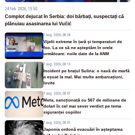
24 feb. 2026, 15:50
Complot dejucat în Serbia: doi bărbați, suspectați că
plănuiau asasinarea lui Vučić
7 aug. 2026, 08:38
Vijelii extreme în țară și temperaturi de
foc. La ce să ne așteptăm în orele
următoare: noile date de la ANM
7 aug. 2026, 08:13
Incident pe brațul Sulina: o navă de marfă
a eșuat la mal. Mai multe ambarcațiuni,
lovite
7 aug. 2026, 08:07
Meta, sancționată cu 567 de milioane de
dolari în cel mai sever verdict pe tema
siguranței copiilor
7 aug. 2026, 08:01
Japonia ordonă evacuări în așteptarea