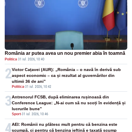
România ar putea avea un nou premier abia în toamnă
Politica
·
31 iul. 2026, 10:40
2
Victor Cațavei (AUR): „România – o navă în derivă sub
aspect economic – ca și rezultat al guvernărilor din
ultimii 36 de ani”
Politica
-
31 iul. 2026, 10:42
3
Antrenorul FCSB, după eliminarea rușinoasă din
Conference League: „N-ai cum să nu scoți în evidență și
lucrurile bune”
Sport
-
31 iul. 2026, 10:46
4
AEI: Românii nu plătesc mult pentru că benzina este
scumpă, ci pentru că benzina ieftină e taxată scump