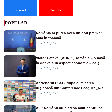
Facebook
YouTube
POPULAR
România ar putea avea un nou premier
abia în toamnă
31 iul. 2026, 10:40
Victor Cațavei (AUR): „România – o navă
în derivă sub aspect economic – ca și
rezultat al guvernărilor din ultimii 36 de
31 iul. 2026, 10:42
ani”
Antrenorul FCSB, după eliminarea
rușinoasă din Conference League: „N-ai
cum să nu scoți în evidență și lucrurile
31 iul. 2026, 10:46
bune”
AEI: Românii nu plătesc mult pentru că