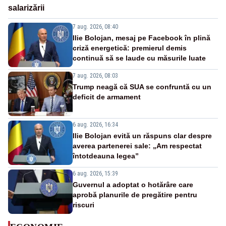
salarizării
7 aug. 2026, 08:40
Ilie Bolojan, mesaj pe Facebook în plină
criză energetică: premierul demis
continuă să se laude cu măsurile luate
7 aug. 2026, 08:03
Trump neagă că SUA se confruntă cu un
deficit de armament
6 aug. 2026, 16:34
Ilie Bolojan evită un răspuns clar despre
averea partenerei sale: „Am respectat
întotdeauna legea”
6 aug. 2026, 15:39
Guvernul a adoptat o hotărâre care
aprobă planurile de pregătire pentru
riscuri