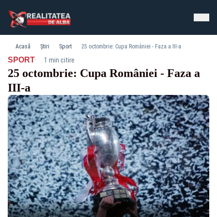
Acasă
Știri
Sport
25 octombrie: Cupa României - Faza a III-a
·
SPORT
1 min citire
25 octombrie: Cupa României - Faza a
III-a