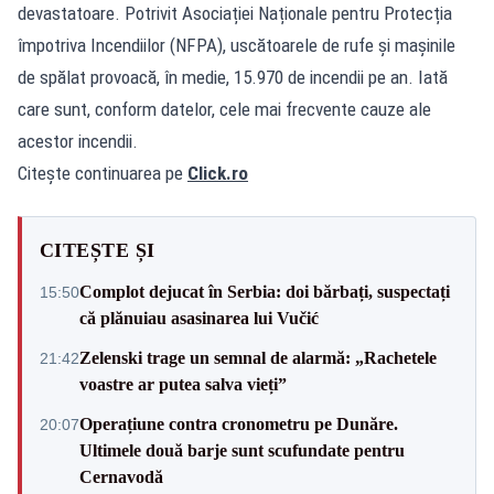
devastatoare. Potrivit Asociației Naționale pentru Protecția
împotriva Incendiilor (NFPA), uscătoarele de rufe și mașinile
de spălat provoacă, în medie, 15.970 de incendii pe an. Iată
care sunt, conform datelor, cele mai frecvente cauze ale
acestor incendii.
Citește continuarea pe
Click.ro
CITEȘTE ȘI
Complot dejucat în Serbia: doi bărbați, suspectați
15:50
că plănuiau asasinarea lui Vučić
Zelenski trage un semnal de alarmă: „Rachetele
21:42
voastre ar putea salva vieți”
Operațiune contra cronometru pe Dunăre.
20:07
Ultimele două barje sunt scufundate pentru
Cernavodă