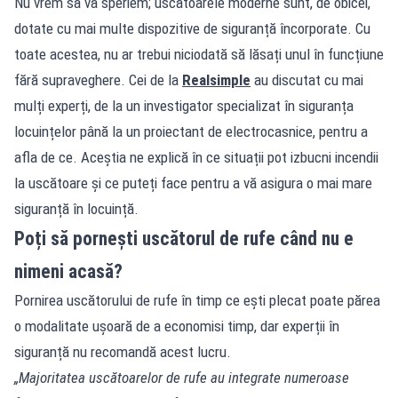
Nu vrem să vă speriem; uscătoarele moderne sunt, de obicei,
dotate cu mai multe dispozitive de siguranță încorporate. Cu
toate acestea, nu ar trebui niciodată să lăsați unul în funcțiune
fără supraveghere. Cei de la
Realsimple
au discutat cu mai
mulți experți, de la un investigator specializat în siguranța
locuințelor până la un proiectant de electrocasnice, pentru a
afla de ce. Aceștia ne explică în ce situații pot izbucni incendii
la uscătoare și ce puteți face pentru a vă asigura o mai mare
siguranță în locuință.
Poți să pornești uscătorul de rufe când nu e
nimeni acasă?
Pornirea uscătorului de rufe în timp ce ești plecat poate părea
o modalitate ușoară de a economisi timp, dar experții în
siguranță nu recomandă acest lucru.
„Majoritatea uscătoarelor de rufe au integrate numeroase