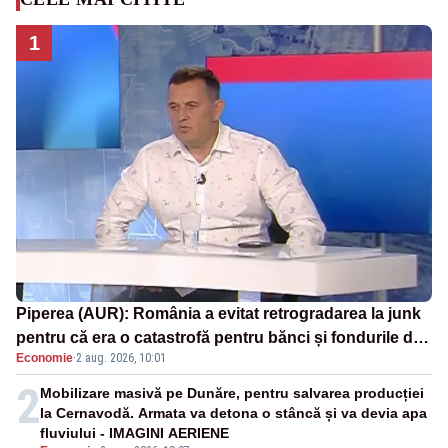
1
Piperea (AUR): România a evitat retrogradarea la junk
pentru că era o catastrofă pentru bănci și fondurile de
Economie
·
2 aug. 2026, 10:01
pensii
2
Mobilizare masivă pe Dunăre, pentru salvarea producției
la Cernavodă. Armata va detona o stâncă și va devia apa
fluviului - IMAGINI AERIENE