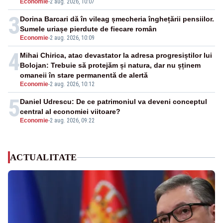
Economie
-
2 aug. 2026, 10:07
3
Dorina Barcari dă în vileag șmecheria înghețării pensiilor.
Sumele uriașe pierdute de fiecare român
Economie
-
2 aug. 2026, 10:09
4
Mihai Chirica, atac devastator la adresa progresiștilor lui
Bolojan: Trebuie să protejăm și natura, dar nu șținem
omaneii în stare permanentă de alertă
Economie
-
2 aug. 2026, 10:12
5
Daniel Udrescu: De ce patrimoniul va deveni conceptul
central al economiei viitoare?
Economie
-
2 aug. 2026, 09:22
ACTUALITATE