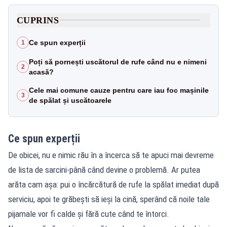
CUPRINS
Ce spun experții
1
Poți să pornești uscătorul de rufe când nu e nimeni
2
acasă?
Cele mai comune cauze pentru care iau foc mașinile
3
de spălat și uscătoarele
Ce spun experții
De obicei, nu e nimic rău în a încerca să te apuci mai devreme
de lista de sarcini-până când devine o problemă. Ar putea
arăta cam așa: pui o încărcătură de rufe la spălat imediat după
serviciu, apoi te grăbești să ieși la cină, sperând că noile tale
pijamale vor fi calde și fără cute când te întorci.