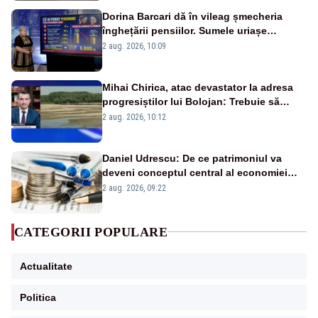
Dorina Barcari dă în vileag șmecheria
înghețării pensiilor. Sumele uriașe
pierdute de fiecare român
2 aug. 2026, 10:09
Mihai Chirica, atac devastator la adresa
progresiștilor lui Bolojan: Trebuie să
protejăm și natura, dar nu șținem omaneii
2 aug. 2026, 10:12
în stare permanentă de alertă
Daniel Udrescu: De ce patrimoniul va
deveni conceptul central al economiei
viitoare?
2 aug. 2026, 09:22
CATEGORII POPULARE
Actualitate
Politica