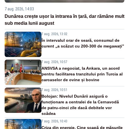
7 aug. 2026, 14:03
Dunărea crește ușor la intrarea în țară, dar rămâne mult
sub media lunii august
7 aug. 2026, 13:02
În intervalul orar de seară, consumul de
curent „a scăzut cu 200-300 de megawați”
7 aug. 2026, 10:57
ANSVSA a negociat, la Ankara, un acord
pentru facilitarea tranzitului prin Turcia al
carcaselor de ovine și bovine
7 aug. 2026, 10:51
Bolojan: Nivelul Dunării asigură o
funcționare a centralei de la Cernavodă
de patru-cinci zile dacă debitele vor
scădea
7 aug. 2026, 10:43
Criza din energie. Cine scapă de măsurile