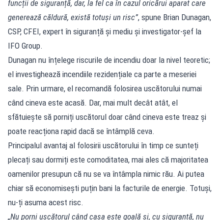
funcții de siguranță, dar, la fel ca în cazul oricărui aparat care
generează căldură, există totuși un risc”
, spune Brian Dunagan,
CSP, CFEI, expert în siguranță și mediu și investigator-șef la
IFO Group.
Dunagan nu înțelege riscurile de incendiu doar la nivel teoretic;
el investighează incendiile rezidențiale ca parte a meseriei
sale. Prin urmare, el recomandă folosirea uscătorului numai
când cineva este acasă. Dar, mai mult decât atât, el
sfătuiește să porniți uscătorul doar când cineva este treaz și
poate reacționa rapid dacă se întâmplă ceva.
Principalul avantaj al folosirii uscătorului în timp ce sunteți
plecați sau dormiți este comoditatea, mai ales că majoritatea
oamenilor presupun că nu se va întâmpla nimic rău. Ai putea
chiar să economisești puțin bani la facturile de energie. Totuși,
nu-ți asuma acest risc.
„Nu porni uscătorul când casa este goală și, cu siguranță, nu