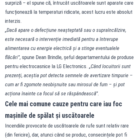
surpriză – el spune că, întrucât uscătoarele sunt aparate care
funcționează la temperaturi ridicate, acest lucru este absolut
interzis.
„Dacă apare o defecțiune neașteptată sau o supraîncălzire,
este necesară o intervenție imediată pentru a întrerupe
alimentarea cu energie electrică și a stinge eventualele
flăcări”
, spune Dean Brindle, șeful departamentului de produse
pentru electrocasnice la LG Electronics.
„Când locuitorii sunt
prezenți, aceștia pot detecta semnele de avertizare timpurie –
cum ar fi zgomote neobișnuite sau mirosul de fum – și pot
acționa înainte ca focul să se răspândească”.
Cele mai comune cauze pentru care iau foc
mașinile de spălat și uscătoarele
Incendiile provocate de uscătoarele de rufe sunt relativ rare
(din fericire), dar, atunci când se produc, consecințele pot fi