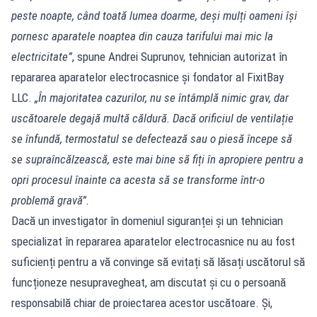
peste noapte, când toată lumea doarme, deși mulți oameni își
pornesc aparatele noaptea din cauza tarifului mai mic la
electricitate”
, spune Andrei Suprunov, tehnician autorizat în
repararea aparatelor electrocasnice și fondator al FixitBay
LLC.
„În majoritatea cazurilor, nu se întâmplă nimic grav, dar
uscătoarele degajă multă căldură. Dacă orificiul de ventilație
se înfundă, termostatul se defectează sau o piesă începe să
se supraîncălzească, este mai bine să fiți în apropiere pentru a
opri procesul înainte ca acesta să se transforme într-o
problemă gravă”.
Dacă un investigator în domeniul siguranței și un tehnician
specializat în repararea aparatelor electrocasnice nu au fost
suficienți pentru a vă convinge să evitați să lăsați uscătorul să
funcționeze nesupravegheat, am discutat și cu o persoană
responsabilă chiar de proiectarea acestor uscătoare. Și,