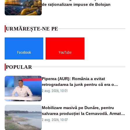
de raționalizare impuse de Bolojan
URMĂREȘTE-NE PE
Facebook
YouTube
POPULAR
Piperea (AUR): România a evitat
retrogradarea la junk pentru că era o
catastrofă pentru bănci și fondurile de
2 aug. 2026, 10:01
pensii
Mobilizare masivă pe Dunăre, pentru
salvarea producției la Cernavodă. Armata
va detona o stâncă și va devia apa
2 aug. 2026, 10:07
fluviului - IMAGINI AERIENE