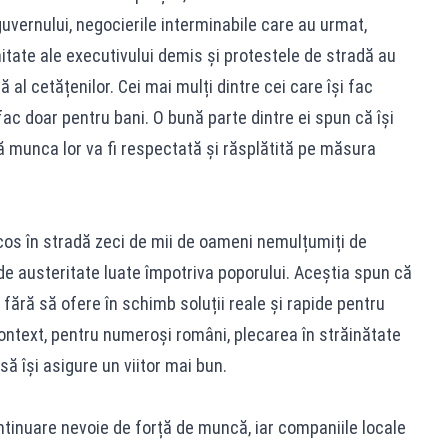
guvernului, negocierile interminabile care au urmat,
imitate ale executivului demis și protestele de stradă au
al cetățenilor. Cei mai mulți dintre cei care își fac
fac doar pentru bani. O bună parte dintre ei spun că își
că munca lor va fi respectată și răsplătită pe măsura
cos în stradă zeci de mii de oameni nemulțumiți de
 de austeritate luate împotriva poporului. Aceștia spun că
, fără să ofere în schimb soluții reale și rapide pentru
 context, pentru numeroși români, plecarea în străinătate
să își asigure un viitor mai bun.
tinuare nevoie de forță de muncă, iar companiile locale