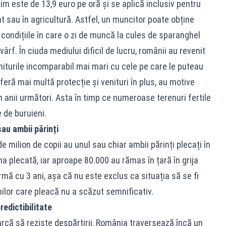
im este de 13,9 euro pe oră și se aplică inclusiv pentru
t sau în agricultură. Astfel, un muncitor poate obține
n condițiile în care o zi de muncă la cules de sparanghel
ârf. În ciuda mediului dificil de lucru, românii au revenit
niturile incomparabil mai mari cu cele pe care le puteau
oferă mai multă protecție și venituri în plus, au motive
n anii următori. Asta în timp ce numeroase terenuri fertile
 de buruieni.
sau ambii părinți
e milion de copii au unul sau chiar ambii părinți plecați în
 plecată, iar aproape 80.000 au rămas în țară în grija
urmă cu 3 ani, așa că nu este exclus ca situația să se fi
ilor care pleacă nu a scăzut semnificativ.
redictibilitate
earcă să reziste despărțirii, România traversează încă un