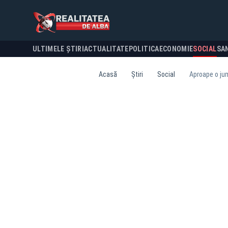
ULTIMELE ȘTIRI
ACTUALITATE
POLITICA
ECONOMIE
SOCIAL
SA
Acasă
Știri
Social
Aproape o jum