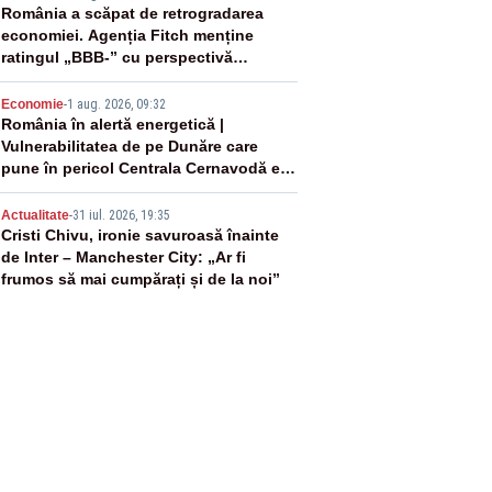
3
România a scăpat de retrogradarea
economiei. Agenția Fitch menține
ratingul „BBB-” cu perspectivă
negativă
4
Economie
-
1 aug. 2026, 09:32
România în alertă energetică |
Vulnerabilitatea de pe Dunăre care
pune în pericol Centrala Cernavodă era
cunoscută de pe vremea lui Ceaușescu
5
Actualitate
-
31 iul. 2026, 19:35
Cristi Chivu, ironie savuroasă înainte
de Inter – Manchester City: „Ar fi
frumos să mai cumpărați și de la noi”