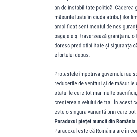
an de instabilitate politică. Căderea 
măsurile luate în ciuda atribuțiilor l
amplificat sentimentul de nesiguranță 
bagajele și traversează granița nu o 
doresc predictibilitate și siguranța 
efortului depus.
Protestele împotriva guvernului au s
reducerile de venituri și de măsurile
statul le cere tot mai multe sacrificii
creșterea nivelului de trai. În acest
este o singura variantă prin care pot 
Paradoxul pieței muncii din România
Paradoxul este că România are în con