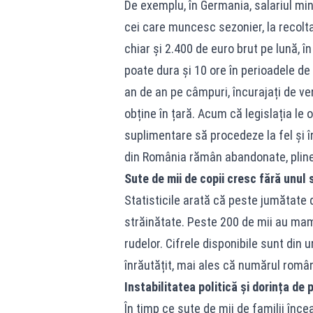
De exemplu, în Germania, salariul min
cei care muncesc sezonier, la recolta
chiar și 2.400 de euro brut pe lună, î
poate dura și 10 ore în perioadele de v
an de an pe câmpuri, încurajați de ve
obține în țară. Acum că legislația le 
suplimentare să procedeze la fel și î
din România rămân abandonate, pline
Sute de mii de copii cresc fără unul 
Statisticile arată că peste jumătate d
străinătate. Peste 200 de mii au mama
rudelor. Cifrele disponibile sunt din 
înrăutățit, mai ales că numărul român
Instabilitatea politică și dorința de p
În timp ce sute de mii de familii înc