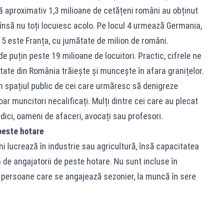
că aproximativ 1,3 milioane de cetățeni români au obținut
, însă nu toți locuiesc acolo. Pe locul 4 urmează Germania,
 5 este Franța, cu jumătate de milion de români.
e puțin peste 19 milioane de locuitori. Practic, cifrele ne
tate din România trăiește și muncește în afara granițelor.
 în spațiul public de cei care urmăresc să denigreze
ar muncitori necalificați. Mulți dintre cei care au plecat
ici, oameni de afaceri, avocați sau profesori.
peste hotare
ni lucrează în industrie sau agricultură, însă capacitatea
de angajatorii de peste hotare. Nu sunt incluse în
e persoane care se angajează sezonier, la muncă în sere