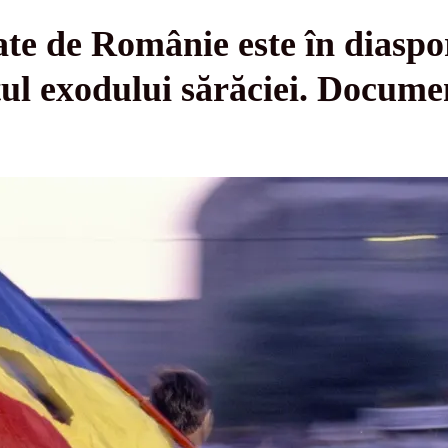
te de Românie este în diaspo
țul exodului sărăciei. Docume