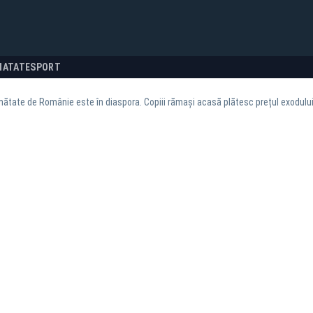
NATATE
SPORT
ătate de Românie este în diaspora. Copiii rămași acasă plătesc prețul exodulu