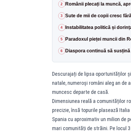
Românii plecați la muncă, apr
2
Sute de mii de copii cresc făr
3
Instabilitatea politică și dorinț
4
Paradoxul pieței muncii din 
5
Diaspora continuă să susțin
6
Descurajați de lipsa oportunităților ș
natale, numeroși români aleg an de an
muncesc departe de casă.
Dimensiunea reală a comunităților r
precizie, însă topurile plasează Itali
Spania cu aproximativ un milion de p
mari comunități de străini. Pe locul 