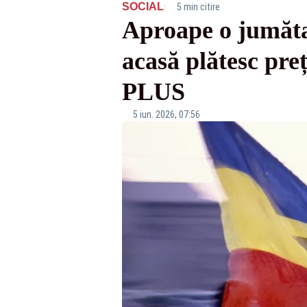
·
SOCIAL
5 min citire
Aproape o jumăta
acasă plătesc pre
PLUS
5 iun. 2026, 07:56