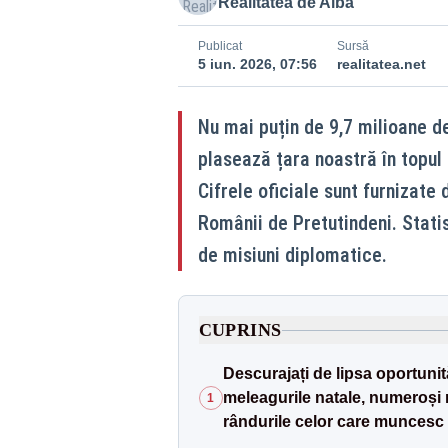
Realitatea de Alba
Publicat
Sursă
5 iun. 2026, 07:56
realitatea.net
Nu mai puțin de 9,7 milioane de
plasează țara noastră în topul
Cifrele oficiale sunt furnizate
Românii de Pretutindeni. Stati
de misiuni diplomatice.
CUPRINS
Descurajați de lipsa oportunită
meleagurile natale, numeroși r
1
rândurile celor care muncesc