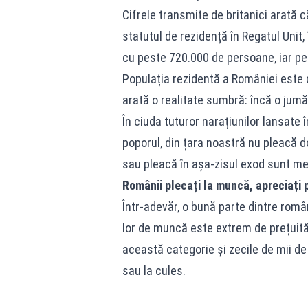
Cifrele transmite de britanici arată 
statutul de rezidență în Regatul Unit
cu peste 720.000 de persoane, iar pe
Populația rezidentă a României este d
arată o realitate sumbră: încă o jumă
În ciuda tuturor narațiunilor lansate
poporul, din țara noastră nu pleacă do
sau pleacă în așa-zisul exod sunt med
Românii plecați la muncă, apreciați 
Într-adevăr, o bună parte dintre româ
lor de muncă este extrem de prețuită 
această categorie și zecile de mii d
sau la cules.