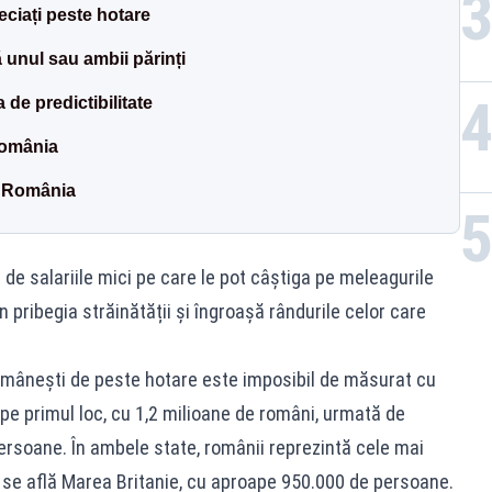
eciați peste hotare
ă unul sau ambii părinți
a de predictibilitate
România
ă România
i de salariile mici pe care le pot câștiga pe meleagurile
 pribegia străinătății și îngroașă rândurile celor care
omânești de peste hotare este imposibil de măsurat cu
a pe primul loc, cu 1,2 milioane de români, urmată de
ersoane. În ambele state, românii reprezintă cele mai
3 se află Marea Britanie, cu aproape 950.000 de persoane.