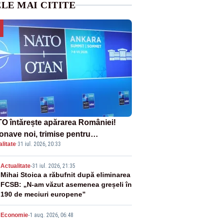
LE MAI CITITE
O întărește apărarea României!
onave noi, trimise pentru
litate
·
31 iul. 2026, 20:33
erceptarea și distrugerea dronelor
2
Actualitate
-
31 iul. 2026, 21:35
Mihai Stoica a răbufnit după eliminarea
FCSB: „N-am văzut asemenea greșeli în
190 de meciuri europene”
Economie
-
1 aug. 2026, 06:48