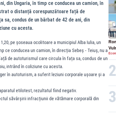
ani, din Ungaria, în timp ce conducea un camion, în
ăstrat o distanță corespunzătoare față de
ța sa, condus de un bărbat de 42 de ani, din
iziune cu acesta.
 11,20, pe șoseaua ocolitoare a municipiul Alba Iulia, un
Rom
Vul
timp ce conducea un camion, în direcția Sebeș - Teiuș, nu a
Econ
pun
ață de autoturismul care circula în fața sa, condus de un
cun
biu, intrând în coliziune cu acesta.
er în autoturism, a suferit leziuni corporale ușoare și a
aratul etilotest, rezultatul fiind negativ.
tul săvârșirii infracțiunii de vătămare corporală din