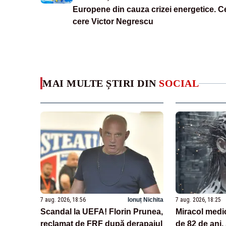
Europene din cauza crizei energetice. C
cere Victor Negrescu
MAI MULTE ȘTIRI DIN
SOCIAL
7 aug. 2026, 18:56
Ionuț Nichita
7 aug. 2026, 18:25
Scandal la UEFA! Florin Prunea,
Miracol medi
reclamat de FRF după derapajul
de 82 de ani.