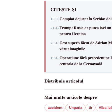
CITEȘTE ȘI
Complot dejucat în Serbia: doi 
15:50
Trump: Rusia ar putea lovi un
21:42
pentru Ucraina
Gest superb făcut de Adrian Mu
20:43
văzut imaginile
Operațiune fără precedent pe 
19:45
centrala de la Cernavodă
Distribuie articolul
Mai multe articole despre
accident
Ungaria
tir
Alba Iul