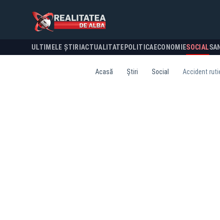
ULTIMELE ȘTIRI
ACTUALITATE
POLITICA
ECONOMIE
SOCIAL
SA
Acasă
Știri
Social
Accident rutie