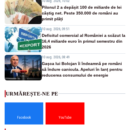
10 aug. 2026, 10:02
Pilonul 2 a depășit 100 de miliarde de lei
câștig net. Peste 350.000 de români au
primit plăți
10 aug. 2026, 09:51
Deficitul comercial al României a scăzut la
16,4 miliarde euro în primul semestru din
2026
10 aug. 2026, 08:49
Gașca lui Bolojan îi îndeamnă pe români
să îndure canicula. Apeluri în lanț pentru
reducerea consumului de energie
URMĂREȘTE-NE PE
Facebook
YouTube