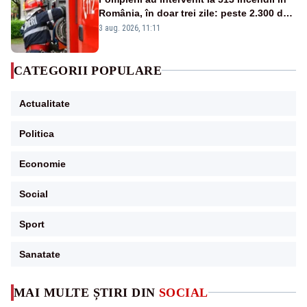
România, în doar trei zile: peste 2.300 de
hectare de teren au fost afectate
3 aug. 2026, 11:11
CATEGORII POPULARE
Actualitate
Politica
Economie
Social
Sport
Sanatate
MAI MULTE ȘTIRI DIN
SOCIAL