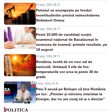
10 aug. 2026, 08:22
Petrolul se scumpește pe fondul
incertitudinilor privind redeschiderea
Strâmtorii Ormuz
10 aug. 2026, 08:17
Peste 33.000 de candidați susțin
examenul național de Bacalaureat în
sesiunea de toamnă: primele rezultate, pe
18 august
10 aug. 2026, 08:11
România, lovită de un nou val de
caniculă. Urmează 3 zile de foc:
temperaturile vor urca la peste 38 de
grade
9 aug. 2026, 22:41
Peiu îl acuză pe Bolojan că ține România
pe loc: „Premier și ministru interimar la
Energie, dar nu are curaj să ia o decizie”
POLITICA