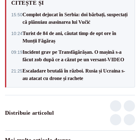
CITEȘTE ȘI
Complot dejucat în Serbia: doi bărbați, suspectați
15:50
că plănuiau asasinarea lui Vučić
Turist de 84 de ani, căutat timp de opt ore în
10:24
Munții Făgăraș
Incident grav pe Transfăgărășan. O mașină s-a
09:19
făcut zob după ce a căzut pe un versant-VIDEO
Escaladare brutală în război. Rusia și Ucraina s-
21:25
au atacat cu drone și rachete
Distribuie articolul
Mai multe articole despre