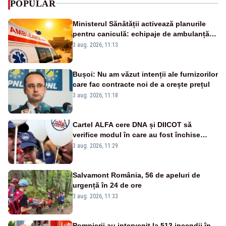
POPULAR
Ministerul Sănătății activează planurile
pentru caniculă: echipaje de ambulanță
suplimentate, stocuri de medicamente
3 aug. 2026, 11:13
verificate și puncte de apă în spațiile
publice
Bușoi: Nu am văzut intenții ale furnizorilor
care fac contracte noi de a crește prețul
3 aug. 2026, 11:18
Cartel ALFA cere DNA și DIICOT să
verifice modul în care au fost închise
centralele pe cărbune
3 aug. 2026, 11:29
Salvamont România, 56 de apeluri de
urgență în 24 de ore
3 aug. 2026, 11:33
Pompierii au intervenit la 513 incendii în