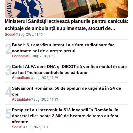
Ministerul Sănătății activează planurile pentru caniculă:
echipaje de ambulanță suplimentate, stocuri de
Social
·
3 aug. 2026, 11:13
medicamente verificate și puncte de apă în spațiile
publice
2
Bușoi: Nu am văzut intenții ale furnizorilor care fac
contracte noi de a crește prețul
Economie
-
3 aug. 2026, 11:18
3
Cartel ALFA cere DNA și DIICOT să verifice modul în care
au fost închise centralele pe cărbune
Actualitate
-
3 aug. 2026, 11:29
4
Salvamont România, 56 de apeluri de urgență în 24 de
ore
Actualitate
-
3 aug. 2026, 11:33
5
Pompierii au intervenit la 513 incendii în România, în
doar trei zile: peste 2.300 de hectare de teren au fost
afectate
Social
-
3 aug. 2026, 11:11