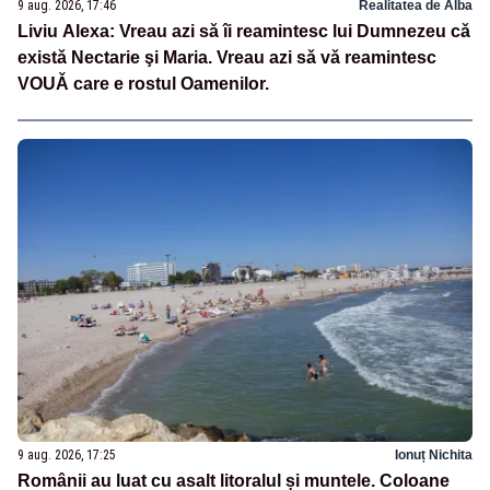
9 aug. 2026, 17:46
Realitatea de Alba
Liviu Alexa: Vreau azi sǎ îi reamintesc lui Dumnezeu cǎ
existǎ Nectarie şi Maria. Vreau azi sǎ vǎ reamintesc
VOUǍ care e rostul Oamenilor.
9 aug. 2026, 17:25
Ionuț Nichita
Românii au luat cu asalt litoralul și muntele. Coloane