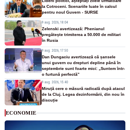
Liderii politici, așteptați zilele următoare
la Cotroceni. Scenariile luate în calcul
pentru noul Guvern - SURSE
9 aug. 2026, 18:04
Zelenski avertizează: Phenianul
pregătește trimiterea a 50.000 de militari
în Rusia
9 aug. 2026, 17:50
Dan Dungaciu avertizează că șansele
unui guvern cu drepturi depline până în
septembrie sunt foarte mici: „Suntem într-
o furtună perfectă”
9 aug. 2026, 15:40
Miruță cere o măsură radicală după atacul
de la Cluj. Legea dezinformării, din nou în
discuție
ECONOMIE