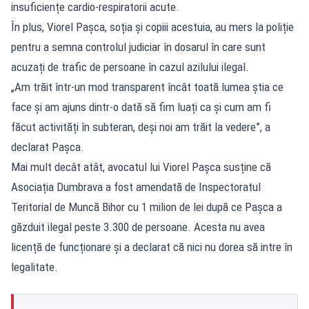
insuficiențe cardio-respiratorii acute.
În plus, Viorel Pașca, soția și copiii acestuia, au mers la poliție
pentru a semna controlul judiciar în dosarul în care sunt
acuzați de trafic de persoane în cazul azilului ilegal.
„Am trăit într-un mod transparent încât toată lumea ştia ce
face și am ajuns dintr-o dată să fim luați ca și cum am fi
făcut activități în subteran, deși noi am trăit la vedere”, a
declarat Pașca.
Mai mult decât atât, avocatul lui Viorel Pașca susține că
Asociația Dumbrava a fost amendată de Inspectoratul
Teritorial de Muncă Bihor cu 1 milion de lei după ce Pașca a
găzduit ilegal peste 3.300 de persoane. Acesta nu avea
licență de funcționare și a declarat că nici nu dorea să intre în
legalitate.