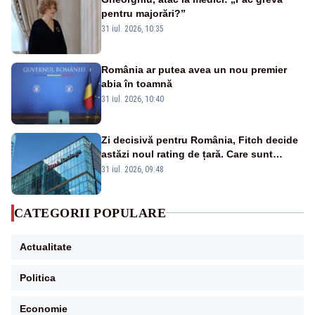
pentru majorări?”
31 iul. 2026, 10:35
România ar putea avea un nou premier
abia în toamnă
31 iul. 2026, 10:40
Zi decisivă pentru România, Fitch decide
astăzi noul rating de țară. Care sunt
efectele retrogradării la categoria „junk”
31 iul. 2026, 09:48
CATEGORII POPULARE
Actualitate
Politica
Economie