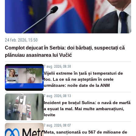
24 feb. 2026, 15:50
Complot dejucat în Serbia: doi bărbați, suspectați că
plănuiau asasinarea lui Vučić
7 aug. 2026, 08:38
Vijelii extreme în țară și temperaturi de
foc. La ce să ne așteptăm în orele
următoare: noile date de la ANM
7 aug. 2026, 08:13
Incident pe brațul Sulina: o navă de marfă
a eșuat la mal. Mai multe ambarcațiuni,
lovite
7 aug. 2026, 08:07
Meta, sancționată cu 567 de milioane de