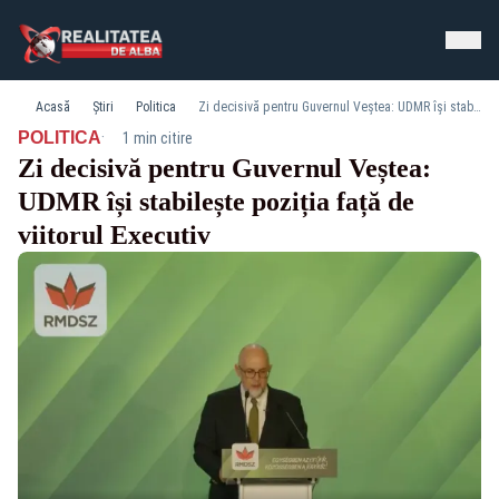
Acasă
Știri
Politica
Zi decisivă pentru Guvernul Veștea: UDMR își stabilește poziția față de viitorul Executiv
·
POLITICA
1 min citire
Zi decisivă pentru Guvernul Veștea:
UDMR își stabilește poziția față de
viitorul Executiv