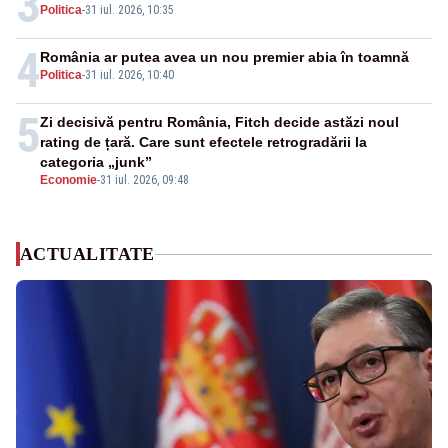
3
Politica
-
31 iul. 2026, 10:35
4
România ar putea avea un nou premier abia în toamnă
Politica
-
31 iul. 2026, 10:40
5
Zi decisivă pentru România, Fitch decide astăzi noul
rating de țară. Care sunt efectele retrogradării la
categoria „junk”
Economie
-
31 iul. 2026, 09:48
ACTUALITATE