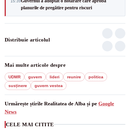
Guvernul a adoptat o hotărâre care aprobă
15:39
planurile de pregătire pentru riscuri
Distribuie articolul
Mai multe articole despre
UDMR
guvern
lideri
reunire
politica
susținere
guvern vestea
Urmărește știrile Realitatea de Alba și pe
Google
News
CELE MAI CITITE