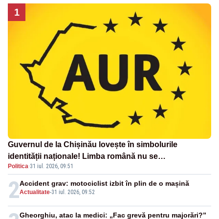
1
Guvernul de la Chișinău lovește în simbolurile
identității naționale! Limba română nu se
Politica
·
31 iul. 2026, 09:51
economisește! Limba română se sărbătorește!
2
Accident grav: motociclist izbit în plin de o mașină
Actualitate
-
31 iul. 2026, 09:52
Gheorghiu, atac la medici: „Fac grevă pentru majorări?”