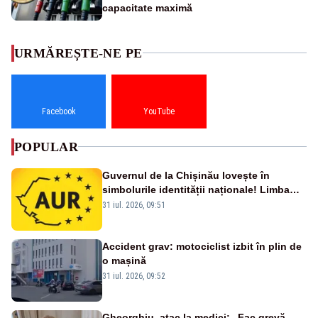
capacitate maximă
URMĂREȘTE-NE PE
Facebook
YouTube
POPULAR
Guvernul de la Chișinău lovește în
simbolurile identității naționale! Limba
română nu se economisește! Limba
31 iul. 2026, 09:51
română se sărbătorește!
Accident grav: motociclist izbit în plin de
o mașină
31 iul. 2026, 09:52
Gheorghiu, atac la medici: „Fac grevă