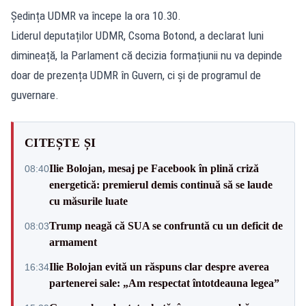
Ședința UDMR va începe la ora 10.30.
Liderul deputaților UDMR, Csoma Botond, a declarat luni
dimineață, la Parlament că decizia formațiunii nu va depinde
doar de prezența UDMR în Guvern, ci și de programul de
guvernare.
CITEȘTE ȘI
Ilie Bolojan, mesaj pe Facebook în plină criză
08:40
energetică: premierul demis continuă să se laude
cu măsurile luate
Trump neagă că SUA se confruntă cu un deficit de
08:03
armament
Ilie Bolojan evită un răspuns clar despre averea
16:34
partenerei sale: „Am respectat întotdeauna legea”