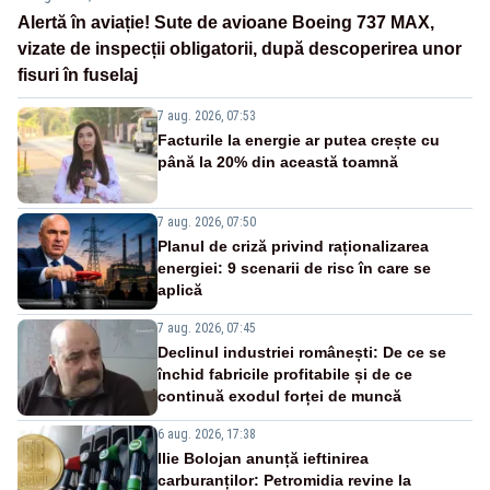
Alertă în aviație! Sute de avioane Boeing 737 MAX,
vizate de inspecții obligatorii, după descoperirea unor
fisuri în fuselaj
7 aug. 2026, 07:53
Facturile la energie ar putea crește cu
până la 20% din această toamnă
7 aug. 2026, 07:50
Planul de criză privind raționalizarea
energiei: 9 scenarii de risc în care se
aplică
7 aug. 2026, 07:45
Declinul industriei românești: De ce se
închid fabricile profitabile și de ce
continuă exodul forței de muncă
6 aug. 2026, 17:38
Ilie Bolojan anunță ieftinirea
carburanților: Petromidia revine la