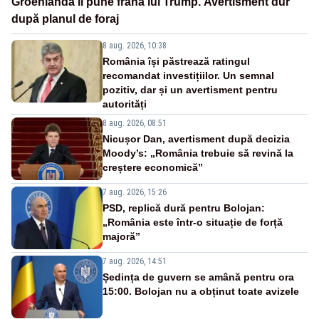
Groenlanda îi pune frână lui Trump. Avertisment dur
după planul de foraj
8 aug. 2026, 10:38
România își păstrează ratingul
recomandat investițiilor. Un semnal
pozitiv, dar și un avertisment pentru
autorități
8 aug. 2026, 08:51
Nicușor Dan, avertisment după decizia
Moody’s: „România trebuie să revină la
creștere economică”
7 aug. 2026, 15:26
PSD, replică dură pentru Bolojan:
„România este într-o situație de forță
majoră”
7 aug. 2026, 14:51
Ședința de guvern se amână pentru ora
15:00. Bolojan nu a obținut toate avizele