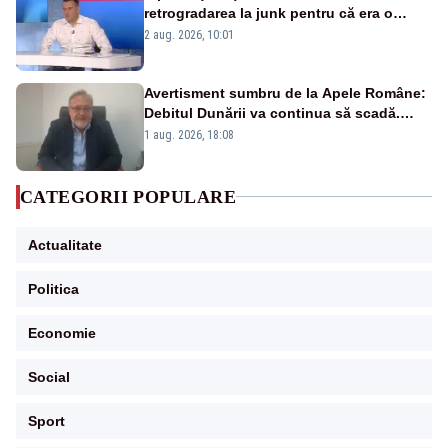
retrogradarea la junk pentru că era o
catastrofă pentru bănci și fondurile de
2 aug. 2026, 10:01
pensii
Avertisment sumbru de la Apele Române:
Debitul Dunării va continua să scadă.
Cernavodă s-ar putea închide în 4 zile
1 aug. 2026, 18:08
CATEGORII POPULARE
Actualitate
Politica
Economie
Social
Sport