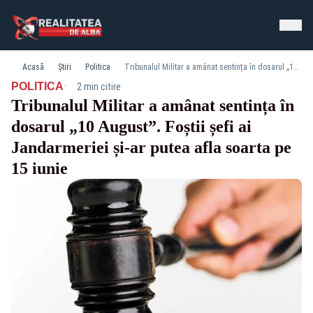
Acasă
Știri
Politica
Tribunalul Militar a amânat sentința în dosarul „10 August”. Foștii șefi ai Jandarmeriei și-ar putea afla soarta pe 15 iunie
·
POLITICA
2 min citire
Tribunalul Militar a amânat sentința în
dosarul „10 August”. Foștii șefi ai
Jandarmeriei și-ar putea afla soarta pe
15 iunie