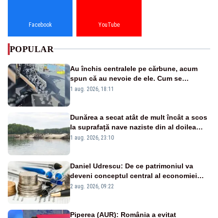
Facebook
YouTube
POPULAR
Au închis centralele pe cărbune, acum
spun că au nevoie de ele. Cum se
pasează vina în plină criză energetică
1 aug. 2026, 18:11
Dunărea a secat atât de mult încât a scos
la suprafață nave naziste din al doilea
război mondial
1 aug. 2026, 23:10
Daniel Udrescu: De ce patrimoniul va
deveni conceptul central al economiei
viitoare?
2 aug. 2026, 09:22
Piperea (AUR): România a evitat