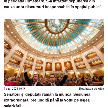
în perioada următoare. S-a întârziat depunerea din
cauza unor discursuri iresponsabile în spaţiul public”
7 aug. 2026, 09:49
Realitatea de Alba
Senatorii și deputații rămân la muncă. Sesiunea
extraordinară, prelungită până la votul pe legea
salarizării