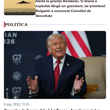
Alertă la granița României. O dronă a
explodat lângă un gazoduct, iar premierul
Bulgariei a convocat Consiliul de
Securitate
POLITICA
8 aug. 2026, 13:35