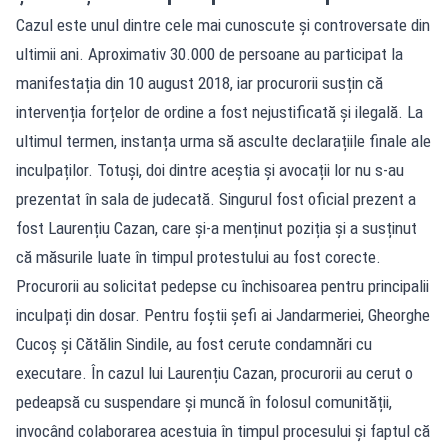
Cazul este unul dintre cele mai cunoscute și controversate din
ultimii ani. Aproximativ 30.000 de persoane au participat la
manifestația din 10 august 2018, iar procurorii susțin că
intervenția forțelor de ordine a fost nejustificată și ilegală. La
ultimul termen, instanța urma să asculte declarațiile finale ale
inculpaților. Totuși, doi dintre aceștia și avocații lor nu s-au
prezentat în sala de judecată. Singurul fost oficial prezent a
fost Laurențiu Cazan, care și-a menținut poziția și a susținut
că măsurile luate în timpul protestului au fost corecte.
Procurorii au solicitat pedepse cu închisoarea pentru principalii
inculpați din dosar. Pentru foștii șefi ai Jandarmeriei, Gheorghe
Cucoș și Cătălin Sindile, au fost cerute condamnări cu
executare. În cazul lui Laurențiu Cazan, procurorii au cerut o
pedeapsă cu suspendare și muncă în folosul comunității,
invocând colaborarea acestuia în timpul procesului și faptul că