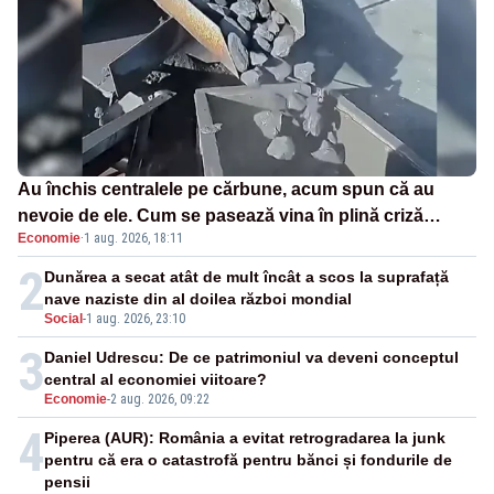
Au închis centralele pe cărbune, acum spun că au
nevoie de ele. Cum se pasează vina în plină criză
Economie
·
1 aug. 2026, 18:11
energetică
2
Dunărea a secat atât de mult încât a scos la suprafață
nave naziste din al doilea război mondial
Social
-
1 aug. 2026, 23:10
3
Daniel Udrescu: De ce patrimoniul va deveni conceptul
central al economiei viitoare?
Economie
-
2 aug. 2026, 09:22
4
Piperea (AUR): România a evitat retrogradarea la junk
pentru că era o catastrofă pentru bănci și fondurile de
pensii