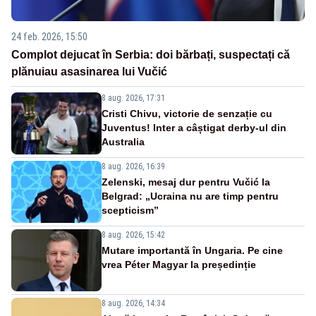
24 feb. 2026, 15:50
Complot dejucat în Serbia: doi bărbați, suspectați că
plănuiau asasinarea lui Vučić
8 aug. 2026, 17:31
Cristi Chivu, victorie de senzație cu
Juventus! Inter a câștigat derby-ul din
Australia
8 aug. 2026, 16:39
Zelenski, mesaj dur pentru Vučić la
Belgrad: „Ucraina nu are timp pentru
scepticism”
8 aug. 2026, 15:42
Mutare importantă în Ungaria. Pe cine
vrea Péter Magyar la președinție
8 aug. 2026, 14:34