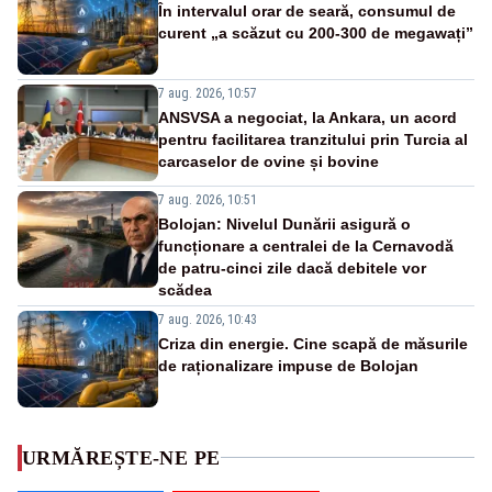
În intervalul orar de seară, consumul de
curent „a scăzut cu 200-300 de megawați”
7 aug. 2026, 10:57
ANSVSA a negociat, la Ankara, un acord
pentru facilitarea tranzitului prin Turcia al
carcaselor de ovine și bovine
7 aug. 2026, 10:51
Bolojan: Nivelul Dunării asigură o
funcționare a centralei de la Cernavodă
de patru-cinci zile dacă debitele vor
scădea
7 aug. 2026, 10:43
Criza din energie. Cine scapă de măsurile
de raționalizare impuse de Bolojan
URMĂREȘTE-NE PE