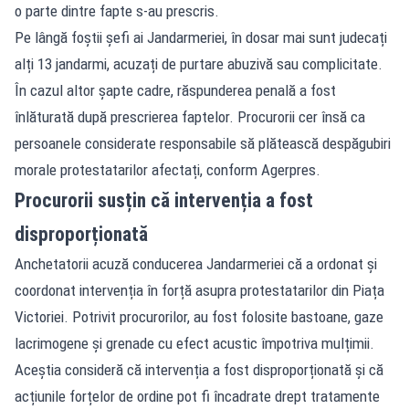
o parte dintre fapte s-au prescris.
Pe lângă foștii șefi ai Jandarmeriei, în dosar mai sunt judecați
alți 13 jandarmi, acuzați de purtare abuzivă sau complicitate.
În cazul altor șapte cadre, răspunderea penală a fost
înlăturată după prescrierea faptelor. Procurorii cer însă ca
persoanele considerate responsabile să plătească despăgubiri
morale protestatarilor afectați, conform Agerpres.
Procurorii susțin că intervenția a fost
disproporționată
Anchetatorii acuză conducerea Jandarmeriei că a ordonat și
coordonat intervenția în forță asupra protestatarilor din Piața
Victoriei. Potrivit procurorilor, au fost folosite bastoane, gaze
lacrimogene și grenade cu efect acustic împotriva mulțimii.
Aceștia consideră că intervenția a fost disproporționată și că
acțiunile forțelor de ordine pot fi încadrate drept tratamente