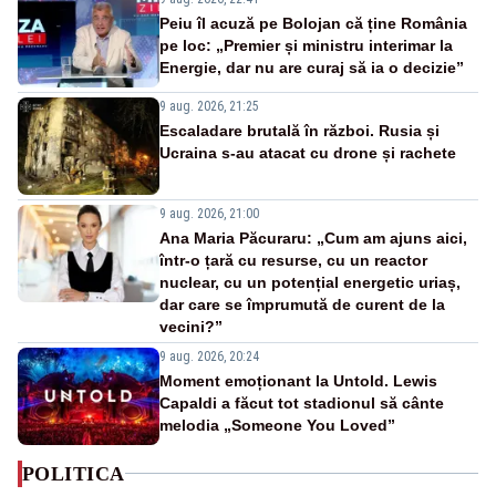
Peiu îl acuză pe Bolojan că ține România
pe loc: „Premier și ministru interimar la
Energie, dar nu are curaj să ia o decizie”
9 aug. 2026, 21:25
Escaladare brutală în război. Rusia și
Ucraina s-au atacat cu drone și rachete
9 aug. 2026, 21:00
Ana Maria Păcuraru: „Cum am ajuns aici,
într-o țară cu resurse, cu un reactor
nuclear, cu un potențial energetic uriaș,
dar care se împrumută de curent de la
vecini?”
9 aug. 2026, 20:24
Moment emoționant la Untold. Lewis
Capaldi a făcut tot stadionul să cânte
melodia „Someone You Loved”
POLITICA