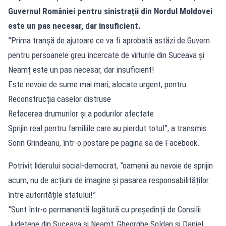
Guvernul României pentru sinistrații din Nordul Moldovei
este un pas necesar, dar insuficient.
”Prima tranșă de ajutoare ce va fi aprobată astăzi de Guvern
pentru persoanele greu încercate de viiturile din Suceava și
Neamț este un pas necesar, dar insuficient!
Este nevoie de sume mai mari, alocate urgent, pentru:
Reconstrucția caselor distruse
Refacerea drumurilor și a podurilor afectate
Sprijin real pentru familiile care au pierdut totul”, a transmis
Sorin Grindeanu, într-o postare pe pagina sa de Facebook.
Potrivit liderului social-democrat, ”oamenii au nevoie de sprijin
acum, nu de acțiuni de imagine și pasarea responsabilităților
între autoritățile statului!”
”Sunt într-o permanentă legătură cu președinții de Consilii
Județene din Suceava și Neamț, Gheorghe Șoldan și Daniel