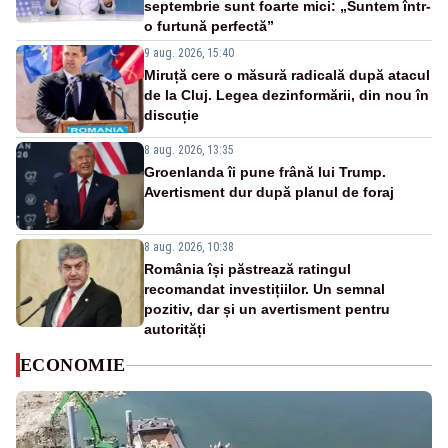
septembrie sunt foarte mici: „Suntem într-
o furtună perfectă”
9 aug. 2026, 15:40
Miruță cere o măsură radicală după atacul
de la Cluj. Legea dezinformării, din nou în
discuție
8 aug. 2026, 13:35
Groenlanda îi pune frână lui Trump.
Avertisment dur după planul de foraj
8 aug. 2026, 10:38
România își păstrează ratingul
recomandat investițiilor. Un semnal
pozitiv, dar și un avertisment pentru
autorități
ECONOMIE