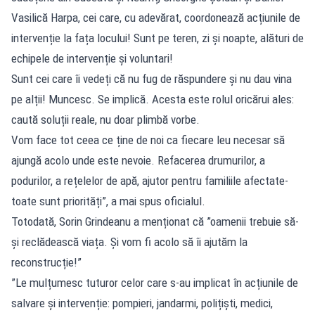
Vasilică Harpa, cei care, cu adevărat, coordonează acțiunile de
intervenție la fața locului! Sunt pe teren, zi și noapte, alături de
echipele de intervenție și voluntari!
Sunt cei care îi vedeți că nu fug de răspundere și nu dau vina
pe alții! Muncesc. Se implică. Acesta este rolul oricărui ales:
caută soluții reale, nu doar plimbă vorbe.
Vom face tot ceea ce ține de noi ca fiecare leu necesar să
ajungă acolo unde este nevoie. Refacerea drumurilor, a
podurilor, a rețelelor de apă, ajutor pentru familiile afectate-
toate sunt priorități”, a mai spus oficialul.
Totodată, Sorin Grindeanu a menționat că ”oamenii trebuie să-
și reclădească viața. Și vom fi acolo să îi ajutăm la
reconstrucție!”
”Le mulțumesc tuturor celor care s-au implicat în acțiunile de
salvare și intervenție: pompieri, jandarmi, polițiști, medici,