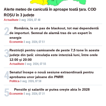
Alerte meteo de caniculă în aproape toată țara. COD
ROȘU în 3 județe
Actualitate
·
3 aug. 2026, 07:48
2
România, la un pas de blackout, tot mai dependentă
de importuri. Semnal de alarmă tras de un expert în
energie
Economie
-
3 aug. 2026, 07:51
3
Restricții pentru camioanele de peste 7,5 tone în aceste
județe din țară: circulația este interzisă luni, între orele
12:00 și 20:00
Actualitate
-
3 aug. 2026, 07:55
4
Senatul începe o nouă sesiune extraordinară pentru
aprobarea unor jaloane din PNRR
Politica
-
3 aug. 2026, 07:58
5
Pensiile și salariile ar putea crește abia în 2028
Economie
-
3 aug. 2026, 07:31