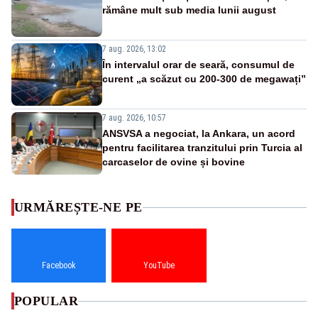
rămâne mult sub media lunii august
7 aug. 2026, 13:02
În intervalul orar de seară, consumul de
curent „a scăzut cu 200-300 de megawați”
7 aug. 2026, 10:57
ANSVSA a negociat, la Ankara, un acord
pentru facilitarea tranzitului prin Turcia al
carcaselor de ovine și bovine
URMĂREȘTE-NE PE
Facebook
YouTube
POPULAR