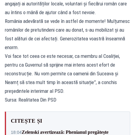
angajați ai autorităților locale, voluntari și fiecărui român care
au întins o mână de ajutor când a fost nevoie.
România adevărată se vede în astfel de momente! Mulțumesc
românilor de pretutindeni care au donat, s-au mobilizat și au
fost alături de cei afectați. Generozitatea voastră înseamnă
enorm.
Voi face tot ceea ce este necesar, ca membru al Coaliției,
pentru ca Guvernul să sprijine mai intens acest efort de
reconstrucție. Nu vom permite ca oamenii din Suceava și
Neamț să stea mult timp în această situație”, a conchis
președintele interimar al PSD.
Sursa: Realitatea Din PSD
CITEȘTE ȘI
Zelenski avertizează: Phenianul pregătește
18:04