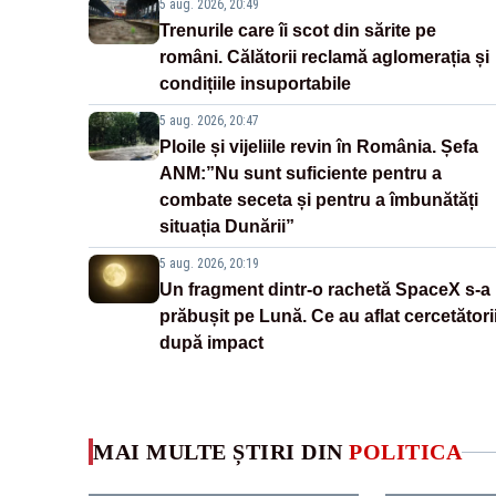
5 aug. 2026, 20:49
Trenurile care îi scot din sărite pe
români. Călătorii reclamă aglomerația și
condițiile insuportabile
5 aug. 2026, 20:47
Ploile și vijeliile revin în România. Șefa
ANM:”Nu sunt suficiente pentru a
combate seceta și pentru a îmbunătăți
situația Dunării”
5 aug. 2026, 20:19
Un fragment dintr-o rachetă SpaceX s-a
prăbușit pe Lună. Ce au aflat cercetători
după impact
MAI MULTE ȘTIRI DIN
POLITICA