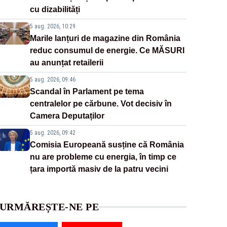
cu dizabilități
5 aug. 2026, 10:29
Marile lanțuri de magazine din România
reduc consumul de energie. Ce MĂSURI
au anunțat retailerii
5 aug. 2026, 09:46
Scandal în Parlament pe tema
centralelor pe cărbune. Vot decisiv în
Camera Deputaților
5 aug. 2026, 09:42
Comisia Europeană susține că România
nu are probleme cu energia, în timp ce
țara importă masiv de la patru vecini
URMĂREȘTE-NE PE