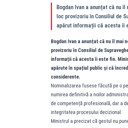
Bogdan Ivan a anunțat că nu îl
loc provizoriu în Consiliul de 
apărut informații că acesta îi e
Bogdan Ivan a anunțat că nu îl mai n
provizoriu în Consiliul de Supravegh
informații că acesta îi este fin. Mini
apărute în spațiul public și că încre
considerente.
Nominalizarea fusese făcută pe o per
numirea definitivă a noilor administra
de competență profesională, dar a de
integritatea procesului decizional.
Ministrul a precizat că gestul nu pun