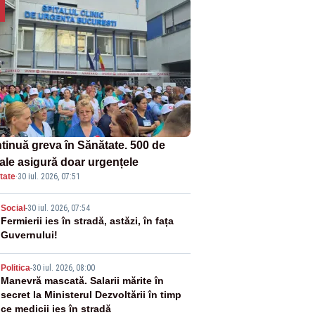
tinuă greva în Sănătate. 500 de
tale asigură doar urgențele
tate
·
30 iul. 2026, 07:51
2
Social
-
30 iul. 2026, 07:54
Fermierii ies în stradă, astăzi, în fața
Guvernului!
3
Politica
-
30 iul. 2026, 08:00
Manevră mascată. Salarii mărite în
secret la Ministerul Dezvoltării în timp
ce medicii ies în stradă