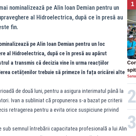
1
 mai nominalizează pe Alin Ioan Demian pentru un
Supraveghere al Hidroelectrica, după ce în presă au
ste fin.
ominalizează pe Alin Ioan Demian pentru un loc
ere al Hidroelectrica, după ce în presă au apărut
strul a transmis că decizia vine în urma reacțiilor
Con
spi
derea cetățenilor trebuie să primeze în fața oricărei alte
Sana
ioadă de două luni, pentru a asigura interimatul până la
tori. Ivan a subliniat că propunerea s-a bazat pe criterii
cis retragerea pentru a evita orice suspiciune privind
e sub semnul întrebării capacitatea profesională a lui Alin