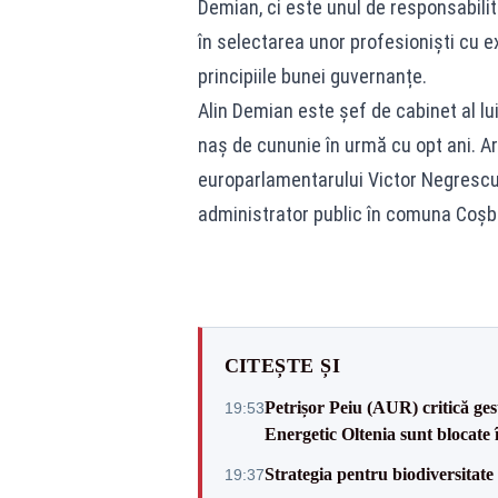
Demian, ci este unul de responsabili
în selectarea unor profesioniști cu 
principiile bunei guvernanțe.
Alin Demian este șef de cabinet al lui 
naș de cununie în urmă cu opt ani. Are
europarlamentarului Victor Negrescu,
administrator public în comuna Coșbuc,
CITEȘTE ȘI
Petrișor Peiu (AUR) critică ges
19:53
Energetic Oltenia sunt blocate în 
Strategia pentru biodiversitat
19:37