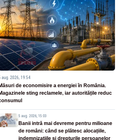
5 aug. 2026, 19:54
Măsuri de economisire a energiei în România.
Magazinele sting reclamele, iar autoritățile reduc
consumul
5 aug. 2026, 15:03
Banii intră mai devreme pentru milioane
de români: când se plătesc alocațiile,
indemnizațiile și drepturile persoanelor