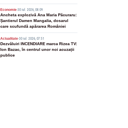
4
Economie
-
30 iul. 2026, 08:09
Ancheta explozivă Ana Maria Păcuraru:
Șantierul Damen Mangalia, dosarul
care scufundă apărarea României
5
Actualitate
-
30 iul. 2026, 07:51
Dezvăluiri INCENDIARE marca Rizea TV:
Ion Bazac, în centrul unor noi acuzații
publice