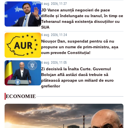
6 aug. 2026, 11:27
JD Vance anunță negocieri de pace
dificile și îndelungate cu Iranul, în timp ce
Teheranul neagă existența discuțiilor cu
SUA
6 aug. 2026, 11:24
Nicușor Dan, suspendat pentru că nu
propune un nume de prim-ministru, așa
cum prevede Constituția!
6 aug. 2026, 11:05
Zi decisivă la Înalta Curte. Guvernul
Bolojan află astăzi dacă trebuie să
plătească aproape un miliard de euro
grefierilor
ECONOMIE