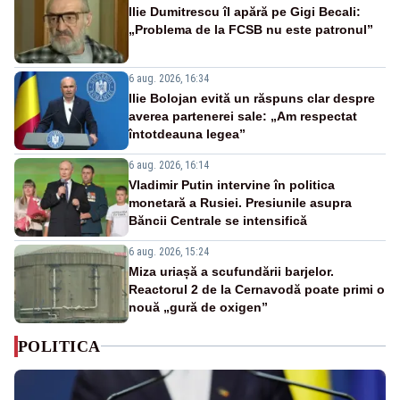
Ilie Dumitrescu îl apără pe Gigi Becali:
„Problema de la FCSB nu este patronul”
6 aug. 2026, 16:34
Ilie Bolojan evită un răspuns clar despre
averea partenerei sale: „Am respectat
întotdeauna legea”
6 aug. 2026, 16:14
Vladimir Putin intervine în politica
monetară a Rusiei. Presiunile asupra
Băncii Centrale se intensifică
6 aug. 2026, 15:24
Miza uriașă a scufundării barjelor.
Reactorul 2 de la Cernavodă poate primi o
nouă „gură de oxigen”
POLITICA