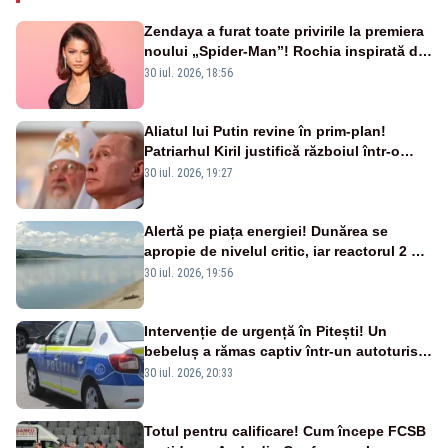
Zendaya a furat toate privirile la premiera
noului „Spider-Man”! Rochia inspirată de
pânza de păianjen a făcut senzație
30 iul. 2026, 18:56
Aliatul lui Putin revine în prim-plan!
Patriarhul Kiril justifică războiul într-o
nouă carte
30 iul. 2026, 19:27
Alertă pe piața energiei! Dunărea se
apropie de nivelul critic, iar reactorul 2 de
la Cernavodă ar putea fi oprit
30 iul. 2026, 19:56
Intervenție de urgență în Pitești! Un
bebeluș a rămas captiv într-un autoturism
din cauza unei defecțiuni
30 iul. 2026, 20:33
Totul pentru calificare! Cum începe FCSB