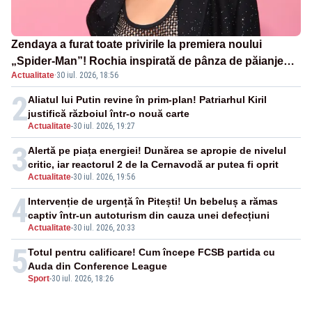
Zendaya a furat toate privirile la premiera noului
„Spider-Man”! Rochia inspirată de pânza de păianjen a
Actualitate
·
30 iul. 2026, 18:56
făcut senzație
2
Aliatul lui Putin revine în prim-plan! Patriarhul Kiril
justifică războiul într-o nouă carte
Actualitate
-
30 iul. 2026, 19:27
3
Alertă pe piața energiei! Dunărea se apropie de nivelul
critic, iar reactorul 2 de la Cernavodă ar putea fi oprit
Actualitate
-
30 iul. 2026, 19:56
4
Intervenție de urgență în Pitești! Un bebeluș a rămas
captiv într-un autoturism din cauza unei defecțiuni
Actualitate
-
30 iul. 2026, 20:33
5
Totul pentru calificare! Cum începe FCSB partida cu
Auda din Conference League
Sport
-
30 iul. 2026, 18:26