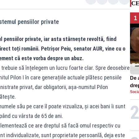
CE
1
istemul pensiilor private
l pensiilor private, iar asta stârnește revoltă, fiind
irect toți românii. Petrișor Peiu, senator AUR, vine cu o
hement că este vorba despre un abuz.
 trebuie să înțelegem un lucru foarte clar. Spre deosebire
tul Pilon I în care generațiile actuale plătesc pensiile
De 
dre
nistrate privat, dar obligatorii, așa-numitul Pilon
Socia
str
lătește.
mele său pe care îl poate vizualiza, și acei bani îi sunt
pând cu vârsta de 65 de ani.
eglementează ce are dreptul să facă omul respectiv cu
unt individualizate, sunt proprietate persoanlă, deja este