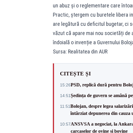
un abuz și o reglementare care întoar
Practic, ștergem cu buretele libera i
are legătură cu deficitul bugetar, ci
văzut că apare mai nou societăți de as
îndoială o invenție a Guvernului Boloj
Sursa: Realitatea din AUR
CITEȘTE ȘI
PSD, replică dură pentru Boloj
15:26
Ședința de guvern se amână pen
14:51
Bolojan, despre legea salarizăr
11:51
întârziat depunerea din cauza u
ANSVSA a negociat, la Ankara, 
10:57
carcaselor de ovine și bovine