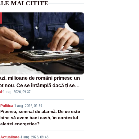
LE MAI CITITE
azi, milioane de români primesc un
pt nou. Ce se întâmplă dacă ți se
l
·
1 aug. 2026, 09:37
ică un produs
2
Politica
-
1 aug. 2026, 09:39
Piperea, semnal de alarmă. De ce este
bine să avem bani cash, în contextul
alertei energetice?
Actualitate
-
1 aug. 2026, 09:46