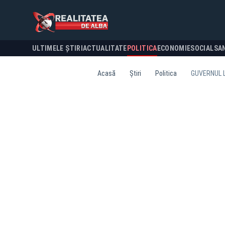
ULTIMELE ȘTIRI
ACTUALITATE
POLITICA
ECONOMIE
SOCIAL
SA
Acasă
Știri
Politica
GUVERNUL L