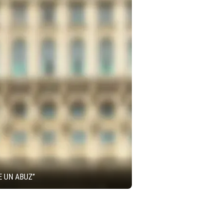
E UN ABUZ”