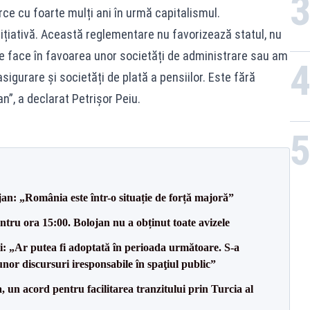
ce cu foarte mulți ani în urmă capitalismul.
nițiativă. Această reglementare nu favorizează statul, nu
 se face în favoarea unor societăți de administrare sau am
igurare și societăți de plată a pensiilor. Este fără
an”, a declarat Petrișor Peiu.
an: „România este într-o situație de forță majoră”
tru ora 15:00. Bolojan nu a obținut toate avizele
ii: „Ar putea fi adoptată în perioada următoare. S-a
nor discursuri iresponsabile în spaţiul public”
un acord pentru facilitarea tranzitului prin Turcia al