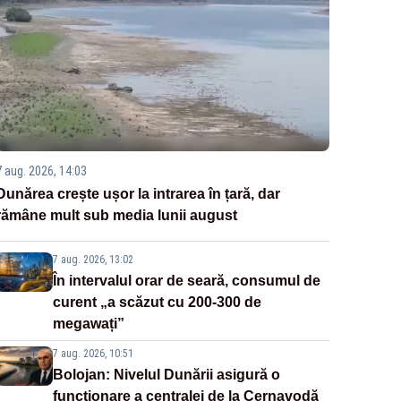
7 aug. 2026, 14:03
Dunărea crește ușor la intrarea în țară, dar
rămâne mult sub media lunii august
7 aug. 2026, 13:02
În intervalul orar de seară, consumul de
curent „a scăzut cu 200-300 de
megawați”
7 aug. 2026, 10:51
Bolojan: Nivelul Dunării asigură o
funcționare a centralei de la Cernavodă