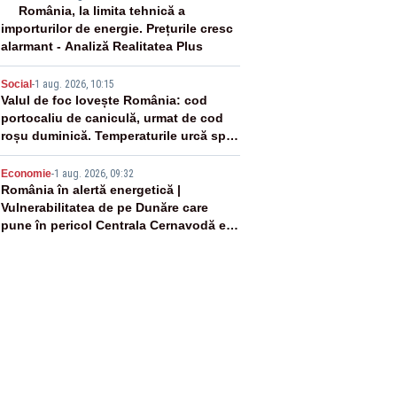
3
România, la limita tehnică a
importurilor de energie. Prețurile cresc
alarmant - Analiză Realitatea Plus
4
Social
-
1 aug. 2026, 10:15
Valul de foc lovește România: cod
portocaliu de caniculă, urmat de cod
roșu duminică. Temperaturile urcă spre
40°C
5
Economie
-
1 aug. 2026, 09:32
România în alertă energetică |
Vulnerabilitatea de pe Dunăre care
pune în pericol Centrala Cernavodă era
cunoscută de pe vremea lui Ceaușescu