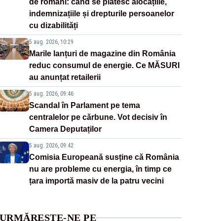
de români: când se plătesc alocațiile,
indemnizațiile și drepturile persoanelor
cu dizabilități
5 aug. 2026, 10:29
Marile lanțuri de magazine din România
reduc consumul de energie. Ce MĂSURI
au anunțat retailerii
5 aug. 2026, 09:46
Scandal în Parlament pe tema
centralelor pe cărbune. Vot decisiv în
Camera Deputaților
5 aug. 2026, 09:42
Comisia Europeană susține că România
nu are probleme cu energia, în timp ce
țara importă masiv de la patru vecini
URMĂREȘTE-NE PE