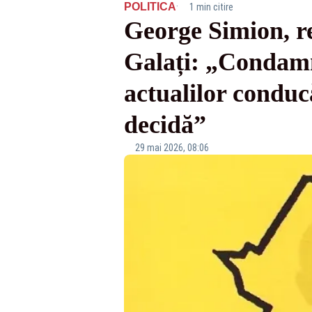
·
POLITICA
1 min citire
George Simion, re
Galați: „Condamn
actualilor conducă
decidă”
29 mai 2026, 08:06