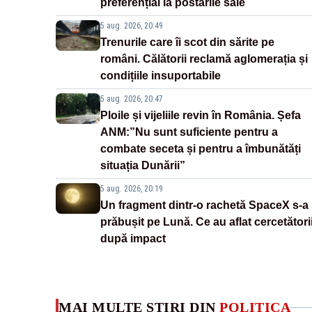
preferențial la postările sale
5 aug. 2026, 20:49
Trenurile care îi scot din sărite pe
români. Călătorii reclamă aglomerația și
condițiile insuportabile
5 aug. 2026, 20:47
Ploile și vijeliile revin în România. Șefa
ANM:”Nu sunt suficiente pentru a
combate seceta și pentru a îmbunătăți
situația Dunării”
5 aug. 2026, 20:19
Un fragment dintr-o rachetă SpaceX s-a
prăbușit pe Lună. Ce au aflat cercetători
după impact
MAI MULTE ȘTIRI DIN
POLITICA