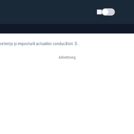
Schimba tema
George Simion, reacție rapidă după explozia dronei de la Galați: „Condamnăm atacul, incompetența și impostură actualilor conducători. Dați-vă la o parte și lăsați românii să decidă”
Advertising