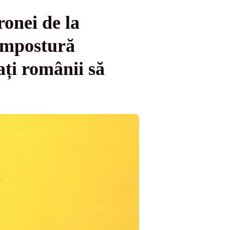
onei de la
impostură
ați românii să