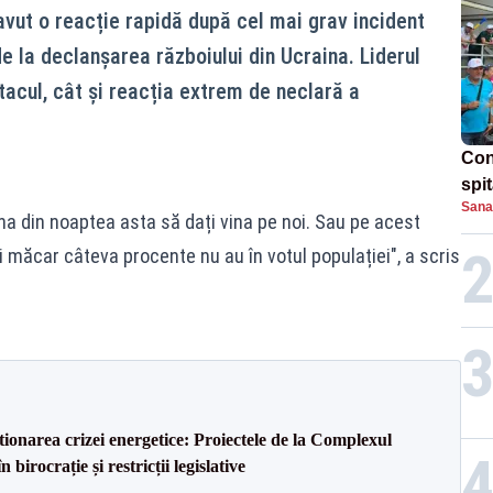
avut o reacție rapidă după cel mai grav incident
e la declanșarea războiului din Ucraina. Liderul
acul, cât și reacția extrem de neclară a
Con
spi
Sana
rona din noaptea asta să dați vina pe noi. Sau pe acest
i măcar câteva procente nu au în votul populației", a scris
tionarea crizei energetice: Proiectele de la Complexul
birocrație și restricții legislative