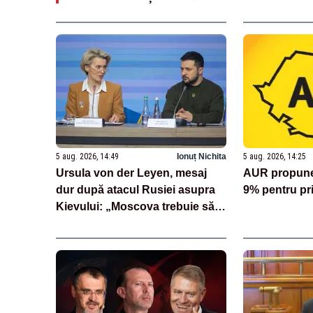
5 aug. 2026, 14:49
Ionuț Nichita
5 aug. 2026, 14:25
Ursula von der Leyen, mesaj
AUR propune 
dur după atacul Rusiei asupra
9% pentru pr
Kievului: „Moscova trebuie să
plătească”