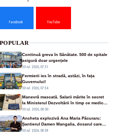
Facebook
YouTube
POPULAR
Continuă greva în Sănătate. 500 de spitale
asigură doar urgențele
30 iul. 2026, 07:51
Fermierii ies în stradă, astăzi, în fața
Guvernului!
30 iul. 2026, 07:54
Manevră mascată. Salarii mărite în secret
la Ministerul Dezvoltării în timp ce medicii
ies în stradă
30 iul. 2026, 08:00
Ancheta explozivă Ana Maria Păcuraru:
Șantierul Damen Mangalia, dosarul care
scufundă apărarea României
30 iul. 2026, 08:09