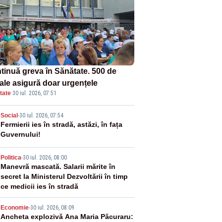
tinuă greva în Sănătate. 500 de
tale asigură doar urgențele
tate
·
30 iul. 2026, 07:51
2
Social
-
30 iul. 2026, 07:54
Fermierii ies în stradă, astăzi, în fața
Guvernului!
3
Politica
-
30 iul. 2026, 08:00
Manevră mascată. Salarii mărite în
secret la Ministerul Dezvoltării în timp
ce medicii ies în stradă
4
Economie
-
30 iul. 2026, 08:09
Ancheta explozivă Ana Maria Păcuraru: