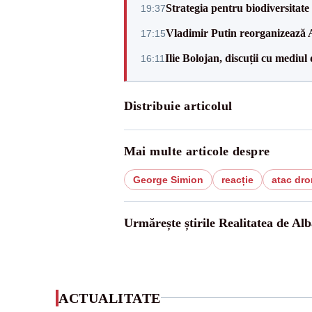
Strategia pentru biodiversitat
19:37
Vladimir Putin reorganizează A
17:15
Ilie Bolojan, discuții cu mediul
16:11
Distribuie articolul
Mai multe articole despre
George Simion
reacție
atac dro
Urmărește știrile Realitatea de Alb
ACTUALITATE