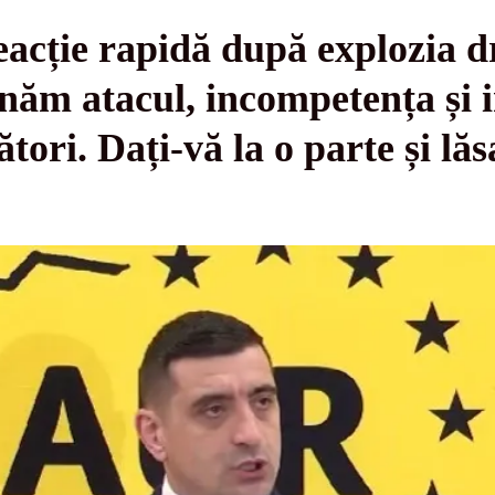
acție rapidă după explozia dr
ăm atacul, incompetența și 
tori. Dați-vă la o parte și lăs