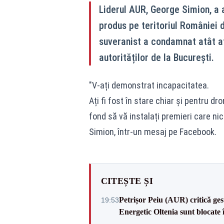
Liderul AUR, George Simion, a 
produs pe teritoriul României d
suveranist a condamnat atât at
autorităților de la București.
"V-ați demonstrat incapacitatea.
Ați fi fost în stare chiar și pentru d
fond să vă instalați premieri care nic
Simion, într-un mesaj pe Facebook.
CITEȘTE ȘI
Petrișor Peiu (AUR) critică ges
19:53
Energetic Oltenia sunt blocate în 