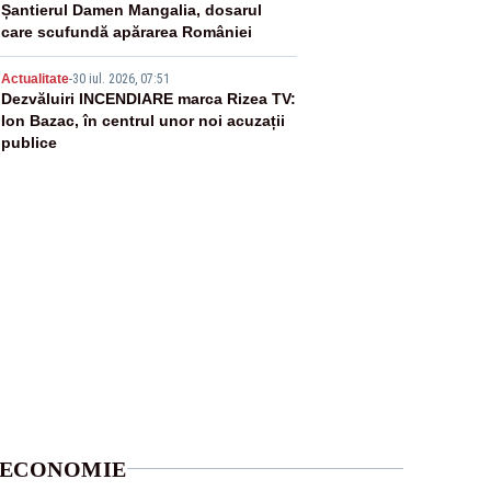
Șantierul Damen Mangalia, dosarul
care scufundă apărarea României
5
Actualitate
-
30 iul. 2026, 07:51
Dezvăluiri INCENDIARE marca Rizea TV:
Ion Bazac, în centrul unor noi acuzații
publice
ECONOMIE