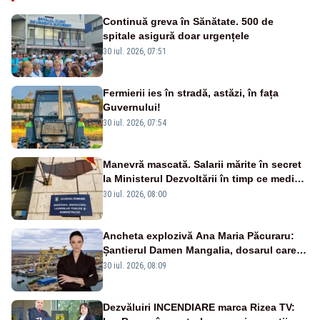
Continuă greva în Sănătate. 500 de
spitale asigură doar urgențele
30 iul. 2026, 07:51
Fermierii ies în stradă, astăzi, în fața
Guvernului!
30 iul. 2026, 07:54
Manevră mascată. Salarii mărite în secret
la Ministerul Dezvoltării în timp ce medicii
ies în stradă
30 iul. 2026, 08:00
Ancheta explozivă Ana Maria Păcuraru:
Șantierul Damen Mangalia, dosarul care
scufundă apărarea României
30 iul. 2026, 08:09
Dezvăluiri INCENDIARE marca Rizea TV: