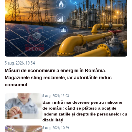
5 aug. 2026, 19:54
Măsuri de economisire a energiei în România.
Magazinele sting reclamele, iar autoritățile reduc
consumul
5 aug. 2026, 15:03
Banii intră mai devreme pentru milioane
de români: când se plătesc alocațiile,
indemnizațiile și drepturile persoanelor cu
dizabilități
5 aug. 2026, 10:29