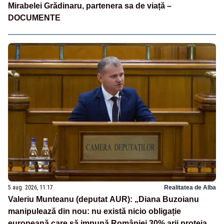
Mirabelei Grădinaru, partenera sa de viață –
DOCUMENTE
5 aug. 2026, 11:17
Realitatea de Alba
Valeriu Munteanu (deputat AUR): „Diana Buzoianu
manipulează din nou: nu există nicio obligație
europeană care să impună României 30% arii protejate