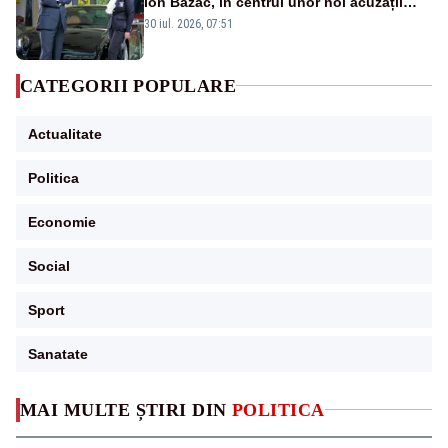
Ion Bazac, în centrul unor noi acuzații
publice
30 iul. 2026, 07:51
CATEGORII POPULARE
Actualitate
Politica
Economie
Social
Sport
Sanatate
MAI MULTE ȘTIRI DIN
POLITICA