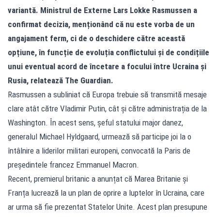
variantă. Ministrul de Externe Lars Lokke Rasmussen a
confirmat decizia, menționând că nu este vorba de un
angajament ferm, ci de o deschidere către această
opțiune, în funcție de evoluția conflictului și de condițiile
unui eventual acord de încetare a focului între Ucraina și
Rusia, relatează The Guardian.
Rasmussen a subliniat că Europa trebuie să transmită mesaje
clare atât către Vladimir Putin, cât și către administrația de la
Washington. În acest sens, șeful statului major danez,
generalul Michael Hyldgaard, urmează să participe joi la o
întâlnire a liderilor militari europeni, convocată la Paris de
președintele francez Emmanuel Macron.
Recent, premierul britanic a anunțat că Marea Britanie și
Franța lucrează la un plan de oprire a luptelor în Ucraina, care
ar urma să fie prezentat Statelor Unite. Acest plan presupune