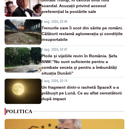
scandal. Acuzații privind accesul
preferențial la postările sale
5 aug. 2026, 20:49
Trenurile care îi scot din sărite pe români.
Călătorii reclamă aglomerația și condițiile
insuportabile
5 aug. 2026, 20:47
Ploile și vijeliile revin în România. Șefa
ANM:”Nu sunt suficiente pentru a
combate seceta și pentru a îmbunătăți
situația Dunării”
5 aug. 2026, 20:19
Un fragment dintr-o rachetă SpaceX s-a
prăbușit pe Lună. Ce au aflat cercetătorii
după impact
POLITICA