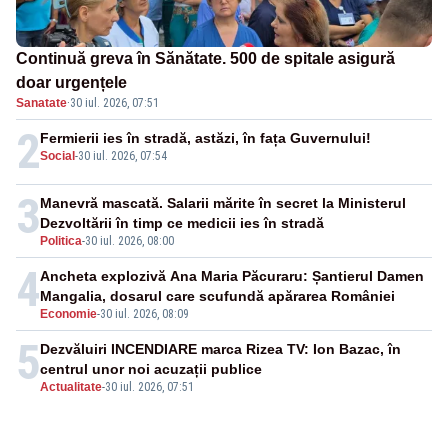
Continuă greva în Sănătate. 500 de spitale asigură
doar urgențele
Sanatate
·
30 iul. 2026, 07:51
2
Fermierii ies în stradă, astăzi, în fața Guvernului!
Social
-
30 iul. 2026, 07:54
3
Manevră mascată. Salarii mărite în secret la Ministerul
Dezvoltării în timp ce medicii ies în stradă
Politica
-
30 iul. 2026, 08:00
4
Ancheta explozivă Ana Maria Păcuraru: Șantierul Damen
Mangalia, dosarul care scufundă apărarea României
Economie
-
30 iul. 2026, 08:09
5
Dezvăluiri INCENDIARE marca Rizea TV: Ion Bazac, în
centrul unor noi acuzații publice
Actualitate
-
30 iul. 2026, 07:51