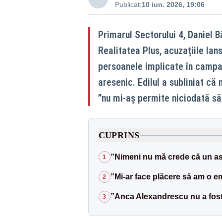
Publicat:
10 iun. 2026, 19:06
Primarul Sectorului 4, Daniel Bă
Realitatea Plus, acuzațiile lan
persoanele implicate în campan
aresenic. Edilul a subliniat că
”nu mi-aș permite niciodată să
CUPRINS
”Nimeni nu mă crede că un astf
1
”Mi-ar face plăcere să am o 
2
”Anca Alexandrescu nu a fost
3