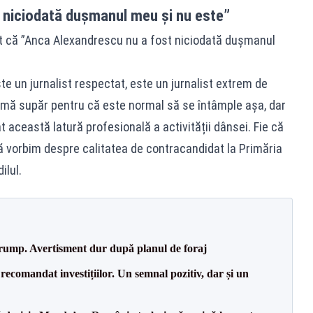
 niciodată dușmanul meu și nu este”
t că ”Anca Alexandrescu nu a fost niciodată dușmanul
te un jurnalist respectat, este un jurnalist extrem de
u mă supăr pentru că este normal să se întâmple așa, dar
 această latură profesională a activității dânsei. Fie că
 că vorbim despre calitatea de contracandidat la Primăria
ilul.
Trump. Avertisment dur după planul de foraj
recomandat investițiilor. Un semnal pozitiv, dar și un