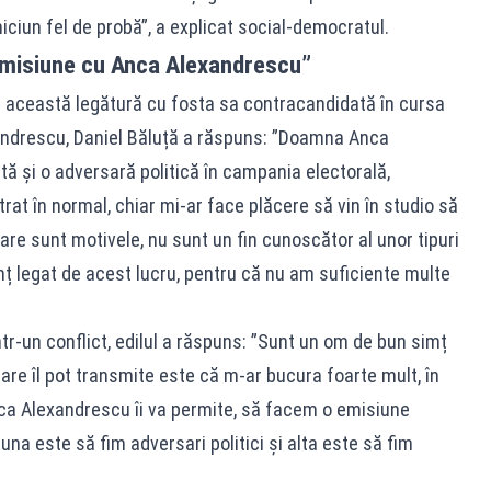
ciun fel de probă”, a explicat social-democratul.
emisiune cu Anca Alexandrescu”
ă această legătură cu fosta sa contracandidată în cursa
xandrescu, Daniel Băluță a răspuns: ”Doamna Anca
ă și o adversară politică în campania electorală,
trat în normal, chiar mi-ar face plăcere să vin în studio să
re sunt motivele, nu sunt un fin cunoscător al unor tipuri
nț legat de acest lucru, pentru că nu am suficiente multe
ntr-un conflict, edilul a răspuns: ”Sunt un om de bun simț
re îl pot transmite este că m-ar bucura foarte mult, în
ca Alexandrescu îi va permite, să facem o emisiune
na este să fim adversari politici și alta este să fim