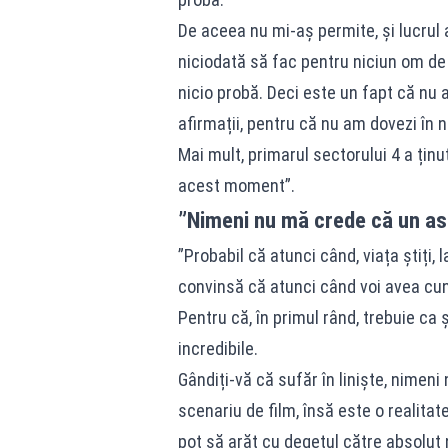
De aceea nu mi-aș permite, și lucrul 
niciodată să fac pentru niciun om de
nicio probă. Deci este un fapt că nu 
afirmații, pentru că nu am dovezi în 
Mai mult, primarul sectorului 4 a țin
acest moment”.
”Nimeni nu mă crede că un astf
”Probabil că atunci când, viața știți, 
convinsă că atunci când voi avea cuno
Pentru că, în primul rând, trebuie ca ș
incredibile.
Gândiți-vă că sufăr în liniște, nimeni
scenariu de film, însă este o realitat
pot să arăt cu degetul către absolut 