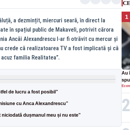
CE
1
luță, a dezmințit, miercuri seară, în direct la
sate în spațiul public de Makaveli, potrivit cărora
ia Ancăi Alexandrescu l-ar fi otrăvit cu mercur și
 nu crede că realizatoarea TV a fost implicată și că
 acuz familia Realitatea”.
Au 
spu
Econ
pas
el de lucru a fost posibil”
emisiune cu Anca Alexandrescu”
 niciodată dușmanul meu și nu este”