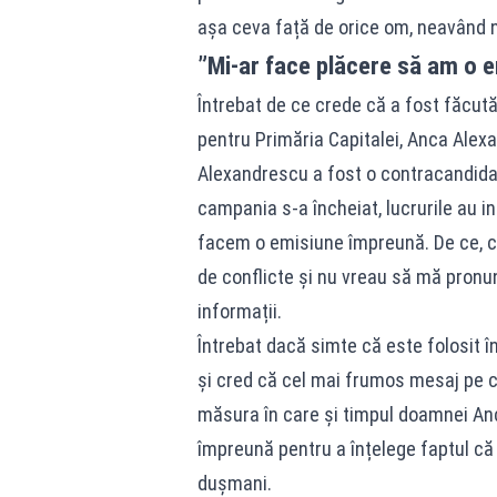
așa ceva față de orice om, neavând ni
”Mi-ar face plăcere să am o 
Întrebat de ce crede că a fost făcut
pentru Primăria Capitalei, Anca Ale
Alexandrescu a fost o contracandidat
campania s-a încheiat, lucrurile au in
facem o emisiune împreună. De ce, ca
de conflicte și nu vreau să mă pronu
informații.
Întrebat dacă simte că este folosit î
și cred că cel mai frumos mesaj pe ca
măsura în care și timpul doamnei An
împreună pentru a înțelege faptul că u
dușmani.