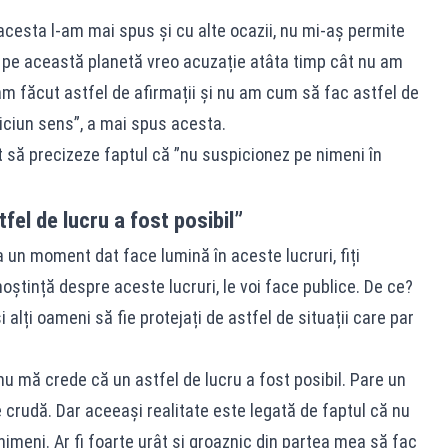
acesta l-am mai spus și cu alte ocazii, nu mi-aș permite
 pe această planetă vreo acuzație atâta timp cât nu am
am făcut astfel de afirmații și nu am cum să fac astfel de
niciun sens”, a mai spus acesta.
ut să precizeze faptul că ”nu suspicionez pe nimeni în
el de lucru a fost posibil”
la un moment dat face lumină în aceste lucruri, fiți
ștință despre aceste lucruri, le voi face publice. De ce?
i alți oameni să fie protejați de astfel de situații care par
 nu mă crede că un astfel de lucru a fost posibil. Pare un
e crudă. Dar aceeași realitate este legată de faptul că nu
nimeni. Ar fi foarte urât și groaznic din partea mea să fac