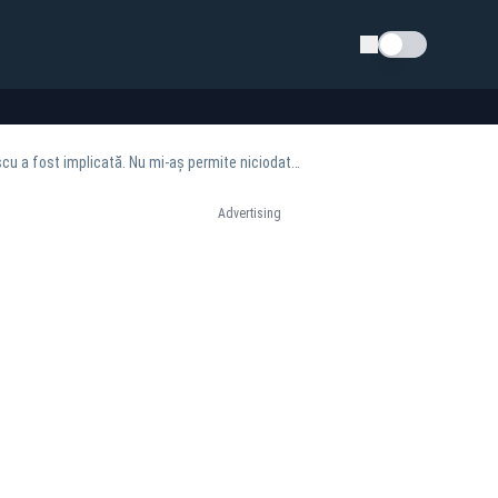
Schimba tema
Daniel Băluță dezminte falsurile grosolane privind otrăvirea lui. ”Nu cred că Anca Alexandrescu a fost implicată. Nu mi-aș permite niciodată să acuz familia Realitatea”
Advertising