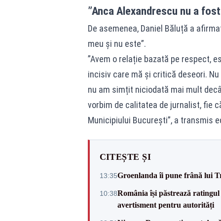
”Anca Alexandrescu nu a fost
De asemenea, Daniel Băluță a afirma
meu și nu este”.
”Avem o relație bazată pe respect, es
incisiv care mă și critică deseori. N
nu am simțit niciodată mai mult decât
vorbim de calitatea de jurnalist, fie
Municipiului București”, a transmis ed
CITEȘTE ȘI
Groenlanda îi pune frână lui 
13:35
România își păstrează ratingul 
10:38
avertisment pentru autorități