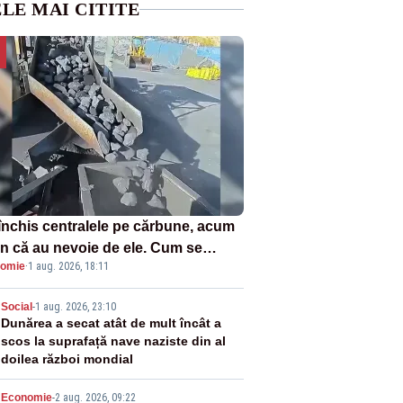
LE MAI CITITE
închis centralele pe cărbune, acum
n că au nevoie de ele. Cum se
omie
·
1 aug. 2026, 18:11
ează vina în plină criză energetică
2
Social
-
1 aug. 2026, 23:10
Dunărea a secat atât de mult încât a
scos la suprafață nave naziste din al
doilea război mondial
Economie
-
2 aug. 2026, 09:22