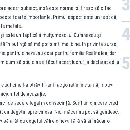
re acest subiect, însă este normal și firesc să o fac
pecte foarte importante. Primul aspect este un fapt că,
ste metale.
 și este un fapt că îi mulțumesc lui Dumnezeu și
tă în putință să mă pot simți mai bine. În privința sursei,
ie pentru cineva, nu doar pentru familia Realitatea, dar
m cum să știu cine a făcut acest lucru”, a declarat edilul.
știut cine l-a otrăvit l-ar fi acționat în instanță, motiv
niciun fel de acuzație.
punct de vedere legal în consecință. Sunt un om care cred
ăt cu degetul spre cineva. Nici măcar nu pot să gândesc,
v să arăt cu degetul către cineva fără să ai măcar o