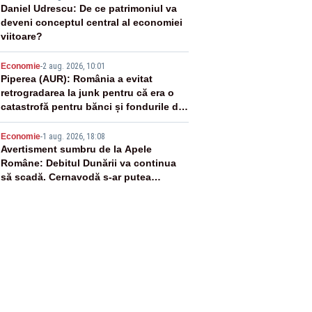
3
Daniel Udrescu: De ce patrimoniul va
deveni conceptul central al economiei
viitoare?
4
Economie
-
2 aug. 2026, 10:01
Piperea (AUR): România a evitat
retrogradarea la junk pentru că era o
catastrofă pentru bănci și fondurile de
pensii
5
Economie
-
1 aug. 2026, 18:08
Avertisment sumbru de la Apele
Române: Debitul Dunării va continua
să scadă. Cernavodă s-ar putea
închide în 4 zile