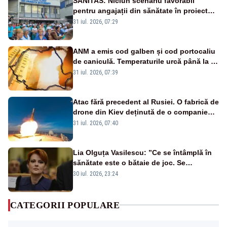
SANITAS: Niciun scenariu favorabil
pentru angajații din sănătate în proiectul
Legii salarizării
31 iul. 2026, 07:29
ANM a emis cod galben și cod portocaliu
de caniculă. Temperaturile urcă până la 38
de grade, iar nopțile devin tropicale
31 iul. 2026, 07:39
Atac fără precedent al Rusiei. O fabrică de
drone din Kiev deținută de o companie
americană, distrusă de o rachetă
31 iul. 2026, 07:40
rusească
Lia Olguța Vasilescu: ”Ce se întâmplă în
sănătate este o bătaie de joc. Se
guvernează extraordinar de prost”
30 iul. 2026, 23:24
CATEGORII POPULARE