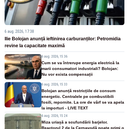
6 aug. 2026, 17:38
Ilie Bolojan anunță ieftinirea carburanților: Petromidia
revine la capacitate maximă
6 aug. 2026, 15:36
Cum se va întrerupe energia electrică la
marii consumatori industriali? Bolojan:
Nu vor exista compensații
6 aug. 2026, 15:33
Bolojan anunță restricțiile de consum
energetic. Centralele pe combustibili
fosili, repornite. La ore de vârf se va apela
la importuri - LIVE TEXT
6 aug. 2026, 15:24
Miza uriașă a scufundării barjelor.
Reactorul 2 de la Cernavodă poate primi o