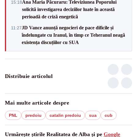
Ana Maria Păcuraru: Televiziunea Poporului
15:18
solicită investigarea deciziilor luate în această
perioadă de criză enegetică
JD Vance anunță negocieri de pace dificile și
11:27
îndelungate cu Iranul, în timp ce Teheranul neagă
existența discuțiilor cu SUA
Distribuie articolul
Mai multe articole despre
PNL
predoiu
catalin predoiu
sua
cub
Urmărește știrile Realitatea de Alba și pe
Google