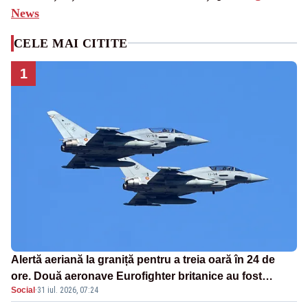
News
CELE MAI CITITE
1
Alertă aeriană la graniță pentru a treia oară în 24 de
ore. Două aeronave Eurofighter britanice au fost
Social
·
31 iul. 2026, 07:24
ridicate de la sol