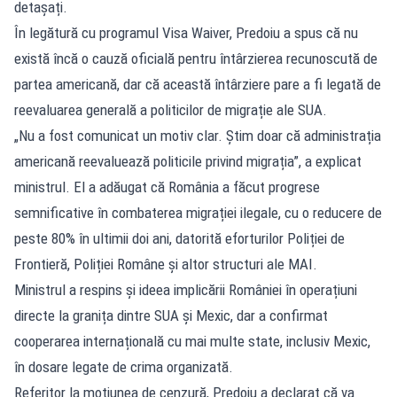
detașați.
În legătură cu programul Visa Waiver, Predoiu a spus că nu
există încă o cauză oficială pentru întârzierea recunoscută de
partea americană, dar că această întârziere pare a fi legată de
reevaluarea generală a politicilor de migrație ale SUA.
„Nu a fost comunicat un motiv clar. Știm doar că administrația
americană reevaluează politicile privind migrația”, a explicat
ministrul. El a adăugat că România a făcut progrese
semnificative în combaterea migrației ilegale, cu o reducere de
peste 80% în ultimii doi ani, datorită eforturilor Poliției de
Frontieră, Poliției Române și altor structuri ale MAI.
Ministrul a respins și ideea implicării României în operațiuni
directe la granița dintre SUA și Mexic, dar a confirmat
cooperarea internațională cu mai multe state, inclusiv Mexic,
în dosare legate de crima organizată.
Referitor la moțiunea de cenzură, Predoiu a declarat că va