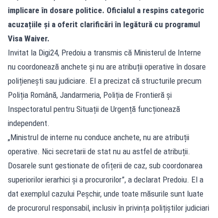
implicare în dosare politice. Oficialul a respins categoric
acuzațiile și a oferit clarificări în legătură cu programul
Visa Waiver.
Invitat la Digi24, Predoiu a transmis că Ministerul de Interne
nu coordonează anchete și nu are atribuții operative în dosare
polițienești sau judiciare. El a precizat că structurile precum
Poliția Română, Jandarmeria, Poliția de Frontieră și
Inspectoratul pentru Situații de Urgență funcționează
independent.
„Ministrul de interne nu conduce anchete, nu are atribuții
operative. Nici secretarii de stat nu au astfel de atribuții.
Dosarele sunt gestionate de ofițerii de caz, sub coordonarea
superiorilor ierarhici și a procurorilor”, a declarat Predoiu. El a
dat exemplul cazului Peșchir, unde toate măsurile sunt luate
de procurorul responsabil, inclusiv în privința polițiștilor judiciari