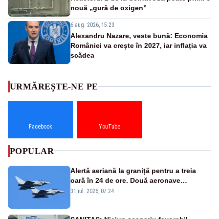
nouă „gură de oxigen”
6 aug. 2026, 15:23
Alexandru Nazare, veste bună: Economia
României va crește în 2027, iar inflația va
scădea
URMĂREȘTE-NE PE
Facebook
YouTube
POPULAR
Alertă aeriană la graniță pentru a treia
oară în 24 de ore. Două aeronave
Eurofighter britanice au fost ridicate de la
31 iul. 2026, 07:24
sol