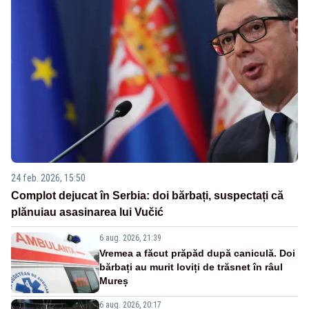
24 feb. 2026, 15:50
Complot dejucat în Serbia: doi bărbați, suspectați că
plănuiau asasinarea lui Vučić
6 aug. 2026, 21:39
Vremea a făcut prăpăd după caniculă. Doi
bărbați au murit loviți de trăsnet în râul
Mureș
6 aug. 2026, 20:17