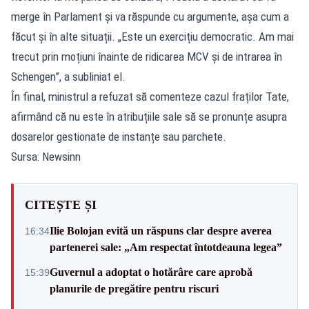
merge în Parlament și va răspunde cu argumente, așa cum a
făcut și în alte situații. „Este un exercițiu democratic. Am mai
trecut prin moțiuni înainte de ridicarea MCV și de intrarea în
Schengen”, a subliniat el.
În final, ministrul a refuzat să comenteze cazul fraților Tate,
afirmând că nu este în atribuțiile sale să se pronunțe asupra
dosarelor gestionate de instanțe sau parchete.
Sursa: Newsinn
CITEȘTE ȘI
Ilie Bolojan evită un răspuns clar despre averea
16:34
partenerei sale: „Am respectat întotdeauna legea”
Guvernul a adoptat o hotărâre care aprobă
15:39
planurile de pregătire pentru riscuri