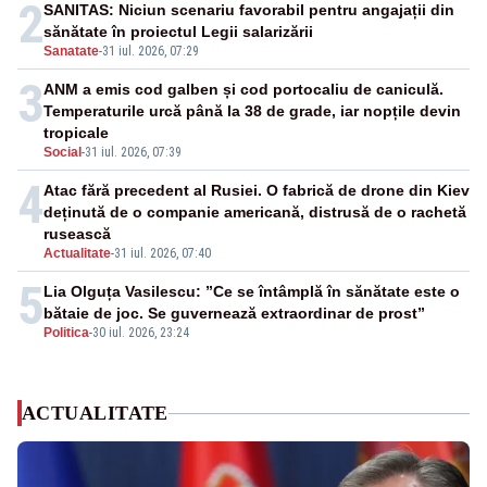
2
SANITAS: Niciun scenariu favorabil pentru angajații din
sănătate în proiectul Legii salarizării
Sanatate
-
31 iul. 2026, 07:29
3
ANM a emis cod galben și cod portocaliu de caniculă.
Temperaturile urcă până la 38 de grade, iar nopțile devin
tropicale
Social
-
31 iul. 2026, 07:39
4
Atac fără precedent al Rusiei. O fabrică de drone din Kiev
deținută de o companie americană, distrusă de o rachetă
rusească
Actualitate
-
31 iul. 2026, 07:40
5
Lia Olguța Vasilescu: ”Ce se întâmplă în sănătate este o
bătaie de joc. Se guvernează extraordinar de prost”
Politica
-
30 iul. 2026, 23:24
ACTUALITATE