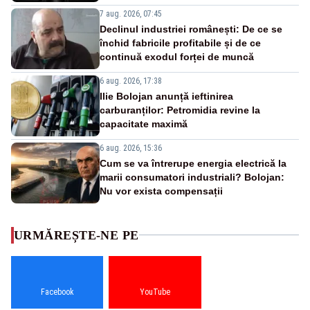
7 aug. 2026, 07:45
Declinul industriei românești: De ce se
închid fabricile profitabile și de ce
continuă exodul forței de muncă
6 aug. 2026, 17:38
Ilie Bolojan anunță ieftinirea
carburanților: Petromidia revine la
capacitate maximă
6 aug. 2026, 15:36
Cum se va întrerupe energia electrică la
marii consumatori industriali? Bolojan:
Nu vor exista compensații
URMĂREȘTE-NE PE
Facebook
YouTube