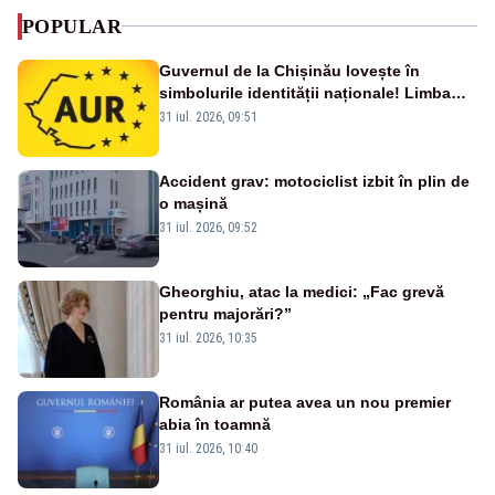
POPULAR
Guvernul de la Chișinău lovește în
simbolurile identității naționale! Limba
română nu se economisește! Limba
31 iul. 2026, 09:51
română se sărbătorește!
Accident grav: motociclist izbit în plin de
o mașină
31 iul. 2026, 09:52
Gheorghiu, atac la medici: „Fac grevă
pentru majorări?”
31 iul. 2026, 10:35
România ar putea avea un nou premier
abia în toamnă
31 iul. 2026, 10:40