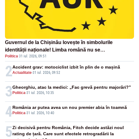
Guvernul de la Chișinău lovește în simbolurile
identității naționale! Limba română nu se
Politica
·
31 iul. 2026, 09:51
economisește! Limba română se sărbătorește!
2
Accident grav: motociclist izbit în plin de o mașină
Actualitate
-
31 iul. 2026, 09:52
3
Gheorghiu, atac la medici: „Fac grevă pentru majorări?”
Politica
-
31 iul. 2026, 10:35
4
România ar putea avea un nou premier abia în toamnă
Politica
-
31 iul. 2026, 10:40
5
Zi decisivă pentru România, Fitch decide astăzi noul
rating de țară. Care sunt efectele retrogradării la