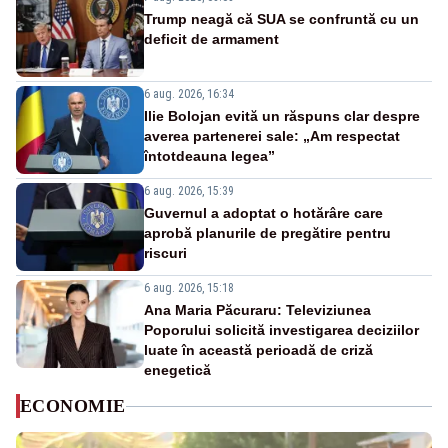
Trump neagă că SUA se confruntă cu un
deficit de armament
6 aug. 2026, 16:34
Ilie Bolojan evită un răspuns clar despre
averea partenerei sale: „Am respectat
întotdeauna legea”
6 aug. 2026, 15:39
Guvernul a adoptat o hotărâre care
aprobă planurile de pregătire pentru
riscuri
6 aug. 2026, 15:18
Ana Maria Păcuraru: Televiziunea
Poporului solicită investigarea deciziilor
luate în această perioadă de criză
enegetică
ECONOMIE