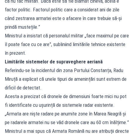
că nu fac militari. Dacă este să fie blamat cineva, acela e
factor politic. Factorul politic care a considerat ani de zile
când zestrarea armatei este o afacere în care trebuie să-și
prindă mustețile.”
Ministrul a insistat că personalul militar „face maximul pe care
îl poate face cu ce are”, subliniind limitările tehnice existente
în prezent.
Limitările sistemelor de supraveghere aeriană
Referindu-se la incidentul din zona Portului Constanța, Radu
Miruță a explicat că unele tipuri de amenințări sunt extrem de
dificil de detectat.
Acesta a precizat că dronele de dimensiuni foarte mici nu pot
fi identificate cu ușurință de sistemele radar existente.
„Armata are niște radare pe anumite zone în Marea Neagră și
pe radarele armatei nu se văd dronele care au 60 cm înălțime.”
Ministrul a mai spus că Armata Română nu are atribuții directe