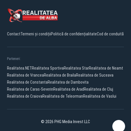
Contact
Termeni și condiții
Politică de confidențialitate
Cod de conduită
Parteneri:
Realitatea.NET
Realitatea Sportiva
Realitatea Star
Realitatea de Neamt
Realitatea de Vrancea
Realitatea de Braila
Realitatea de Suceava
Realitatea de Constanta
Realitatea de Dambovita
Realitatea de Caras-Severin
Realitatea de Arad
Realitatea de Cluj
Realitatea de Craiova
Realitatea de Teleorman
Realitatea de Vaslui
© 2026 PHG Media Invest LLC
Facebook
YouTube