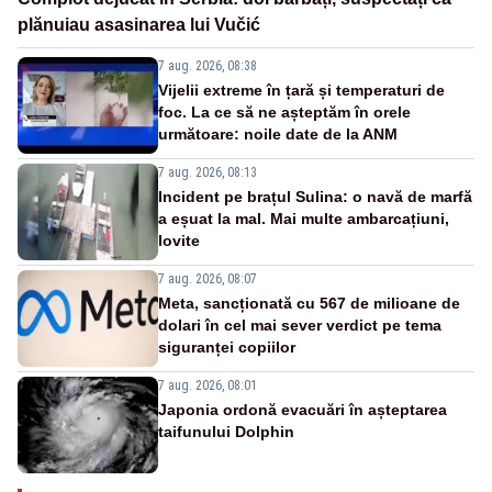
plănuiau asasinarea lui Vučić
7 aug. 2026, 08:38
Vijelii extreme în țară și temperaturi de
foc. La ce să ne așteptăm în orele
următoare: noile date de la ANM
7 aug. 2026, 08:13
Incident pe brațul Sulina: o navă de marfă
a eșuat la mal. Mai multe ambarcațiuni,
lovite
7 aug. 2026, 08:07
Meta, sancționată cu 567 de milioane de
dolari în cel mai sever verdict pe tema
siguranței copiilor
7 aug. 2026, 08:01
Japonia ordonă evacuări în așteptarea
taifunului Dolphin