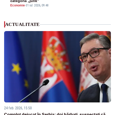
categoria „junk”
Economie
-
31 iul. 2026, 09:48
ACTUALITATE
24 feb. 2026, 15:50
Complot dejucat în Serbia: doi bărbați, suspectați că