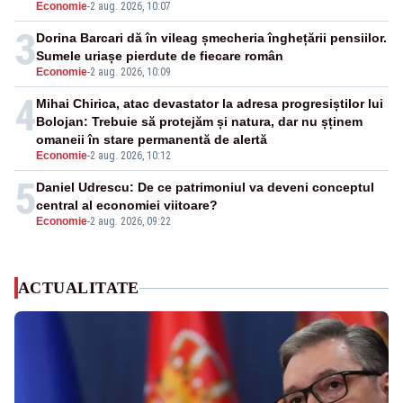
Economie
-
2 aug. 2026, 10:07
3
Dorina Barcari dă în vileag șmecheria înghețării pensiilor.
Sumele uriașe pierdute de fiecare român
Economie
-
2 aug. 2026, 10:09
4
Mihai Chirica, atac devastator la adresa progresiștilor lui
Bolojan: Trebuie să protejăm și natura, dar nu șținem
omaneii în stare permanentă de alertă
Economie
-
2 aug. 2026, 10:12
5
Daniel Udrescu: De ce patrimoniul va deveni conceptul
central al economiei viitoare?
Economie
-
2 aug. 2026, 09:22
ACTUALITATE