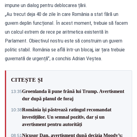
impune un dialog pentru deblocarea țării.
„Au trecut deja 40 de zile în care România a stat fără un
guvern deplin funcțional. În acest moment, trebuie să facem
un calcul extrem de rece pe aritmetica existentă în
Parlament. Obiectivul nostru este să construim un guvern
politic stabil. România se află într-un blocaj, iar țara trebuie
guvernată de urgență”, a conchis Adrian Veștea.
CITEȘTE ȘI
Groenlanda îi pune frână lui Trump. Avertisment
13:35
dur după planul de foraj
România își păstrează ratingul recomandat
10:38
investițiilor. Un semnal pozitiv, dar și un
avertisment pentru autorități
Nicușor Dan, avertisment după decizia Moody’s:
08:51