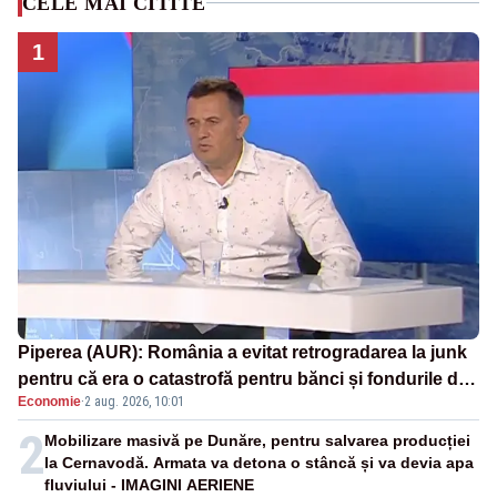
CELE MAI CITITE
1
Piperea (AUR): România a evitat retrogradarea la junk
pentru că era o catastrofă pentru bănci și fondurile de
Economie
·
2 aug. 2026, 10:01
pensii
2
Mobilizare masivă pe Dunăre, pentru salvarea producției
la Cernavodă. Armata va detona o stâncă și va devia apa
fluviului - IMAGINI AERIENE