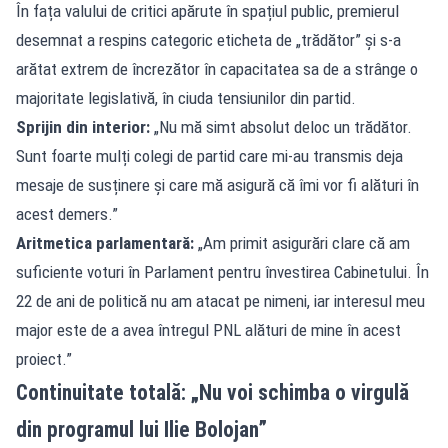
În fața valului de critici apărute în spațiul public, premierul
desemnat a respins categoric eticheta de „trădător” și s-a
arătat extrem de încrezător în capacitatea sa de a strânge o
majoritate legislativă, în ciuda tensiunilor din partid.
Sprijin din interior:
„Nu mă simt absolut deloc un trădător.
Sunt foarte mulți colegi de partid care mi-au transmis deja
mesaje de susținere și care mă asigură că îmi vor fi alături în
acest demers.”
Aritmetica parlamentară:
„Am primit asigurări clare că am
suficiente voturi în Parlament pentru învestirea Cabinetului. În
22 de ani de politică nu am atacat pe nimeni, iar interesul meu
major este de a avea întregul PNL alături de mine în acest
proiect.”
Continuitate totală: „Nu voi schimba o virgulă
din programul lui Ilie Bolojan”