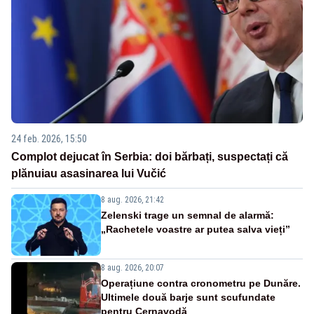
24 feb. 2026, 15:50
Complot dejucat în Serbia: doi bărbați, suspectați că
plănuiau asasinarea lui Vučić
8 aug. 2026, 21:42
Zelenski trage un semnal de alarmă:
„Rachetele voastre ar putea salva vieți”
8 aug. 2026, 20:07
Operațiune contra cronometru pe Dunăre.
Ultimele două barje sunt scufundate
pentru Cernavodă