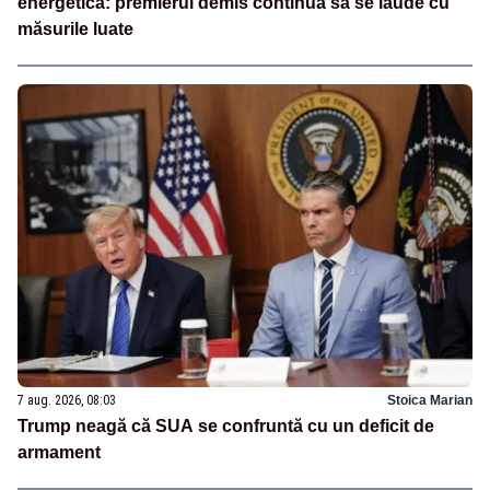
energetică: premierul demis continuă să se laude cu
măsurile luate
7 aug. 2026, 08:03
Stoica Marian
Trump neagă că SUA se confruntă cu un deficit de
armament