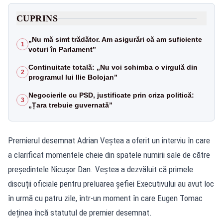
CUPRINS
„Nu mă simt trădător. Am asigurări că am suficiente
1
voturi în Parlament”
Continuitate totală: „Nu voi schimba o virgulă din
2
programul lui Ilie Bolojan”
Negocierile cu PSD, justificate prin criza politică:
3
„Țara trebuie guvernată”
Premierul desemnat Adrian Veștea a oferit un interviu în care
a clarificat momentele cheie din spatele numirii sale de către
președintele Nicușor Dan. Veștea a dezvăluit că primele
discuții oficiale pentru preluarea șefiei Executivului au avut loc
în urmă cu patru zile, într-un moment în care Eugen Tomac
deținea încă statutul de premier desemnat.