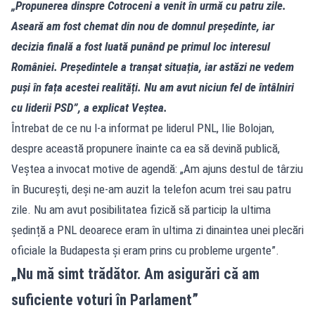
„Propunerea dinspre Cotroceni a venit în urmă cu patru zile.
Aseară am fost chemat din nou de domnul președinte, iar
decizia finală a fost luată punând pe primul loc interesul
României. Președintele a tranșat situația, iar astăzi ne vedem
puși în fața acestei realități. Nu am avut niciun fel de întâlniri
cu liderii PSD”, a explicat Veștea.
Întrebat de ce nu l-a informat pe liderul PNL, Ilie Bolojan,
despre această propunere înainte ca ea să devină publică,
Veștea a invocat motive de agendă: „Am ajuns destul de târziu
în București, deși ne-am auzit la telefon acum trei sau patru
zile. Nu am avut posibilitatea fizică să particip la ultima
ședință a PNL deoarece eram în ultima zi dinaintea unei plecări
oficiale la Budapesta și eram prins cu probleme urgente”.
„Nu mă simt trădător. Am asigurări că am
suficiente voturi în Parlament”