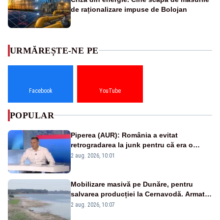
de raționalizare impuse de Bolojan
URMĂREȘTE-NE PE
Facebook
YouTube
POPULAR
Piperea (AUR): România a evitat
retrogradarea la junk pentru că era o
catastrofă pentru bănci și fondurile de
2 aug. 2026, 10:01
pensii
Mobilizare masivă pe Dunăre, pentru
salvarea producției la Cernavodă. Armata
va detona o stâncă și va devia apa
2 aug. 2026, 10:07
fluviului - IMAGINI AERIENE