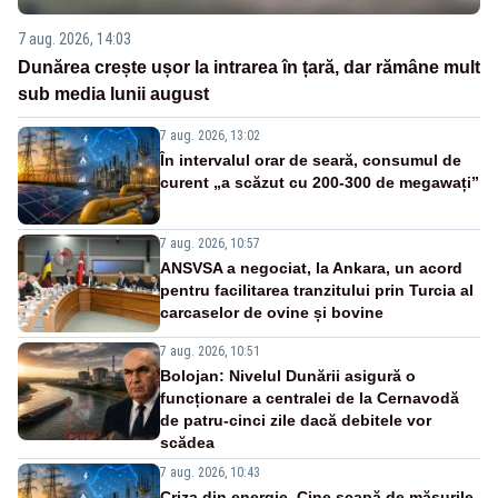
7 aug. 2026, 14:03
Dunărea crește ușor la intrarea în țară, dar rămâne mult
sub media lunii august
7 aug. 2026, 13:02
În intervalul orar de seară, consumul de
curent „a scăzut cu 200-300 de megawați”
7 aug. 2026, 10:57
ANSVSA a negociat, la Ankara, un acord
pentru facilitarea tranzitului prin Turcia al
carcaselor de ovine și bovine
7 aug. 2026, 10:51
Bolojan: Nivelul Dunării asigură o
funcționare a centralei de la Cernavodă
de patru-cinci zile dacă debitele vor
scădea
7 aug. 2026, 10:43
Criza din energie. Cine scapă de măsurile