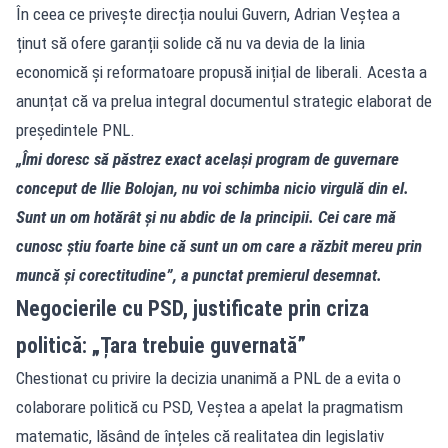
În ceea ce privește direcția noului Guvern, Adrian Veștea a
ținut să ofere garanții solide că nu va devia de la linia
economică și reformatoare propusă inițial de liberali. Acesta a
anunțat că va prelua integral documentul strategic elaborat de
președintele PNL.
„Îmi doresc să păstrez exact același program de guvernare
conceput de Ilie Bolojan, nu voi schimba nicio virgulă din el.
Sunt un om hotărât și nu abdic de la principii. Cei care mă
cunosc știu foarte bine că sunt un om care a răzbit mereu prin
muncă și corectitudine”, a punctat premierul desemnat.
Negocierile cu PSD, justificate prin criza
politică: „Țara trebuie guvernată”
Chestionat cu privire la decizia unanimă a PNL de a evita o
colaborare politică cu PSD, Veștea a apelat la pragmatism
matematic, lăsând de înțeles că realitatea din legislativ