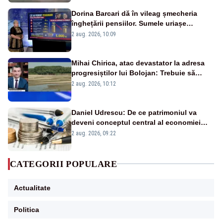
Dorina Barcari dă în vileag șmecheria
înghețării pensiilor. Sumele uriașe
pierdute de fiecare român
2 aug. 2026, 10:09
Mihai Chirica, atac devastator la adresa
progresiștilor lui Bolojan: Trebuie să
protejăm și natura, dar nu șținem omaneii
2 aug. 2026, 10:12
în stare permanentă de alertă
Daniel Udrescu: De ce patrimoniul va
deveni conceptul central al economiei
viitoare?
2 aug. 2026, 09:22
CATEGORII POPULARE
Actualitate
Politica