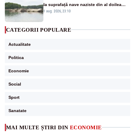
la suprafață nave naziste din al doilea
război mondial
1 aug. 2026, 23:10
CATEGORII POPULARE
Actualitate
Politica
Economie
Social
Sport
Sanatate
MAI MULTE ȘTIRI DIN
ECONOMIE