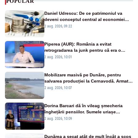
POPULAR
Daniel Udrescu: De ce patrimoniul va
deveni conceptul central al economiei
viitoare?
2 aug. 2026, 09:22
Piperea (AUR): România a evitat
retrogradarea la junk pentru că era o
catastrofă pentru bănci și fondurile de
2 aug. 2026, 10:01
pensii
Mobilizare masivă pe Dunăre, pentru
salvarea producției la Cernavodă. Armata
va detona o stâncă și va devia apa
2 aug. 2026, 10:07
fluviului - IMAGINI AERIENE
Dorina Barcari dă în vileag șmecheria
înghețării pensiilor. Sumele uriașe
pierdute de fiecare român
2 aug. 2026, 10:09
Dunărea a secat atât de mult încât a scos