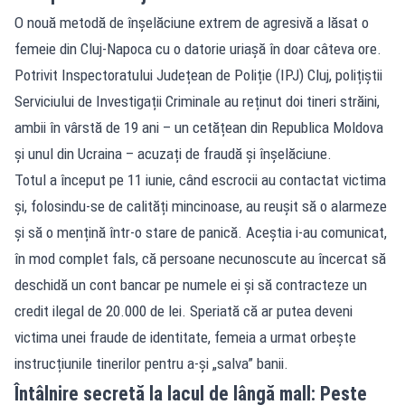
O nouă metodă de înșelăciune extrem de agresivă a lăsat o
femeie din Cluj-Napoca cu o datorie uriașă în doar câteva ore.
Potrivit Inspectoratului Județean de Poliție (IPJ) Cluj, polițiștii
Serviciului de Investigații Criminale au reținut doi tineri străini,
ambii în vârstă de 19 ani – un cetățean din Republica Moldova
și unul din Ucraina – acuzați de fraudă și înșelăciune.
Totul a început pe 11 iunie, când escrocii au contactat victima
și, folosindu-se de calități mincinoase, au reușit să o alarmeze
și să o mențină într-o stare de panică. Aceștia i-au comunicat,
în mod complet fals, că persoane necunoscute au încercat să
deschidă un cont bancar pe numele ei și să contracteze un
credit ilegal de 20.000 de lei. Speriată că ar putea deveni
victima unei fraude de identitate, femeia a urmat orbește
instrucțiunile tinerilor pentru a-și „salva” banii.
Întâlnire secretă la lacul de lângă mall: Peste