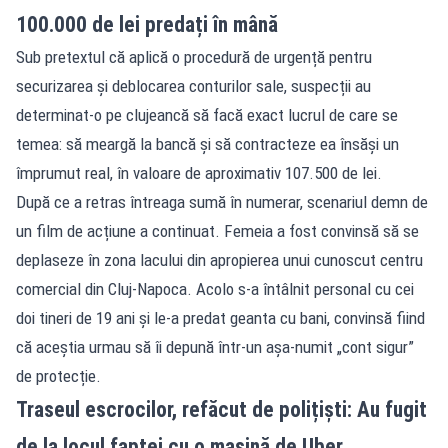
100.000 de lei predați în mână
Sub pretextul că aplică o procedură de urgență pentru
securizarea și deblocarea conturilor sale, suspecții au
determinat-o pe clujeancă să facă exact lucrul de care se
temea: să meargă la bancă și să contracteze ea însăși un
împrumut real, în valoare de aproximativ 107.500 de lei.
După ce a retras întreaga sumă în numerar, scenariul demn de
un film de acțiune a continuat. Femeia a fost convinsă să se
deplaseze în zona lacului din apropierea unui cunoscut centru
comercial din Cluj-Napoca. Acolo s-a întâlnit personal cu cei
doi tineri de 19 ani și le-a predat geanta cu bani, convinsă fiind
că aceștia urmau să îi depună într-un așa-numit „cont sigur”
de protecție.
Traseul escrocilor, refăcut de polițiști: Au fugit
de la locul faptei cu o mașină de Uber