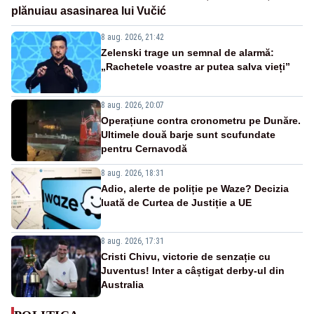
plănuiau asasinarea lui Vučić
8 aug. 2026, 21:42
Zelenski trage un semnal de alarmă:
„Rachetele voastre ar putea salva vieți”
8 aug. 2026, 20:07
Operațiune contra cronometru pe Dunăre.
Ultimele două barje sunt scufundate
pentru Cernavodă
8 aug. 2026, 18:31
Adio, alerte de poliție pe Waze? Decizia
luată de Curtea de Justiție a UE
8 aug. 2026, 17:31
Cristi Chivu, victorie de senzație cu
Juventus! Inter a câștigat derby-ul din
Australia