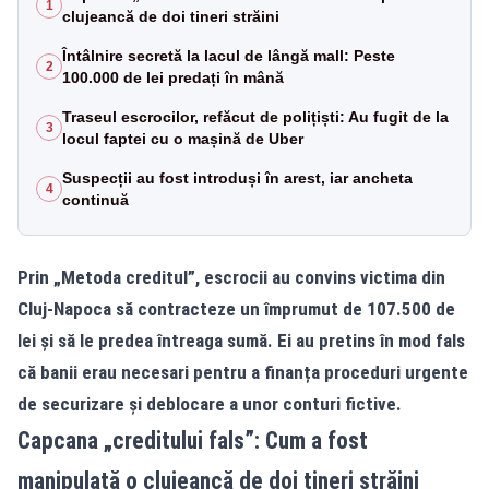
1
clujeancă de doi tineri străini
Întâlnire secretă la lacul de lângă mall: Peste
2
100.000 de lei predați în mână
Traseul escrocilor, refăcut de polițiști: Au fugit de la
3
locul faptei cu o mașină de Uber
Suspecții au fost introduși în arest, iar ancheta
4
continuă
Prin „Metoda creditul”, escrocii au convins victima din
Cluj-Napoca să contracteze un împrumut de 107.500 de
lei și să le predea întreaga sumă. Ei au pretins în mod fals
că banii erau necesari pentru a finanța proceduri urgente
de securizare și deblocare a unor conturi fictive.
Capcana „creditului fals”: Cum a fost
manipulată o clujeancă de doi tineri străini