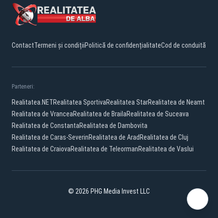
Contact
Termeni și condiții
Politică de confidențialitate
Cod de conduită
Parteneri:
Realitatea.NET
Realitatea Sportiva
Realitatea Star
Realitatea de Neamt
Realitatea de Vrancea
Realitatea de Braila
Realitatea de Suceava
Realitatea de Constanta
Realitatea de Dambovita
Realitatea de Caras-Severin
Realitatea de Arad
Realitatea de Cluj
Realitatea de Craiova
Realitatea de Teleorman
Realitatea de Vaslui
© 2026 PHG Media Invest LLC
Facebook
YouTube