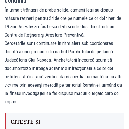
continuă
În urma strângerii de probe solide, oamenii legii au dispus
măsura reținerii pentru 24 de ore pe numele celor doi tineri de
19 ani. Aceștia au fost escortați și introduși direct într-un
Centru de Reținere și Arestare Preventivă.
Cercetările sunt continuate în ritm alert sub coordonarea
directă a unui procuror din cadrul Parchetului de pe lângă
Judecătoria Cluj-Napoca. Anchetatorii încearcă acum să
documenteze întreaga activitate infracțională a celor doi
cetățeni străini și să verifice dacă aceștia au mai făcut și alte
victime prin aceeași metodă pe teritoriul României, urmând ca
la finalul investigației să fie dispuse măsurile legale care se
impun.
CITEȘTE ȘI