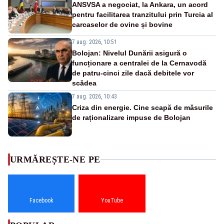
ANSVSA a negociat, la Ankara, un acord
pentru facilitarea tranzitului prin Turcia al
carcaselor de ovine și bovine
7 aug. 2026, 10:51
Bolojan: Nivelul Dunării asigură o
funcționare a centralei de la Cernavodă
de patru-cinci zile dacă debitele vor
scădea
7 aug. 2026, 10:43
Criza din energie. Cine scapă de măsurile
de raționalizare impuse de Bolojan
URMĂREȘTE-NE PE
Facebook
YouTube