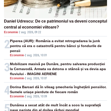
Daniel Udrescu: De ce patrimoniul va deveni conceptul
central al economiei viitoare?
Economie
·
2 aug. 2026, 09:22
2
Piperea (AUR): România a evitat retrogradarea la junk
pentru că era o catastrofă pentru bănci și fondurile de
pensii
Economie
-
2 aug. 2026, 10:01
3
Mobilizare masivă pe Dunăre, pentru salvarea producției
la Cernavodă. Armata va detona o stâncă și va devia apa
fluviului - IMAGINI AERIENE
Economie
-
2 aug. 2026, 10:07
4
Dorina Barcari dă în vileag șmecheria înghețării pensiilor.
Sumele uriașe pierdute de fiecare român
Economie
-
2 aug. 2026, 10:09
5
Dunărea a secat atât de mult încât a scos la suprafață
nave naziste din al doilea război mondial