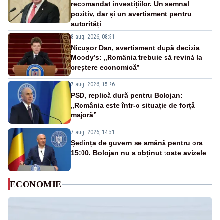
recomandat investițiilor. Un semnal
pozitiv, dar și un avertisment pentru
autorități
8 aug. 2026, 08:51
Nicușor Dan, avertisment după decizia
Moody’s: „România trebuie să revină la
creștere economică”
7 aug. 2026, 15:26
PSD, replică dură pentru Bolojan:
„România este într-o situație de forță
majoră”
7 aug. 2026, 14:51
Ședința de guvern se amână pentru ora
15:00. Bolojan nu a obținut toate avizele
ECONOMIE