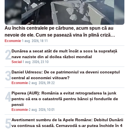
Au închis centralele pe cărbune, acum spun că au
nevoie de ele. Cum se pasează vina în plină criză
Economie
·
1 aug. 2026, 18:11
energetică
2
Dunărea a secat atât de mult încât a scos la suprafață
nave naziste din al doilea război mondial
Social
-
1 aug. 2026, 23:10
3
Daniel Udrescu: De ce patrimoniul va deveni conceptul
central al economiei viitoare?
Economie
-
2 aug. 2026, 09:22
4
Piperea (AUR): România a evitat retrogradarea la junk
pentru că era o catastrofă pentru bănci și fondurile de
pensii
Economie
-
2 aug. 2026, 10:01
5
Avertisment sumbru de la Apele Române: Debitul Dunării
va continua să scadă. Cernavodă s-ar putea închide în 4