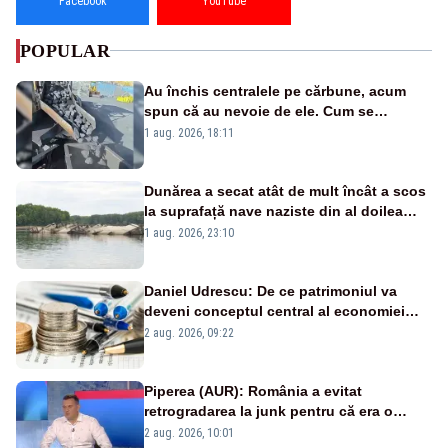
Facebook
YouTube
POPULAR
Au închis centralele pe cărbune, acum
spun că au nevoie de ele. Cum se
pasează vina în plină criză energetică
1 aug. 2026, 18:11
Dunărea a secat atât de mult încât a scos
la suprafață nave naziste din al doilea
război mondial
1 aug. 2026, 23:10
Daniel Udrescu: De ce patrimoniul va
deveni conceptul central al economiei
viitoare?
2 aug. 2026, 09:22
Piperea (AUR): România a evitat
retrogradarea la junk pentru că era o
catastrofă pentru bănci și fondurile de
2 aug. 2026, 10:01