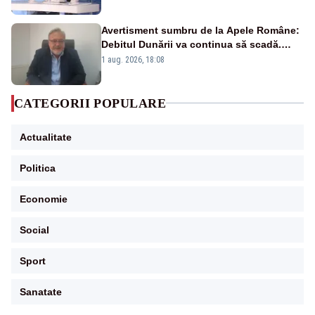
pensii
Avertisment sumbru de la Apele Române:
Debitul Dunării va continua să scadă.
Cernavodă s-ar putea închide în 4 zile
1 aug. 2026, 18:08
CATEGORII POPULARE
Actualitate
Politica
Economie
Social
Sport
Sanatate