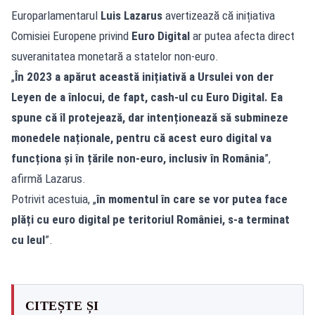
Europarlamentarul
Luis Lazarus
avertizează că inițiativa
Comisiei Europene privind
Euro Digital
ar putea afecta direct
suveranitatea monetară a statelor non-euro.
„
În 2023 a apărut această inițiativă a Ursulei von der
Leyen de a înlocui, de fapt, cash-ul cu Euro Digital. Ea
spune că îl protejează, dar intenționează să submineze
monedele naționale, pentru că acest euro digital va
funcționa și în țările non-euro, inclusiv în România
”,
afirmă Lazarus.
Potrivit acestuia, „
în momentul în care se vor putea face
plăți cu euro digital pe teritoriul României, s-a terminat
cu leul
”.
CITEȘTE ȘI