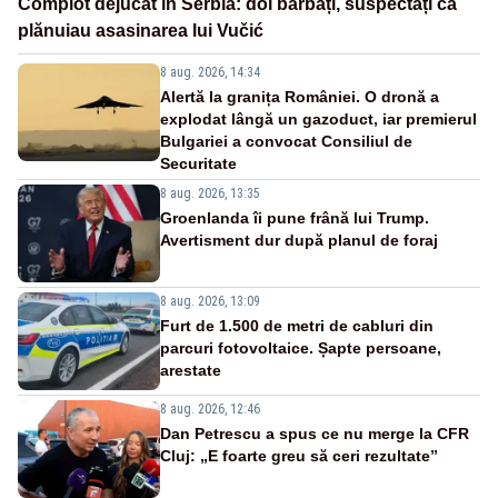
Complot dejucat în Serbia: doi bărbați, suspectați că
plănuiau asasinarea lui Vučić
8 aug. 2026, 14:34
Alertă la granița României. O dronă a
explodat lângă un gazoduct, iar premierul
Bulgariei a convocat Consiliul de
Securitate
8 aug. 2026, 13:35
Groenlanda îi pune frână lui Trump.
Avertisment dur după planul de foraj
8 aug. 2026, 13:09
Furt de 1.500 de metri de cabluri din
parcuri fotovoltaice. Șapte persoane,
arestate
8 aug. 2026, 12:46
Dan Petrescu a spus ce nu merge la CFR
Cluj: „E foarte greu să ceri rezultate”