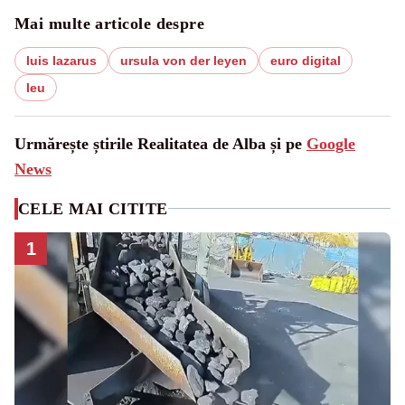
Mai multe articole despre
luis lazarus
ursula von der leyen
euro digital
leu
Urmărește știrile Realitatea de Alba și pe
Google
News
CELE MAI CITITE
1