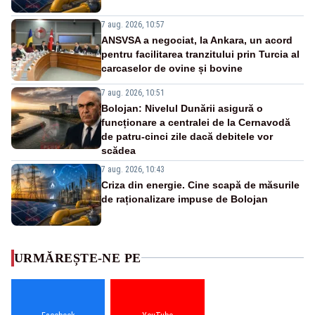
7 aug. 2026, 10:57
ANSVSA a negociat, la Ankara, un acord
pentru facilitarea tranzitului prin Turcia al
carcaselor de ovine și bovine
7 aug. 2026, 10:51
Bolojan: Nivelul Dunării asigură o
funcționare a centralei de la Cernavodă
de patru-cinci zile dacă debitele vor
scădea
7 aug. 2026, 10:43
Criza din energie. Cine scapă de măsurile
de raționalizare impuse de Bolojan
URMĂREȘTE-NE PE