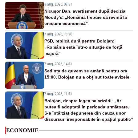
8 aug. 2026, 08:51
Nicușor Dan, avertisment după decizia
Moody’s: „România trebuie să revină la
creștere economică”
7 aug. 2026, 15:26
PSD, replică dură pentru Bolojan:
„România este într-o situație de forță
majoră”
7 aug. 2026, 14:51
Ședința de guvern se amână pentru ora
15:00. Bolojan nu a obținut toate avizele
7 aug. 2026, 11:51
Bolojan, despre legea salarizării: „Ar
putea fi adoptată în perioada următoare.
S-a întârziat depunerea din cauza unor
discursuri iresponsabile în spaţiul public”
ECONOMIE