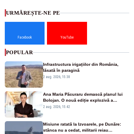
URMĂREȘTE-NE PE
Facebook
YouTube
POPULAR
Infrastructura irigațiilor din România,
lăsată în paragină
2 aug. 2026, 15:38
Ana Maria Păcuraru demască planul lui
Bolojan. O nouă ediție explozivă a
emisiunii „Miza Zilei” la Realitatea PLUS
2 aug. 2026, 15:42
Misiune ratată la Izvoarele, pe Dunăre:
stânca nu a cedat, militarii reiau