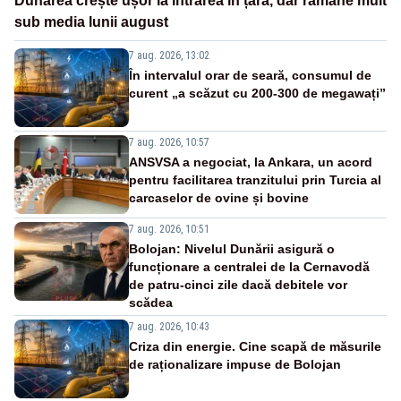
Dunărea crește ușor la intrarea în țară, dar rămâne mult
sub media lunii august
7 aug. 2026, 13:02
În intervalul orar de seară, consumul de
curent „a scăzut cu 200-300 de megawați”
7 aug. 2026, 10:57
ANSVSA a negociat, la Ankara, un acord
pentru facilitarea tranzitului prin Turcia al
carcaselor de ovine și bovine
7 aug. 2026, 10:51
Bolojan: Nivelul Dunării asigură o
funcționare a centralei de la Cernavodă
de patru-cinci zile dacă debitele vor
scădea
7 aug. 2026, 10:43
Criza din energie. Cine scapă de măsurile
de raționalizare impuse de Bolojan