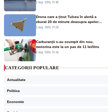
detonările luni – VIDEO
2 aug. 2026, 15:48
Drona care a ținut Tulcea în alertă a
zburat 20 de minute deasupra apelor
României. Au fost ridicate două F-16
2 aug. 2026, 19:28
Carburanții s-au scumpit din nou,
motorina este la un pas de 11 lei/litru
2 aug. 2026, 15:36
CATEGORII POPULARE
Actualitate
Politica
Economie