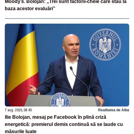
Moody’s. Bolojan: „Trei sunt factorii-cheie care stau la
baza acestor evaluări”
7 aug. 2026, 08:40
Realitatea de Alba
Ilie Bolojan, mesaj pe Facebook în plină criză
energetică: premierul demis continuă să se laude cu
măsurile luate