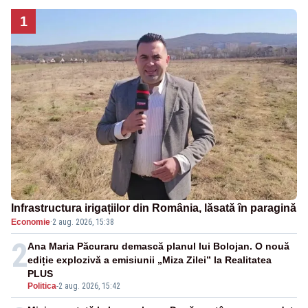
1
Infrastructura irigațiilor din România, lăsată în paragină
Economie
·
2 aug. 2026, 15:38
2
Ana Maria Păcuraru demască planul lui Bolojan. O nouă
ediție explozivă a emisiunii „Miza Zilei” la Realitatea
PLUS
Politica
-
2 aug. 2026, 15:42