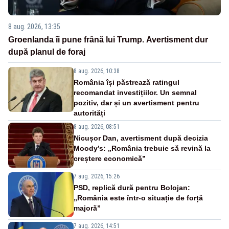
8 aug. 2026, 13:35
Groenlanda îi pune frână lui Trump. Avertisment dur
după planul de foraj
8 aug. 2026, 10:38
România își păstrează ratingul
recomandat investițiilor. Un semnal
pozitiv, dar și un avertisment pentru
autorități
8 aug. 2026, 08:51
Nicușor Dan, avertisment după decizia
Moody’s: „România trebuie să revină la
creștere economică”
7 aug. 2026, 15:26
PSD, replică dură pentru Bolojan:
„România este într-o situație de forță
majoră”
7 aug. 2026, 14:51