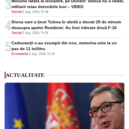
3
Misiune ratată la Izvoarele, pe Dunăre: stânca nu a cedat,
militarii reiau detonările luni – VIDEO
Social
-
2 aug. 2026, 15:48
4
Drona care a ținut Tulcea în alertă a zburat 20 de minute
deasupra apelor României. Au fost ridicate două F-16
Social
-
2 aug. 2026, 19:28
5
Carburanții s-au scumpit din nou, motorina este la un
pas de 11 lei/litru
Economie
-
2 aug. 2026, 15:36
ACTUALITATE