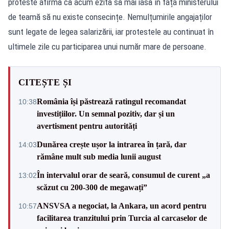
proteste afirmă că acum ezită să mai iasă în fața ministerului
de teamă să nu existe consecințe. Nemulțumirile angajaților
sunt legate de legea salarizării, iar protestele au continuat în
ultimele zile cu participarea unui număr mare de persoane.
CITEȘTE ȘI
România își păstrează ratingul recomandat
10:38
investițiilor. Un semnal pozitiv, dar și un
avertisment pentru autorități
Dunărea crește ușor la intrarea în țară, dar
14:03
rămâne mult sub media lunii august
În intervalul orar de seară, consumul de curent „a
13:02
scăzut cu 200-300 de megawați”
ANSVSA a negociat, la Ankara, un acord pentru
10:57
facilitarea tranzitului prin Turcia al carcaselor de