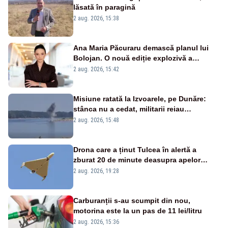
lăsată în paragină
2 aug. 2026, 15:38
Ana Maria Păcuraru demască planul lui
Bolojan. O nouă ediție explozivă a
emisiunii „Miza Zilei” la Realitatea PLUS
2 aug. 2026, 15:42
Misiune ratată la Izvoarele, pe Dunăre:
stânca nu a cedat, militarii reiau
detonările luni – VIDEO
2 aug. 2026, 15:48
Drona care a ținut Tulcea în alertă a
zburat 20 de minute deasupra apelor
României. Au fost ridicate două F-16
2 aug. 2026, 19:28
Carburanții s-au scumpit din nou,
motorina este la un pas de 11 lei/litru
2 aug. 2026, 15:36