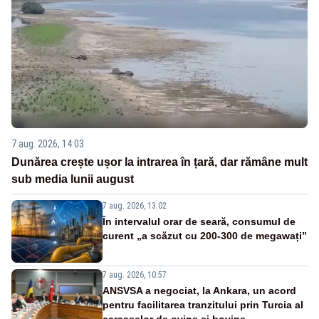
7 aug. 2026, 14:03
Dunărea crește ușor la intrarea în țară, dar rămâne mult
sub media lunii august
7 aug. 2026, 13:02
În intervalul orar de seară, consumul de
curent „a scăzut cu 200-300 de megawați”
7 aug. 2026, 10:57
ANSVSA a negociat, la Ankara, un acord
pentru facilitarea tranzitului prin Turcia al
carcaselor de ovine și bovine