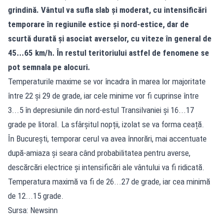
grindină. Vântul va sufla slab și moderat, cu intensificări
temporare în regiunile estice și nord-estice, dar de
scurtă durată și asociat averselor, cu viteze în general de
45...65 km/h. În restul teritoriului astfel de fenomene se
pot semnala pe alocuri.
Temperaturile maxime se vor încadra în marea lor majoritate
între 22 și 29 de grade, iar cele minime vor fi cuprinse între
3...5 în depresiunile din nord-estul Transilvaniei și 16...17
grade pe litoral. La sfârșitul nopții, izolat se va forma ceață.
În București, temporar cerul va avea înnorări, mai accentuate
după-amiaza și seara când probabilitatea pentru averse,
descărcări electrice și intensificări ale vântului va fi ridicată.
Temperatura maximă va fi de 26...27 de grade, iar cea minimă
de 12...15 grade.
Sursa: Newsinn