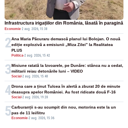
Infrastructura irigațiilor din România, lăsată în paragină
Economie
·
2 aug. 2026, 15:38
2
Ana Maria Păcuraru demască planul lui Bolojan. O nouă
ediție explozivă a emisiunii „Miza Zilei” la Realitatea
PLUS
Politica
-
2 aug. 2026, 15:42
3
Misiune ratată la Izvoarele, pe Dunăre: stânca nu a cedat,
militarii reiau detonările luni – VIDEO
Social
-
2 aug. 2026, 15:48
4
Drona care a ținut Tulcea în alertă a zburat 20 de minute
deasupra apelor României. Au fost ridicate două F-16
Social
-
2 aug. 2026, 19:28
5
Carburanții s-au scumpit din nou, motorina este la un
pas de 11 lei/litru
Economie
-
2 aug. 2026, 15:36