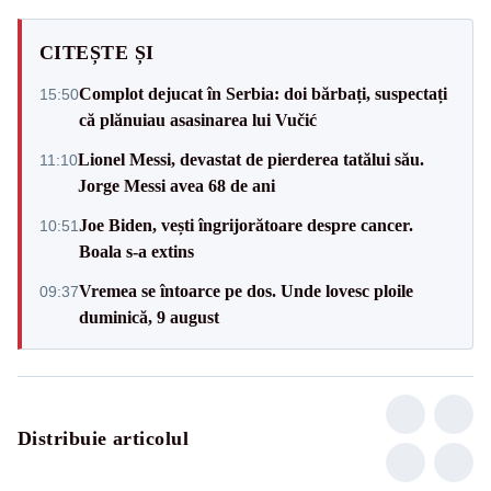
CITEȘTE ȘI
Complot dejucat în Serbia: doi bărbați, suspectați
15:50
că plănuiau asasinarea lui Vučić
Lionel Messi, devastat de pierderea tatălui său.
11:10
Jorge Messi avea 68 de ani
Joe Biden, vești îngrijorătoare despre cancer.
10:51
Boala s-a extins
Vremea se întoarce pe dos. Unde lovesc ploile
09:37
duminică, 9 august
Distribuie articolul