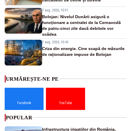
7 aug. 2026, 10:51
Bolojan: Nivelul Dunării asigură o
funcționare a centralei de la Cernavodă
de patru-cinci zile dacă debitele vor
scădea
7 aug. 2026, 10:43
Criza din energie. Cine scapă de măsurile
de raționalizare impuse de Bolojan
URMĂREȘTE-NE PE
Facebook
YouTube
POPULAR
Infrastructura irigațiilor din România,