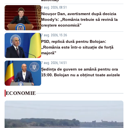
8 aug. 2026, 08:51
Nicușor Dan, avertisment după decizia
Moody’s: „România trebuie să revină la
creștere economică”
7 aug. 2026, 15:26
PSD, replică dură pentru Bolojan:
„România este într-o situație de forță
majoră”
7 aug. 2026, 14:51
Ședința de guvern se amână pentru ora
15:00. Bolojan nu a obținut toate avizele
ECONOMIE