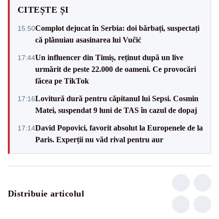
CITEȘTE ȘI
Complot dejucat în Serbia: doi bărbați, suspectați
15:50
că plănuiau asasinarea lui Vučić
Un influencer din Timiș, reținut după un live
17:44
urmărit de peste 22.000 de oameni. Ce provocări
făcea pe TikTok
Lovitură dură pentru căpitanul lui Sepsi. Cosmin
17:16
Matei, suspendat 9 luni de TAS în cazul de dopaj
David Popovici, favorit absolut la Europenele de la
17:14
Paris. Experții nu văd rival pentru aur
Distribuie articolul