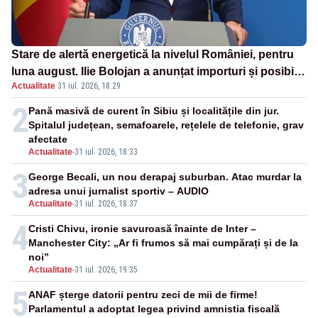
Stare de alertă energetică la nivelul României, pentru
luna august. Ilie Bolojan a anunțat importuri și posibile
Actualitate
·
31 iul. 2026, 18:29
restricții – VIDEO
2
Pană masivă de curent în Sibiu și localitățile din jur.
Spitalul județean, semafoarele, rețelele de telefonie, grav
afectate
Actualitate
-
31 iul. 2026, 18:33
3
George Becali, un nou derapaj suburban. Atac murdar la
adresa unui jurnalist sportiv – AUDIO
Actualitate
-
31 iul. 2026, 18:37
4
Cristi Chivu, ironie savuroasă înainte de Inter –
Manchester City: „Ar fi frumos să mai cumpărați și de la
noi”
Actualitate
-
31 iul. 2026, 19:35
5
ANAF șterge datorii pentru zeci de mii de firme!
Parlamentul a adoptat legea privind amnistia fiscală