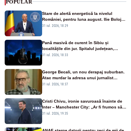
POPULAR
Stare de alertă energetică la nivelul
României, pentru luna august. Ilie Bolojan
a anunțat importuri și posibile restricții –
31 iul. 2026, 18:29
VIDEO
Pană masivă de curent în Sibiu și
localitățile din jur. Spitalul județean,
semafoarele, rețelele de telefonie, grav
31 iul. 2026, 18:33
afectate
George Becali, un nou derapaj suburban.
Atac murdar la adresa unui jurnalist
sportiv – AUDIO
31 iul. 2026, 18:37
Cristi Chivu, ironie savuroasă înainte de
Inter – Manchester City: „Ar fi frumos să
mai cumpărați și de la noi”
31 iul. 2026, 19:35
ANAF șterge datorii pentru zeci de mii de