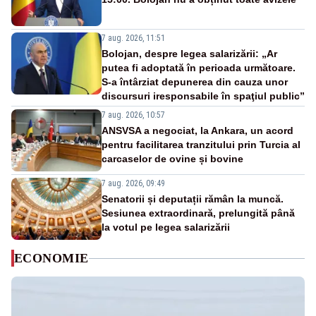
7 aug. 2026, 11:51
Bolojan, despre legea salarizării: „Ar
putea fi adoptată în perioada următoare.
S-a întârziat depunerea din cauza unor
discursuri iresponsabile în spaţiul public”
7 aug. 2026, 10:57
ANSVSA a negociat, la Ankara, un acord
pentru facilitarea tranzitului prin Turcia al
carcaselor de ovine și bovine
7 aug. 2026, 09:49
Senatorii și deputații rămân la muncă.
Sesiunea extraordinară, prelungită până
la votul pe legea salarizării
ECONOMIE