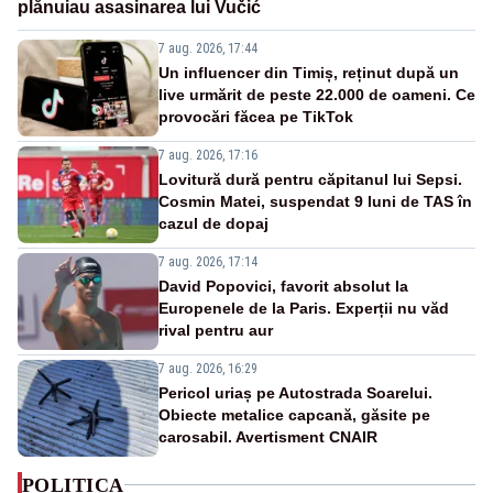
plănuiau asasinarea lui Vučić
7 aug. 2026, 17:44
Un influencer din Timiș, reținut după un
live urmărit de peste 22.000 de oameni. Ce
provocări făcea pe TikTok
7 aug. 2026, 17:16
Lovitură dură pentru căpitanul lui Sepsi.
Cosmin Matei, suspendat 9 luni de TAS în
cazul de dopaj
7 aug. 2026, 17:14
David Popovici, favorit absolut la
Europenele de la Paris. Experții nu văd
rival pentru aur
7 aug. 2026, 16:29
Pericol uriaș pe Autostrada Soarelui.
Obiecte metalice capcană, găsite pe
carosabil. Avertisment CNAIR
POLITICA