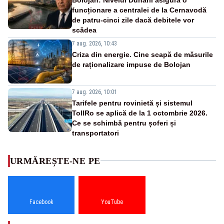
funcționare a centralei de la Cernavodă
de patru-cinci zile dacă debitele vor
scădea
7 aug. 2026, 10:43
Criza din energie. Cine scapă de măsurile
de raționalizare impuse de Bolojan
7 aug. 2026, 10:01
Tarifele pentru rovinietă și sistemul
TollRo se aplică de la 1 octombrie 2026.
Ce se schimbă pentru șoferi și
transportatori
URMĂREȘTE-NE PE
Facebook
YouTube