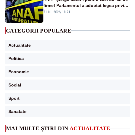
firme! Parlamentul a adoptat legea privind
amnistia fiscală
31 iul. 2026, 18:21
CATEGORII POPULARE
Actualitate
Politica
Economie
Social
Sport
Sanatate
MAI MULTE ȘTIRI DIN
ACTUALITATE