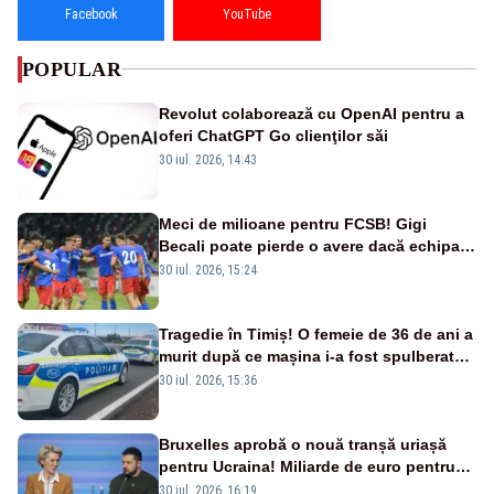
Facebook
YouTube
POPULAR
Revolut colaborează cu OpenAI pentru a
oferi ChatGPT Go clienţilor săi
30 iul. 2026, 14:43
Meci de milioane pentru FCSB! Gigi
Becali poate pierde o avere dacă echipa
este eliminată de FK Auda
30 iul. 2026, 15:24
Tragedie în Timiș! O femeie de 36 de ani a
murit după ce mașina i-a fost spulberată
de tren
30 iul. 2026, 15:36
Bruxelles aprobă o nouă tranșă uriașă
pentru Ucraina! Miliarde de euro pentru
armament și apărare
30 iul. 2026, 16:19