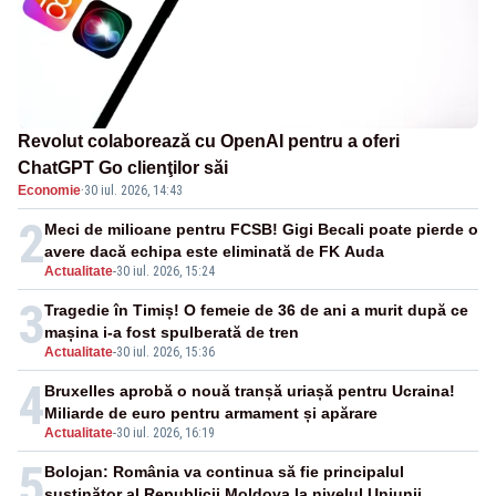
Revolut colaborează cu OpenAI pentru a oferi
ChatGPT Go clienţilor săi
Economie
·
30 iul. 2026, 14:43
2
Meci de milioane pentru FCSB! Gigi Becali poate pierde o
avere dacă echipa este eliminată de FK Auda
Actualitate
-
30 iul. 2026, 15:24
3
Tragedie în Timiș! O femeie de 36 de ani a murit după ce
mașina i-a fost spulberată de tren
Actualitate
-
30 iul. 2026, 15:36
4
Bruxelles aprobă o nouă tranșă uriașă pentru Ucraina!
Miliarde de euro pentru armament și apărare
Actualitate
-
30 iul. 2026, 16:19
5
Bolojan: România va continua să fie principalul
susţinător al Republicii Moldova la nivelul Uniunii