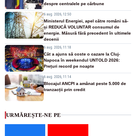
despre centralele pe cărbune
6 aug. 2026, 12:50
Ministerul Energiei, apel către români să-
și REDUCĂ VOLUNTAR consumul de
energie. Măsură fără precedent în ultimele
decenii
6 aug. 2026, 11:18
Cât a ajuns să coste o cazare la Cluj-
Napoca în weekendul UNTOLD 2026:
Prețuri record pe noapte
6 aug. 2026, 11:14
Blocajul ANCPI a amânat peste 5.000 de
tranzacții prin credit
URMĂREȘTE-NE PE