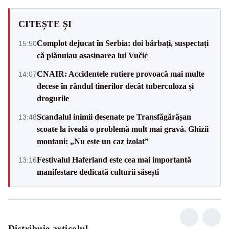
CITEȘTE ȘI
Complot dejucat în Serbia: doi bărbați, suspectați
15:50
că plănuiau asasinarea lui Vučić
CNAIR: Accidentele rutiere provoacă mai multe
14:07
decese în rândul tinerilor decât tuberculoza și
drogurile
Scandalul inimii desenate pe Transfăgărășan
13:48
scoate la iveală o problemă mult mai gravă. Ghizii
montani: „Nu este un caz izolat”
Festivalul Haferland este cea mai importantă
13:16
manifestare dedicată culturii săsești
Distribuie articolul