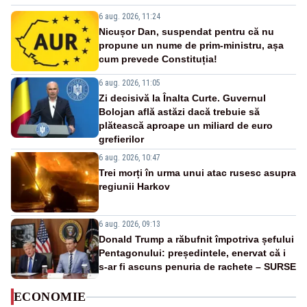
6 aug. 2026, 11:24
Nicușor Dan, suspendat pentru că nu
propune un nume de prim-ministru, așa
cum prevede Constituția!
6 aug. 2026, 11:05
Zi decisivă la Înalta Curte. Guvernul
Bolojan află astăzi dacă trebuie să
plătească aproape un miliard de euro
grefierilor
6 aug. 2026, 10:47
Trei morți în urma unui atac rusesc asupra
regiunii Harkov
6 aug. 2026, 09:13
Donald Trump a răbufnit împotriva șefului
Pentagonului: președintele, enervat că i
s-ar fi ascuns penuria de rachete – SURSE
ECONOMIE