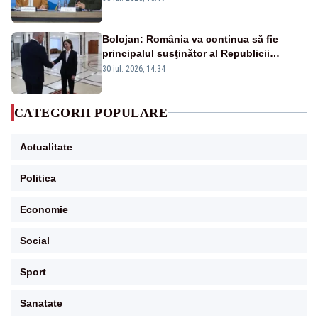
Bolojan: România va continua să fie
principalul susţinător al Republicii
Moldova la nivelul Uniunii Europene
30 iul. 2026, 14:34
CATEGORII POPULARE
Actualitate
Politica
Economie
Social
Sport
Sanatate