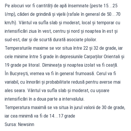
Pe alocuri vor fi cantități de apă însemnate (peste 15...25
l/mp), căderi de grindină și vijelii (rafale în general de 50...70
km/h). Vântul va sufla slab și moderat, local și temporar cu
intensificări ziua în vest, centru și nord și noaptea în est și
sud-est, dar și de scurtă durată asociate ploilor.
Temperaturile maxime se vor situa între 22 și 32 de grade, iar
cele minime între 5 grade în depresiunile Carpaților Orientali și
19 grade pe litoral. Dimineața și noaptea izolat va fi ceață.
În Bucyrești, vremea va fi în general frumoasă. Cerul va fi
variabil, cu înnorări și probabilitate redusă pentru averse mai
ales seara. Vântul va sufla slab și moderat, cu ușoare
intensificări în a doua parte a intervalului.
Temperatura maximă se va situa în jurul valorii de 30 de grade,
iar cea minimă va fi de 14...17 grade
Sursa: Newsinn