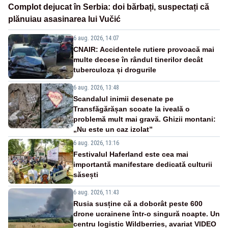
Complot dejucat în Serbia: doi bărbați, suspectați că
plănuiau asasinarea lui Vučić
6 aug. 2026, 14:07
CNAIR: Accidentele rutiere provoacă mai
multe decese în rândul tinerilor decât
tuberculoza și drogurile
6 aug. 2026, 13:48
Scandalul inimii desenate pe
Transfăgărășan scoate la iveală o
problemă mult mai gravă. Ghizii montani:
„Nu este un caz izolat”
6 aug. 2026, 13:16
Festivalul Haferland este cea mai
importantă manifestare dedicată culturii
săsești
6 aug. 2026, 11:43
Rusia susține că a doborât peste 600
drone ucrainene într-o singură noapte. Un
centru logistic Wildberries, avariat VIDEO