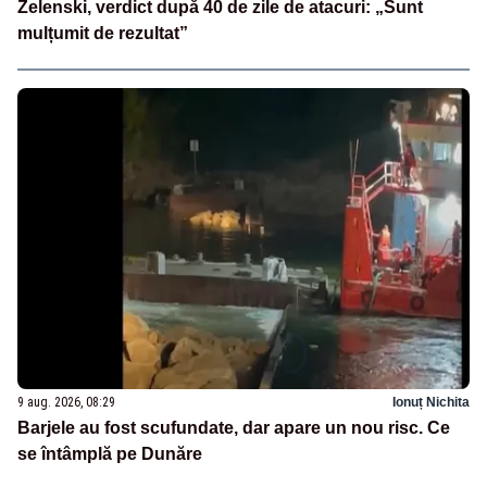
Zelenski, verdict după 40 de zile de atacuri: „Sunt
mulțumit de rezultat”
9 aug. 2026, 08:29
Ionuț Nichita
Barjele au fost scufundate, dar apare un nou risc. Ce
se întâmplă pe Dunăre