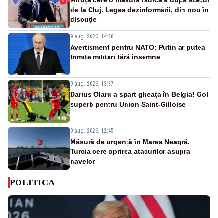
de la Cluj. Legea dezinformării, din nou în
discuție
9 aug. 2026, 14:38
Avertisment pentru NATO: Putin ar putea
trimite militari fără însemne
9 aug. 2026, 13:37
Darius Olaru a spart gheața în Belgia! Gol
superb pentru Union Saint-Gilloise
9 aug. 2026, 12:45
Măsură de urgență în Marea Neagră.
Turcia cere oprirea atacurilor asupra
navelor
POLITICA