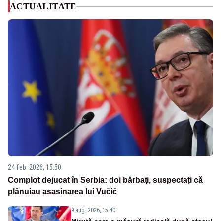
ACTUALITATE
24 feb. 2026, 15:50
Complot dejucat în Serbia: doi bărbați, suspectați că
plănuiau asasinarea lui Vučić
9 aug. 2026, 15:40
Miruță cere o măsură radicală după atacul