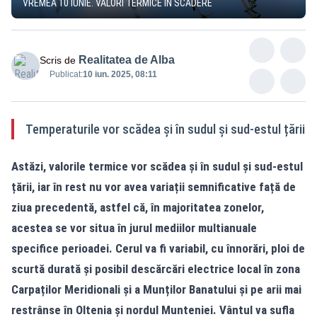
VREMEA 10 IUNIE. VALORI TERMICE ÎN SCĂDERE
Realitatea de Alba
Scris de
Publicat:
10 iun. 2025, 08:11
Temperaturile vor scădea și în sudul și sud-estul țării
Astăzi, valorile termice vor scădea și în sudul și sud-estul
țării, iar în rest nu vor avea variații semnificative față de
ziua precedentă, astfel că, în majoritatea zonelor,
acestea se vor situa în jurul mediilor multianuale
specifice perioadei. Cerul va fi variabil, cu înnorări, ploi de
scurtă durată și posibil descărcări electrice local în zona
Carpaților Meridionali și a Munților Banatului și pe arii mai
restrânse în Oltenia și nordul Munteniei. Vântul va sufla