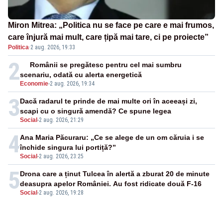
Miron Mitrea: „Politica nu se face pe care e mai frumos,
care înjură mai mult, care țipă mai tare, ci pe proiecte”
Politica
·
2 aug. 2026, 19:33
2
Românii se pregătesc pentru cel mai sumbru
scenariu, odată cu alerta energetică
Economie
-
2 aug. 2026, 19:34
3
Dacă radarul te prinde de mai multe ori în aceeași zi,
scapi cu o singură amendă? Ce spune legea
Social
-
2 aug. 2026, 21:29
4
Ana Maria Păcuraru: „Ce se alege de un om căruia i se
închide singura lui portiță?”
Social
-
2 aug. 2026, 23:25
5
Drona care a ținut Tulcea în alertă a zburat 20 de minute
deasupra apelor României. Au fost ridicate două F-16
Social
-
2 aug. 2026, 19:28