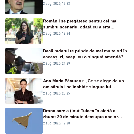
țipă mai tare, ci pe proiecte”
2 aug. 2026, 19:33
Românii se pregătesc pentru cel mai
sumbru scenariu, odată cu alerta
energetică
2 aug. 2026, 19:34
Dacă radarul te prinde de mai multe ori în
aceeași zi, scapi cu o singură amendă?
Ce spune legea
2 aug. 2026, 21:29
Ana Maria Păcuraru: „Ce se alege de un
om căruia i se închide singura lui
portiță?”
2 aug. 2026, 23:25
Drona care a ținut Tulcea în alertă a
zburat 20 de minute deasupra apelor
României. Au fost ridicate două F-16
2 aug. 2026, 19:28