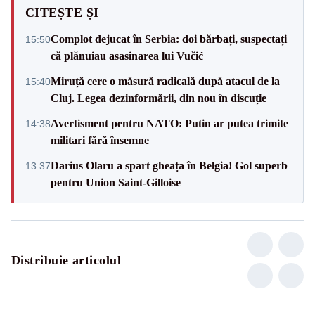
CITEȘTE ȘI
Complot dejucat în Serbia: doi bărbați, suspectați
15:50
că plănuiau asasinarea lui Vučić
Miruță cere o măsură radicală după atacul de la
15:40
Cluj. Legea dezinformării, din nou în discuție
Avertisment pentru NATO: Putin ar putea trimite
14:38
militari fără însemne
Darius Olaru a spart gheața în Belgia! Gol superb
13:37
pentru Union Saint-Gilloise
Distribuie articolul