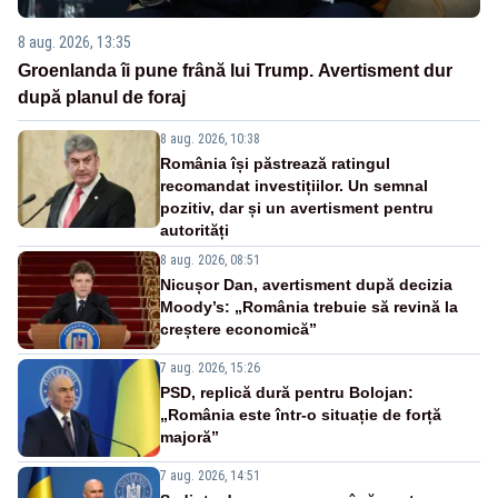
8 aug. 2026, 13:35
Groenlanda îi pune frână lui Trump. Avertisment dur
după planul de foraj
8 aug. 2026, 10:38
România își păstrează ratingul
recomandat investițiilor. Un semnal
pozitiv, dar și un avertisment pentru
autorități
8 aug. 2026, 08:51
Nicușor Dan, avertisment după decizia
Moody’s: „România trebuie să revină la
creștere economică”
7 aug. 2026, 15:26
PSD, replică dură pentru Bolojan:
„România este într-o situație de forță
majoră”
7 aug. 2026, 14:51