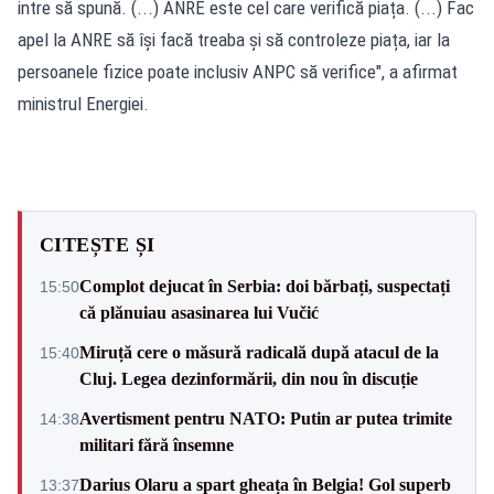
intre să spună. (...) ANRE este cel care verifică piața. (...) Fac
apel la ANRE să își facă treaba și să controleze piața, iar la
persoanele fizice poate inclusiv ANPC să verifice", a afirmat
ministrul Energiei.
CITEȘTE ȘI
Complot dejucat în Serbia: doi bărbați, suspectați
15:50
că plănuiau asasinarea lui Vučić
Miruță cere o măsură radicală după atacul de la
15:40
Cluj. Legea dezinformării, din nou în discuție
Avertisment pentru NATO: Putin ar putea trimite
14:38
militari fără însemne
Darius Olaru a spart gheața în Belgia! Gol superb
13:37