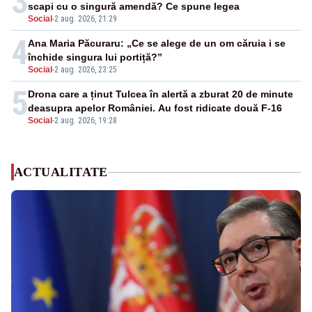
3
scapi cu o singură amendă? Ce spune legea
Social
-
2 aug. 2026, 21:29
4
Ana Maria Păcuraru: „Ce se alege de un om căruia i se
închide singura lui portiță?”
Social
-
2 aug. 2026, 23:25
5
Drona care a ținut Tulcea în alertă a zburat 20 de minute
deasupra apelor României. Au fost ridicate două F-16
Social
-
2 aug. 2026, 19:28
ACTUALITATE