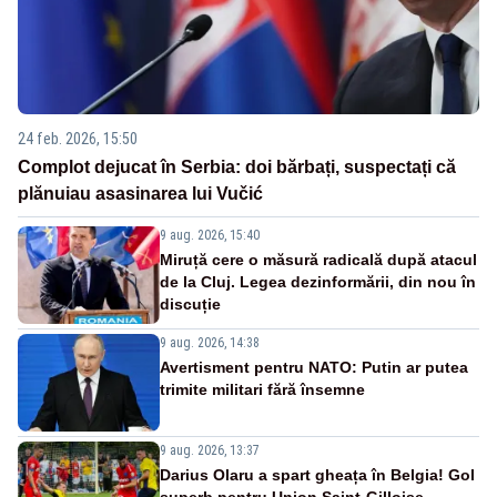
24 feb. 2026, 15:50
Complot dejucat în Serbia: doi bărbați, suspectați că
plănuiau asasinarea lui Vučić
9 aug. 2026, 15:40
Miruță cere o măsură radicală după atacul
de la Cluj. Legea dezinformării, din nou în
discuție
9 aug. 2026, 14:38
Avertisment pentru NATO: Putin ar putea
trimite militari fără însemne
9 aug. 2026, 13:37
Darius Olaru a spart gheața în Belgia! Gol
superb pentru Union Saint-Gilloise