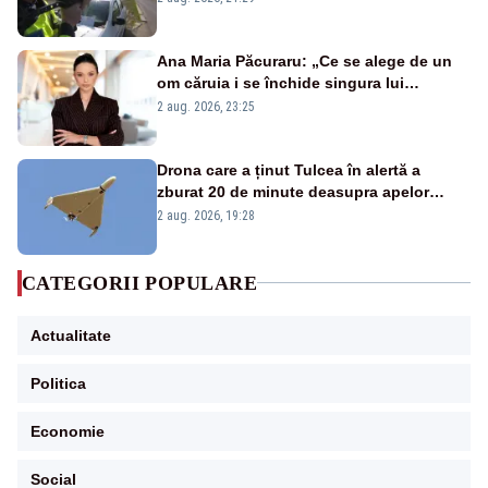
Ana Maria Păcuraru: „Ce se alege de un
om căruia i se închide singura lui
portiță?”
2 aug. 2026, 23:25
Drona care a ținut Tulcea în alertă a
zburat 20 de minute deasupra apelor
României. Au fost ridicate două F-16
2 aug. 2026, 19:28
CATEGORII POPULARE
Actualitate
Politica
Economie
Social