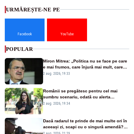
URMĂREȘTE-NE PE
Facebook
YouTube
POPULAR
Miron Mitrea: „Politica nu se face pe care
e mai frumos, care înjură mai mult, care
țipă mai tare, ci pe proiecte”
2 aug. 2026, 19:33
Românii se pregătesc pentru cel mai
sumbru scenariu, odată cu alerta
energetică
2 aug. 2026, 19:34
Dacă radarul te prinde de mai multe ori în
aceeași zi, scapi cu o singură amendă?
Ce spune legea
2 aug. 2026, 21:29