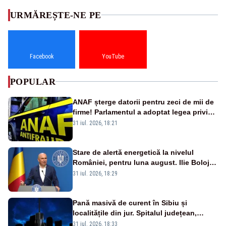
URMĂREȘTE-NE PE
Facebook
YouTube
POPULAR
ANAF șterge datorii pentru zeci de mii de
firme! Parlamentul a adoptat legea privind
amnistia fiscală
31 iul. 2026, 18:21
Stare de alertă energetică la nivelul
României, pentru luna august. Ilie Bolojan
a anunțat importuri și posibile restricții –
31 iul. 2026, 18:29
VIDEO
Pană masivă de curent în Sibiu și
localitățile din jur. Spitalul județean,
semafoarele, rețelele de telefonie, grav
31 iul. 2026, 18:33