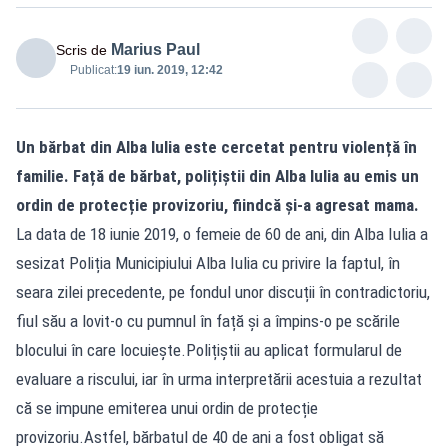
Marius Paul
Scris de
Publicat:
19 iun. 2019, 12:42
Un bărbat din Alba Iulia este cercetat pentru violență în
familie. Față de bărbat, polițiștii din Alba Iulia au emis un
ordin de protecție provizoriu, fiindcă și-a agresat mama.
La data de 18 iunie 2019, o femeie de 60 de ani, din Alba Iulia a
sesizat Poliția Municipiului Alba Iulia cu privire la faptul, în
seara zilei precedente, pe fondul unor discuții în contradictoriu,
fiul său a lovit-o cu pumnul în față și a împins-o pe scările
blocului în care locuiește.Polițiștii au aplicat formularul de
evaluare a riscului, iar în urma interpretării acestuia a rezultat
că se impune emiterea unui ordin de protecție
provizoriu.Astfel, bărbatul de 40 de ani a fost obligat să