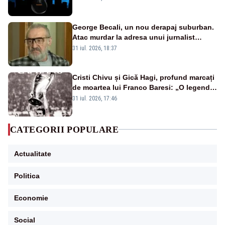
afectate
George Becali, un nou derapaj suburban.
Atac murdar la adresa unui jurnalist
sportiv – AUDIO
31 iul. 2026, 18:37
Cristi Chivu și Gică Hagi, profund marcați
de moartea lui Franco Baresi: „O legendă
a fotbalului mondial”
31 iul. 2026, 17:46
CATEGORII POPULARE
Actualitate
Politica
Economie
Social