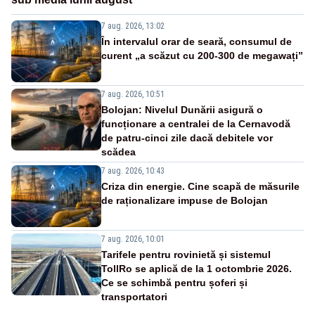
7 aug. 2026, 13:02
În intervalul orar de seară, consumul de
curent „a scăzut cu 200-300 de megawați”
7 aug. 2026, 10:51
Bolojan: Nivelul Dunării asigură o
funcționare a centralei de la Cernavodă
de patru-cinci zile dacă debitele vor
scădea
7 aug. 2026, 10:43
Criza din energie. Cine scapă de măsurile
de raționalizare impuse de Bolojan
7 aug. 2026, 10:01
Tarifele pentru rovinietă și sistemul
TollRo se aplică de la 1 octombrie 2026.
Ce se schimbă pentru șoferi și
transportatori