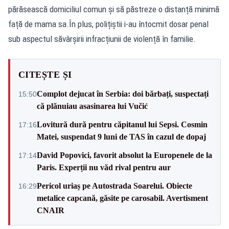
părăsească domiciliul comun și să păstreze o distanță minimă
față de mama sa.În plus, polițiștii i-au întocmit dosar penal
sub aspectul săvârșirii infracțiunii de violență în familie.
CITEȘTE ȘI
Complot dejucat în Serbia: doi bărbați, suspectați
15:50
că plănuiau asasinarea lui Vučić
Lovitură dură pentru căpitanul lui Sepsi. Cosmin
17:16
Matei, suspendat 9 luni de TAS în cazul de dopaj
David Popovici, favorit absolut la Europenele de la
17:14
Paris. Experții nu văd rival pentru aur
Pericol uriaș pe Autostrada Soarelui. Obiecte
16:29
metalice capcană, găsite pe carosabil. Avertisment
CNAIR