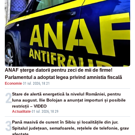
ANAF șterge datorii pentru zeci de mii de firme!
Parlamentul a adoptat legea privind amnistia fiscală
Economie
·
31 iul. 2026, 18:21
2
Stare de alertă energetică la nivelul României, pentru
luna august. Ilie Bolojan a anunțat importuri și posibile
restricții – VIDEO
Actualitate
-
31 iul. 2026, 18:29
3
Pană masivă de curent în Sibiu și localitățile din jur.
Spitalul județean, semafoarele, rețelele de telefonie, grav
afectate