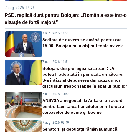
7 aug. 2026, 15:26
PSD, replică dură pentru Bolojan: „România este într-o
situație de forță majoră”
7 aug. 2026, 14:51
Ședința de guvern se amână pentru ora
15:00. Bolojan nu a obținut toate avizele
7 aug. 2026, 11:51
Bolojan, despre legea salarizării: „Ar
putea fi adoptată în perioada următoare.
S-a întârziat depunerea din cauza unor
discursuri iresponsabile în spaţiul public”
7 aug. 2026, 10:57
ANSVSA a negociat, la Ankara, un acord
pentru facilitarea tranzitului prin Turcia al
carcaselor de ovine și bovine
7 aug. 2026, 09:49
Senatorii și deputații rămân la muncă.