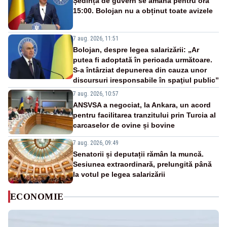
Ședința de guvern se amână pentru ora
15:00. Bolojan nu a obținut toate avizele
7 aug. 2026, 11:51
Bolojan, despre legea salarizării: „Ar
putea fi adoptată în perioada următoare.
S-a întârziat depunerea din cauza unor
discursuri iresponsabile în spaţiul public”
7 aug. 2026, 10:57
ANSVSA a negociat, la Ankara, un acord
pentru facilitarea tranzitului prin Turcia al
carcaselor de ovine și bovine
7 aug. 2026, 09:49
Senatorii și deputații rămân la muncă.
Sesiunea extraordinară, prelungită până
la votul pe legea salarizării
ECONOMIE