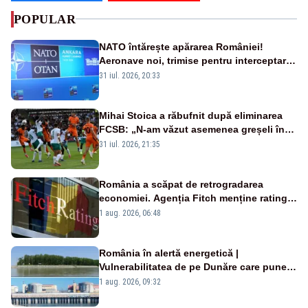
POPULAR
NATO întărește apărarea României!
Aeronave noi, trimise pentru interceptarea
și distrugerea dronelor
31 iul. 2026, 20:33
Mihai Stoica a răbufnit după eliminarea
FCSB: „N-am văzut asemenea greșeli în
190 de meciuri europene”
31 iul. 2026, 21:35
România a scăpat de retrogradarea
economiei. Agenția Fitch menține ratingul
„BBB-” cu perspectivă negativă
1 aug. 2026, 06:48
România în alertă energetică |
Vulnerabilitatea de pe Dunăre care pune
în pericol Centrala Cernavodă era
1 aug. 2026, 09:32
cunoscută de pe vremea lui Ceaușescu