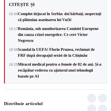
CITEȘTE ȘI
Complot dejucat în Serbia: doi bărbați, suspectați
15:50
că plănuiau asasinarea lui Vučić
România, sub monitorizarea Comisiei Europene
19:17
din cauza crizei energetice. Ce cere Victor
Negrescu
Scandal la UEFA! Florin Prunea, reclamat de
18:56
FRF după derapajul sexist de la Chișinău
Miracol medical pentru o femeie de 82 de ani. Și-a
18:25
recăpătat vederea cu ajutorul unei tehnologii
bazate pe AI
Distribuie articolul