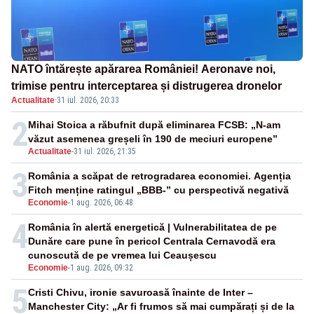
NATO întărește apărarea României! Aeronave noi,
trimise pentru interceptarea și distrugerea dronelor
Actualitate
·
31 iul. 2026, 20:33
2
Mihai Stoica a răbufnit după eliminarea FCSB: „N-am
văzut asemenea greșeli în 190 de meciuri europene”
Actualitate
-
31 iul. 2026, 21:35
3
România a scăpat de retrogradarea economiei. Agenția
Fitch menține ratingul „BBB-” cu perspectivă negativă
Economie
-
1 aug. 2026, 06:48
4
România în alertă energetică | Vulnerabilitatea de pe
Dunăre care pune în pericol Centrala Cernavodă era
cunoscută de pe vremea lui Ceaușescu
Economie
-
1 aug. 2026, 09:32
5
Cristi Chivu, ironie savuroasă înainte de Inter –
Manchester City: „Ar fi frumos să mai cumpărați și de la