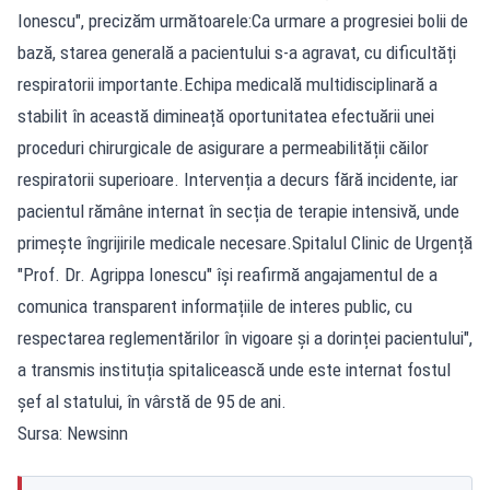
Ionescu", precizăm următoarele:Ca urmare a progresiei bolii de
bază, starea generală a pacientului s-a agravat, cu dificultăți
respiratorii importante.Echipa medicală multidisciplinară a
stabilit în această dimineață oportunitatea efectuării unei
proceduri chirurgicale de asigurare a permeabilității căilor
respiratorii superioare. Intervenția a decurs fără incidente, iar
pacientul rămâne internat în secția de terapie intensivă, unde
primește îngrijirile medicale necesare.Spitalul Clinic de Urgență
"Prof. Dr. Agrippa Ionescu" își reafirmă angajamentul de a
comunica transparent informațiile de interes public, cu
respectarea reglementărilor în vigoare și a dorinței pacientului",
a transmis instituția spitalicească unde este internat fostul
șef al statului, în vârstă de 95 de ani.
Sursa: Newsinn