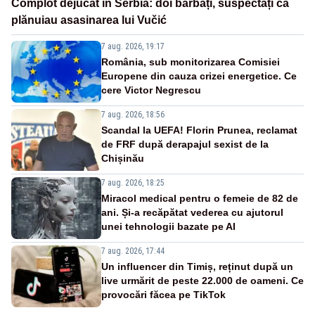
Complot dejucat în Serbia: doi bărbați, suspectați că
plănuiau asasinarea lui Vučić
7 aug. 2026, 19:17
România, sub monitorizarea Comisiei
Europene din cauza crizei energetice. Ce
cere Victor Negrescu
7 aug. 2026, 18:56
Scandal la UEFA! Florin Prunea, reclamat
de FRF după derapajul sexist de la
Chișinău
7 aug. 2026, 18:25
Miracol medical pentru o femeie de 82 de
ani. Și-a recăpătat vederea cu ajutorul
unei tehnologii bazate pe AI
7 aug. 2026, 17:44
Un influencer din Timiș, reținut după un
live urmărit de peste 22.000 de oameni. Ce
provocări făcea pe TikTok