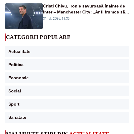
Cristi Chivu, ironie savuroasă înainte de
Inter – Manchester City: „Ar fi frumos să
mai cumpărați și de la noi”
31 iul. 2026, 19:35
CATEGORII POPULARE
Actualitate
Politica
Economie
Social
Sport
Sanatate
MAI MULTE ȘTIRI DIN
ACTUALITATE