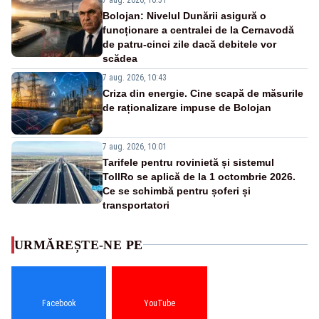
Bolojan: Nivelul Dunării asigură o
funcționare a centralei de la Cernavodă
de patru-cinci zile dacă debitele vor
scădea
7 aug. 2026, 10:43
Criza din energie. Cine scapă de măsurile
de raționalizare impuse de Bolojan
7 aug. 2026, 10:01
Tarifele pentru rovinietă și sistemul
TollRo se aplică de la 1 octombrie 2026.
Ce se schimbă pentru șoferi și
transportatori
URMĂREȘTE-NE PE
Facebook
YouTube