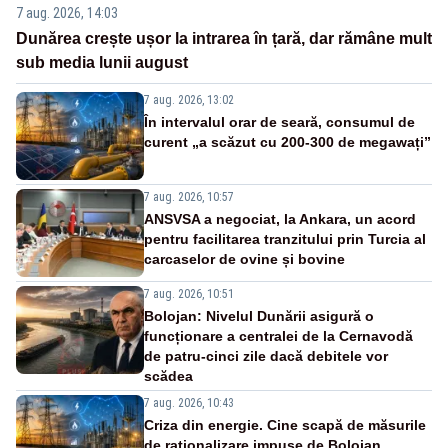
7 aug. 2026, 14:03
Dunărea crește ușor la intrarea în țară, dar rămâne mult
sub media lunii august
7 aug. 2026, 13:02
În intervalul orar de seară, consumul de
curent „a scăzut cu 200-300 de megawați”
7 aug. 2026, 10:57
ANSVSA a negociat, la Ankara, un acord
pentru facilitarea tranzitului prin Turcia al
carcaselor de ovine și bovine
7 aug. 2026, 10:51
Bolojan: Nivelul Dunării asigură o
funcționare a centralei de la Cernavodă
de patru-cinci zile dacă debitele vor
scădea
7 aug. 2026, 10:43
Criza din energie. Cine scapă de măsurile
de raționalizare impuse de Bolojan