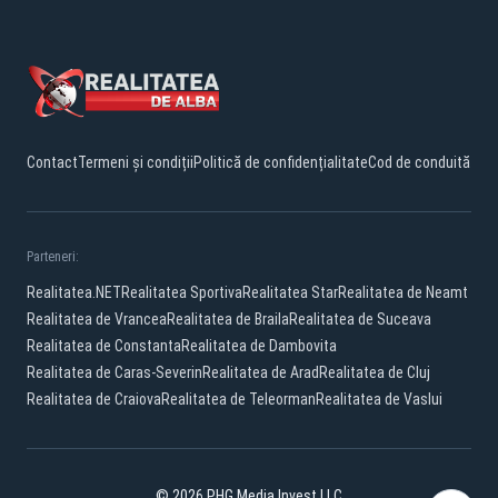
Contact
Termeni și condiții
Politică de confidențialitate
Cod de conduită
Parteneri:
Realitatea.NET
Realitatea Sportiva
Realitatea Star
Realitatea de Neamt
Realitatea de Vrancea
Realitatea de Braila
Realitatea de Suceava
Realitatea de Constanta
Realitatea de Dambovita
Realitatea de Caras-Severin
Realitatea de Arad
Realitatea de Cluj
Realitatea de Craiova
Realitatea de Teleorman
Realitatea de Vaslui
© 2026 PHG Media Invest LLC