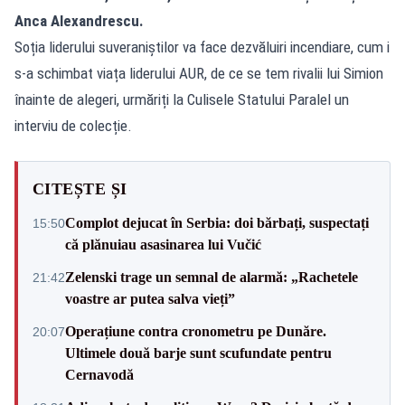
Anca Alexandrescu.
Soția liderului suveraniștilor va face dezvăluiri incendiare, cum i
s-a schimbat viața liderului AUR, de ce se tem rivalii lui Simion
înainte de alegeri, urmăriți la Culisele Statului Paralel un
interviu de colecție.
CITEȘTE ȘI
Complot dejucat în Serbia: doi bărbați, suspectați
15:50
că plănuiau asasinarea lui Vučić
Zelenski trage un semnal de alarmă: „Rachetele
21:42
voastre ar putea salva vieți”
Operațiune contra cronometru pe Dunăre.
20:07
Ultimele două barje sunt scufundate pentru
Cernavodă