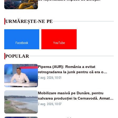
URMĂREȘTE-NE PE
Facebook
YouTube
POPULAR
Piperea (AUR): România a evitat
retrogradarea la junk pentru că era o
catastrofă pentru bănci și fondurile de
2 aug. 2026, 10:01
pensii
Mobilizare masivă pe Dunăre, pentru
salvarea producției la Cernavodă. Armata
va detona o stâncă și va devia apa
2 aug. 2026, 10:07
fluviului - IMAGINI AERIENE