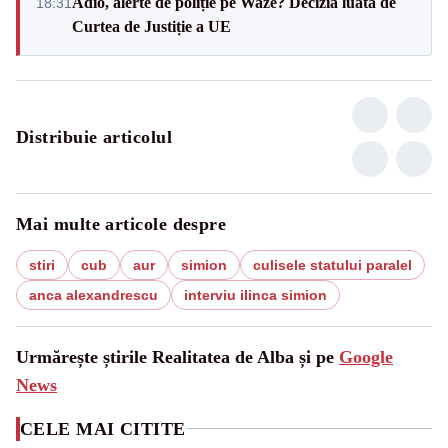
Adio, alerte de poliție pe Waze? Decizia luată de
18:31
Curtea de Justiție a UE
Distribuie articolul
Mai multe articole despre
stiri
cub
aur
simion
culisele statului paralel
anca alexandrescu
interviu ilinca simion
Urmărește știrile Realitatea de Alba și pe
Google
News
CELE MAI CITITE