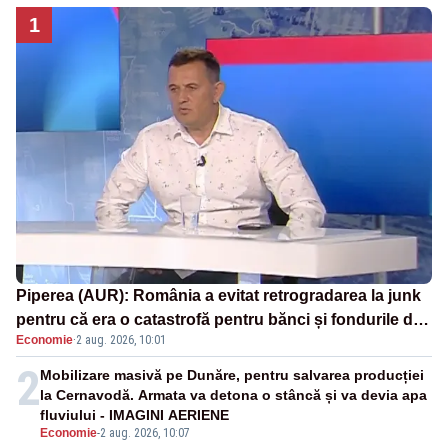
1
Piperea (AUR): România a evitat retrogradarea la junk
pentru că era o catastrofă pentru bănci și fondurile de
Economie
·
2 aug. 2026, 10:01
pensii
2
Mobilizare masivă pe Dunăre, pentru salvarea producției
la Cernavodă. Armata va detona o stâncă și va devia apa
fluviului - IMAGINI AERIENE
Economie
-
2 aug. 2026, 10:07