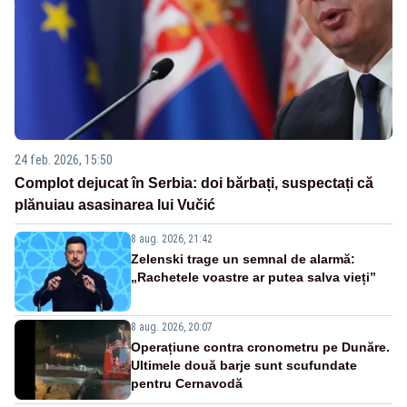
24 feb. 2026, 15:50
Complot dejucat în Serbia: doi bărbați, suspectați că
plănuiau asasinarea lui Vučić
8 aug. 2026, 21:42
Zelenski trage un semnal de alarmă:
„Rachetele voastre ar putea salva vieți”
8 aug. 2026, 20:07
Operațiune contra cronometru pe Dunăre.
Ultimele două barje sunt scufundate
pentru Cernavodă