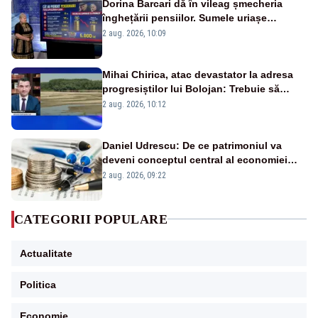
Dorina Barcari dă în vileag șmecheria
înghețării pensiilor. Sumele uriașe
pierdute de fiecare român
2 aug. 2026, 10:09
Mihai Chirica, atac devastator la adresa
progresiștilor lui Bolojan: Trebuie să
protejăm și natura, dar nu șținem omaneii
2 aug. 2026, 10:12
în stare permanentă de alertă
Daniel Udrescu: De ce patrimoniul va
deveni conceptul central al economiei
viitoare?
2 aug. 2026, 09:22
CATEGORII POPULARE
Actualitate
Politica
Economie