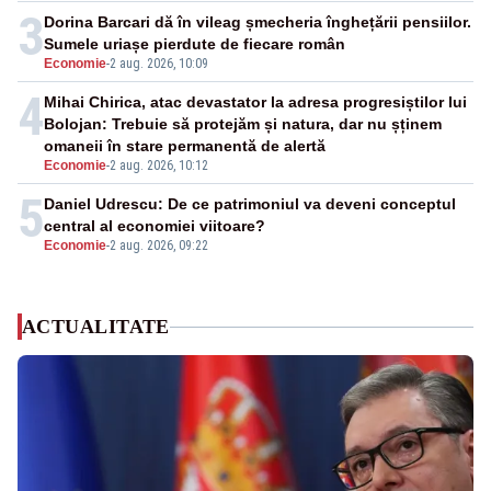
3
Dorina Barcari dă în vileag șmecheria înghețării pensiilor.
Sumele uriașe pierdute de fiecare român
Economie
-
2 aug. 2026, 10:09
4
Mihai Chirica, atac devastator la adresa progresiștilor lui
Bolojan: Trebuie să protejăm și natura, dar nu șținem
omaneii în stare permanentă de alertă
Economie
-
2 aug. 2026, 10:12
5
Daniel Udrescu: De ce patrimoniul va deveni conceptul
central al economiei viitoare?
Economie
-
2 aug. 2026, 09:22
ACTUALITATE