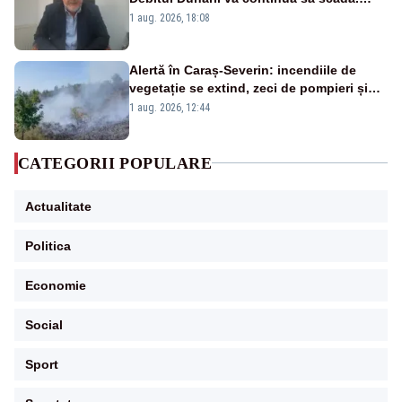
Cernavodă s-ar putea închide în 4 zile
1 aug. 2026, 18:08
Alertă în Caraș-Severin: incendiile de
vegetație se extind, zeci de pompieri și
silvicultori se luptă cu flăcările - VIDEO
1 aug. 2026, 12:44
CATEGORII POPULARE
Actualitate
Politica
Economie
Social
Sport