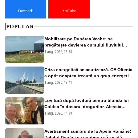
Facebook
YouTube
POPULAR
Mobilizare pe Dunărea Veche: se
pregătește devierea cursului fluviului
către Cernavodă – VIDEO
1 aug. 2026, 13:38
Criza energetică se acutizează. CE Oltenia
a oprit noaptea trecută un grup energetic
de la Rovinari
1 aug. 2026, 13:41
Lovitură după lovitură pentru blonda lui
Coldea în dosarul drogurilor. Alessia
Păcuraru explică decizia magistraților
1 aug. 2026, 14:39
Avertisment sumbru de la Apele Române:
Debitul Dunării va continua să scadă.