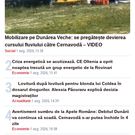
Mobilizare pe Dunărea Veche: se pregătește devierea
cursului fluviului către Cernavodă – VIDEO
Social
·
1 aug. 2026, 13:38
2
Criza energetică se acutizează. CE Oltenia a oprit
noaptea trecută un grup energetic de la Rovinari
Economie
-
1 aug. 2026, 13:41
3
Lovitură după lovitură pentru blonda lui Coldea în
dosarul drogurilor. Alessia Păcuraru explică decizia
magistraților
Actualitate
-
1 aug. 2026, 14:39
4
Avertisment sumbru de la Apele Române: Debitul Dunării
va continua să scadă. Cernavodă s-ar putea închide în 4
zile
Economie
-
1 aug. 2026, 18:08