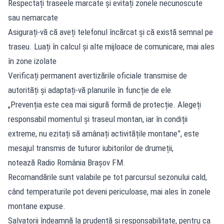
Respectați traseele marcate și evitați zonele necunoscute
sau nemarcate
Asigurați-vă că aveți telefonul încărcat și că există semnal pe
traseu. Luați în calcul și alte mijloace de comunicare, mai ales
în zone izolate
Verificați permanent avertizările oficiale transmise de
autorități și adaptați-vă planurile în funcție de ele
„Prevenția este cea mai sigură formă de protecție. Alegeți
responsabil momentul și traseul montan, iar în condiții
extreme, nu ezitați să amânați activitățile montane”, este
mesajul transmis de tuturor iubitorilor de drumeții,
notează Radio România Brașov FM.
Recomandările sunt valabile pe tot parcursul sezonului cald,
când temperaturile pot deveni periculoase, mai ales în zonele
montane expuse.
Salvatorii îndeamnă la prudență și responsabilitate, pentru ca