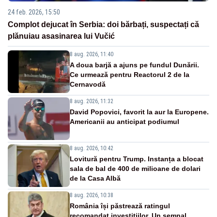
24 feb. 2026, 15:50
Complot dejucat în Serbia: doi bărbați, suspectați că
plănuiau asasinarea lui Vučić
8 aug. 2026, 11:40
A doua barjă a ajuns pe fundul Dunării.
Ce urmează pentru Reactorul 2 de la
Cernavodă
8 aug. 2026, 11:32
David Popovici, favorit la aur la Europene.
Americanii au anticipat podiumul
8 aug. 2026, 10:42
Lovitură pentru Trump. Instanța a blocat
sala de bal de 400 de milioane de dolari
de la Casa Albă
8 aug. 2026, 10:38
România își păstrează ratingul
recomandat investițiilor. Un semnal