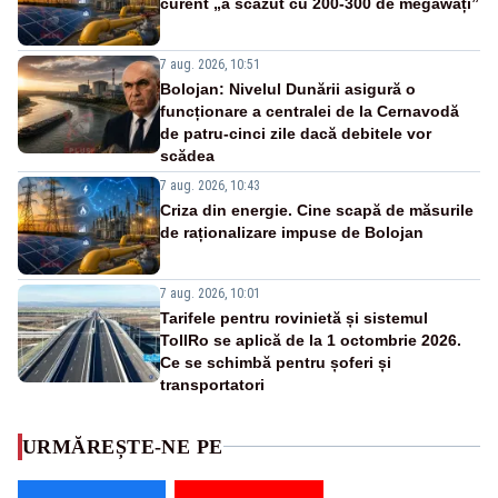
curent „a scăzut cu 200-300 de megawați”
7 aug. 2026, 10:51
Bolojan: Nivelul Dunării asigură o
funcționare a centralei de la Cernavodă
de patru-cinci zile dacă debitele vor
scădea
7 aug. 2026, 10:43
Criza din energie. Cine scapă de măsurile
de raționalizare impuse de Bolojan
7 aug. 2026, 10:01
Tarifele pentru rovinietă și sistemul
TollRo se aplică de la 1 octombrie 2026.
Ce se schimbă pentru șoferi și
transportatori
URMĂREȘTE-NE PE