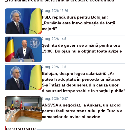
7 aug. 2026, 15:26
PSD, replică dură pentru Bolojan:
„România este într-o situație de forță
majoră”
7 aug. 2026, 14:51
Ședința de guvern se amână pentru ora
15:00. Bolojan nu a obținut toate avizele
7 aug. 2026, 11:51
Bolojan, despre legea salarizării: „Ar
putea fi adoptată în perioada următoare.
S-a întârziat depunerea din cauza unor
discursuri iresponsabile în spaţiul public”
7 aug. 2026, 10:57
ANSVSA a negociat, la Ankara, un acord
pentru facilitarea tranzitului prin Turcia al
carcaselor de ovine și bovine
ECONOMIE