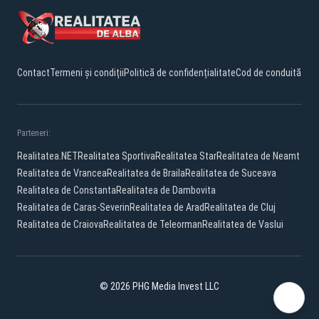
Contact
Termeni și condiții
Politică de confidențialitate
Cod de conduită
Parteneri:
Realitatea.NET
Realitatea Sportiva
Realitatea Star
Realitatea de Neamt
Realitatea de Vrancea
Realitatea de Braila
Realitatea de Suceava
Realitatea de Constanta
Realitatea de Dambovita
Realitatea de Caras-Severin
Realitatea de Arad
Realitatea de Cluj
Realitatea de Craiova
Realitatea de Teleorman
Realitatea de Vaslui
© 2026 PHG Media Invest LLC
Facebook
YouTube