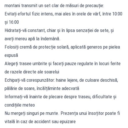
montani transmit un set clar de măsuri de precauție:
Evitați efortul fizic intens, mai ales în orele de vârf, între 10:00
și 16:00
Hidratați-vă constant, chiar și în lipsa senzației de sete, și
aveți mereu apă la îndemână.
Folosiți cremă de protecție solară, aplicată generos pe pielea
expusă
Alegeți trasee umbrite și faceți pauze regulate în locuri ferite
de razele directe ale soarelui
Echipați-vă corespunzător: haine lejere, de culoare deschisă,
pălărie de soare, încălțăminte adecvată
Informați-vă înainte de plecare despre traseu, dificultate și
condițiile meteo
Nu mergeți singuri pe munte. Prezența unui însoțitor poate fi
vitală în caz de accident sau epuizare