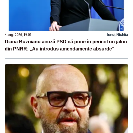
4 aug. 2026, 19:07
Ionuț Nichita
Diana Buzoianu acuză PSD că pune în pericol un jalon
din PNRR: „Au introdus amendamente absurde”