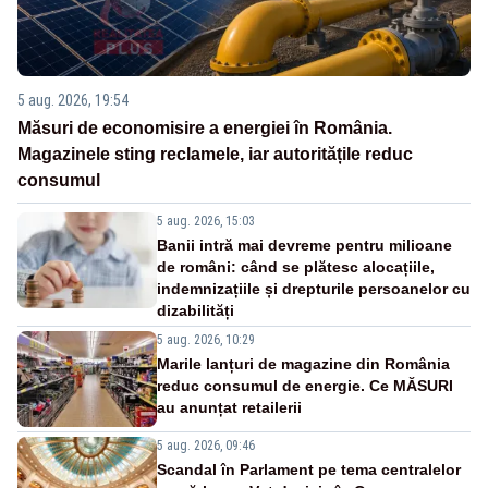
5 aug. 2026, 19:54
Măsuri de economisire a energiei în România.
Magazinele sting reclamele, iar autoritățile reduc
consumul
5 aug. 2026, 15:03
Banii intră mai devreme pentru milioane
de români: când se plătesc alocațiile,
indemnizațiile și drepturile persoanelor cu
dizabilități
5 aug. 2026, 10:29
Marile lanțuri de magazine din România
reduc consumul de energie. Ce MĂSURI
au anunțat retailerii
5 aug. 2026, 09:46
Scandal în Parlament pe tema centralelor