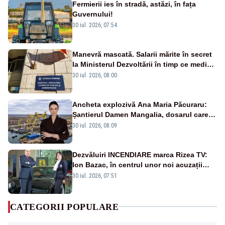
Fermierii ies în stradă, astăzi, în fața
Guvernului!
30 iul. 2026, 07:54
Manevră mascată. Salarii mărite în secret
la Ministerul Dezvoltării în timp ce medicii
ies în stradă
30 iul. 2026, 08:00
Ancheta explozivă Ana Maria Păcuraru:
Șantierul Damen Mangalia, dosarul care
scufundă apărarea României
30 iul. 2026, 08:09
Dezvăluiri INCENDIARE marca Rizea TV:
Ion Bazac, în centrul unor noi acuzații
publice
30 iul. 2026, 07:51
CATEGORII POPULARE