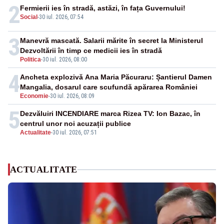
2
Fermierii ies în stradă, astăzi, în fața Guvernului!
Social
-
30 iul. 2026, 07:54
3
Manevră mascată. Salarii mărite în secret la Ministerul
Dezvoltării în timp ce medicii ies în stradă
Politica
-
30 iul. 2026, 08:00
4
Ancheta explozivă Ana Maria Păcuraru: Șantierul Damen
Mangalia, dosarul care scufundă apărarea României
Economie
-
30 iul. 2026, 08:09
5
Dezvăluiri INCENDIARE marca Rizea TV: Ion Bazac, în
centrul unor noi acuzații publice
Actualitate
-
30 iul. 2026, 07:51
ACTUALITATE