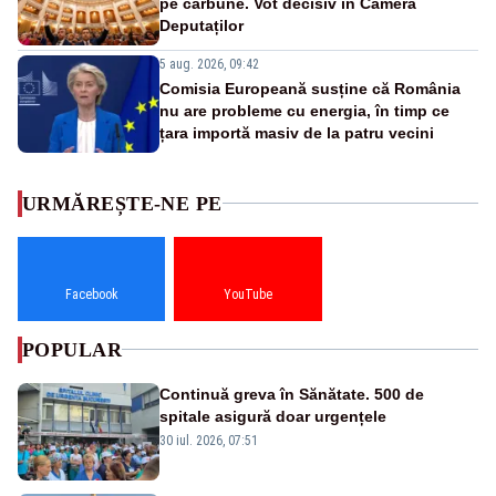
pe cărbune. Vot decisiv în Camera
Deputaților
5 aug. 2026, 09:42
Comisia Europeană susține că România
nu are probleme cu energia, în timp ce
țara importă masiv de la patru vecini
URMĂREȘTE-NE PE
Facebook
YouTube
POPULAR
Continuă greva în Sănătate. 500 de
spitale asigură doar urgențele
30 iul. 2026, 07:51