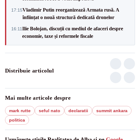
Vladimir Putin reorganizează Armata rusă. A
17:15
înființat o nouă structură dedicată dronelor
Ilie Bolojan, discuții cu mediul de afaceri despre
16:11
economie, taxe și reformele fiscale
Distribuie articolul
Mai multe articole despre
mark rutte
seful nato
declaratii
summit ankara
politica
Urmărește știrile Realitatea de Alba și pe
Google