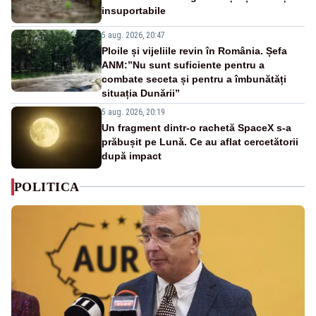
insuportabile
5 aug. 2026, 20:47
Ploile și vijeliile revin în România. Șefa
ANM:”Nu sunt suficiente pentru a
combate seceta și pentru a îmbunătăți
situația Dunării”
5 aug. 2026, 20:19
Un fragment dintr-o rachetă SpaceX s-a
prăbușit pe Lună. Ce au aflat cercetătorii
după impact
POLITICA