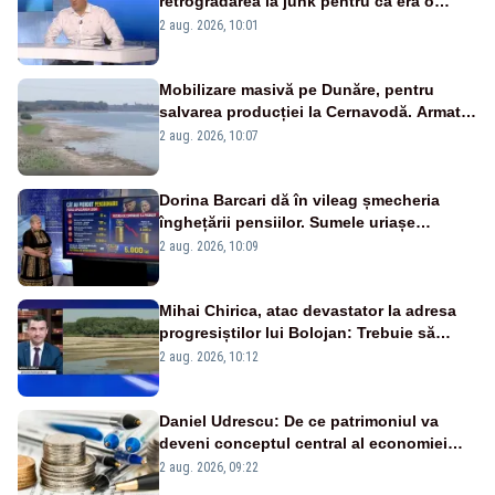
retrogradarea la junk pentru că era o
catastrofă pentru bănci și fondurile de
2 aug. 2026, 10:01
pensii
Mobilizare masivă pe Dunăre, pentru
salvarea producției la Cernavodă. Armata
va detona o stâncă și va devia apa
2 aug. 2026, 10:07
fluviului - IMAGINI AERIENE
Dorina Barcari dă în vileag șmecheria
înghețării pensiilor. Sumele uriașe
pierdute de fiecare român
2 aug. 2026, 10:09
Mihai Chirica, atac devastator la adresa
progresiștilor lui Bolojan: Trebuie să
protejăm și natura, dar nu șținem omaneii
2 aug. 2026, 10:12
în stare permanentă de alertă
Daniel Udrescu: De ce patrimoniul va
deveni conceptul central al economiei
viitoare?
2 aug. 2026, 09:22