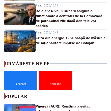
7 aug. 2026, 10:51
Bolojan: Nivelul Dunării asigură o
funcționare a centralei de la Cernavodă
de patru-cinci zile dacă debitele vor
scădea
7 aug. 2026, 10:43
Criza din energie. Cine scapă de măsurile
de raționalizare impuse de Bolojan
URMĂREȘTE-NE PE
Facebook
YouTube
POPULAR
Piperea (AUR): România a evitat