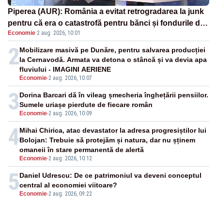
Piperea (AUR): România a evitat retrogradarea la junk
pentru că era o catastrofă pentru bănci și fondurile de
Economie
·
2 aug. 2026, 10:01
pensii
2
Mobilizare masivă pe Dunăre, pentru salvarea producției
la Cernavodă. Armata va detona o stâncă și va devia apa
fluviului - IMAGINI AERIENE
Economie
-
2 aug. 2026, 10:07
3
Dorina Barcari dă în vileag șmecheria înghețării pensiilor.
Sumele uriașe pierdute de fiecare român
Economie
-
2 aug. 2026, 10:09
4
Mihai Chirica, atac devastator la adresa progresiștilor lui
Bolojan: Trebuie să protejăm și natura, dar nu șținem
omaneii în stare permanentă de alertă
Economie
-
2 aug. 2026, 10:12
5
Daniel Udrescu: De ce patrimoniul va deveni conceptul
central al economiei viitoare?
Economie
-
2 aug. 2026, 09:22