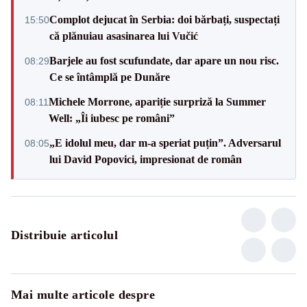
Complot dejucat în Serbia: doi bărbați, suspectați
15:50
că plănuiau asasinarea lui Vučić
Barjele au fost scufundate, dar apare un nou risc.
08:29
Ce se întâmplă pe Dunăre
Michele Morrone, apariție surpriză la Summer
08:11
Well: „Îi iubesc pe români”
„E idolul meu, dar m-a speriat puțin”. Adversarul
08:05
lui David Popovici, impresionat de român
Distribuie articolul
Mai multe articole despre