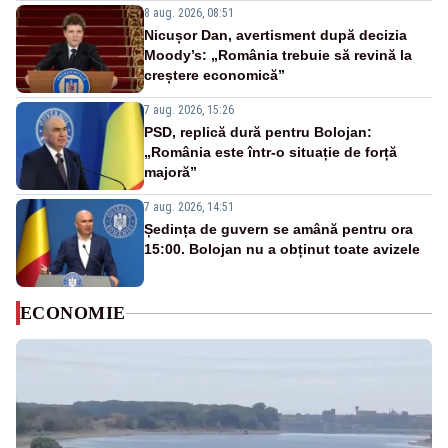
8 aug. 2026, 08:51
Nicușor Dan, avertisment după decizia
Moody’s: „România trebuie să revină la
creștere economică”
7 aug. 2026, 15:26
PSD, replică dură pentru Bolojan:
„România este într-o situație de forță
majoră”
7 aug. 2026, 14:51
Ședința de guvern se amână pentru ora
15:00. Bolojan nu a obținut toate avizele
ECONOMIE