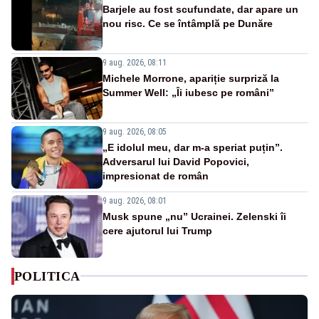
Barjele au fost scufundate, dar apare un
nou risc. Ce se întâmplă pe Dunăre
9 aug. 2026, 08:11
Michele Morrone, apariție surpriză la
Summer Well: „Îi iubesc pe români”
9 aug. 2026, 08:05
„E idolul meu, dar m-a speriat puțin”.
Adversarul lui David Popovici,
impresionat de român
9 aug. 2026, 08:01
Musk spune „nu” Ucrainei. Zelenski îi
cere ajutorul lui Trump
POLITICA