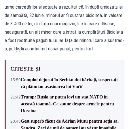
urma cercetărilor efectuate a rezultat că, în după amiaza zilei
de sâmbătă, 22 iunie, minorul ar fi sustras bicicleta, în valoare
de 3.400 de lei, din fața unui magazin, loc în care o lăsase,
neasigurată, un alt minor care a intrat la cumpărături.Bicicleta
a fost restituită păgubitului, iar față de minorul care a sustras-
o, polițiștii au întocmit dosar penal, pentru furt.
CITEȘTE ȘI
Complot dejucat în Serbia: doi bărbați, suspectați
15:50
că plănuiau asasinarea lui Vučić
Trump: Rusia ar putea lovi un stat NATO în
21:42
această toamnă. Ce spune despre armele pentru
Ucraina
Gest superb făcut de Adrian Mutu pentru soția sa,
20:43
Sandra. Zeci de mii de oameni au văzut imaginile