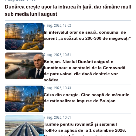
Dunărea crește ușor la intrarea în țară, dar rămâne mult
sub media lunii august
7 aug. 2026, 13:02
În intervalul orar de seară, consumul de
curent „a scăzut cu 200-300 de megawați”
7 aug. 2026, 10:51
Bolojan: Nivelul Dunării asigură o
funcționare a centralei de la Cernavodă
de patru-cinci zile dacă debitele vor
scădea
7 aug. 2026, 10:43
Criza din energie. Cine scapă de măsurile
de raționalizare impuse de Bolojan
7 aug. 2026, 10:01
Tarifele pentru rovinietă și sistemul
TollRo se aplică de la 1 octombrie 2026.