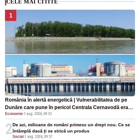
CELE MAI CITITE
1
România în alertă energetică | Vulnerabilitatea de pe
Dunăre care pune în pericol Centrala Cernavodă era
Economie
·
1 aug. 2026, 09:32
cunoscută de pe vremea lui Ceaușescu
2
De azi, milioane de români primesc un drept nou. Ce se
întâmplă dacă ți se strică un produs
Social
-
1 aug. 2026, 09:37