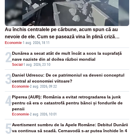
Au închis centralele pe cărbune, acum spun că au
nevoie de ele. Cum se pasează vina în plină criză
Economie
·
1 aug. 2026, 18:11
energetică
2
Dunărea a secat atât de mult încât a scos la suprafață
nave naziste din al doilea război mondial
Social
-
1 aug. 2026, 23:10
3
Daniel Udrescu: De ce patrimoniul va deveni conceptul
central al economiei viitoare?
Economie
-
2 aug. 2026, 09:22
4
Piperea (AUR): România a evitat retrogradarea la junk
pentru că era o catastrofă pentru bănci și fondurile de
pensii
Economie
-
2 aug. 2026, 10:01
5
Avertisment sumbru de la Apele Române: Debitul Dunării
va continua să scadă. Cernavodă s-ar putea închide în 4