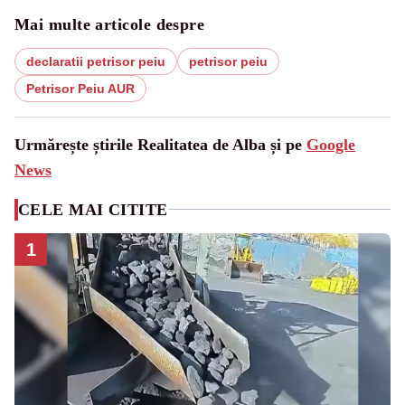
Mai multe articole despre
declaratii petrisor peiu
petrisor peiu
Petrisor Peiu AUR
Urmărește știrile Realitatea de Alba și pe
Google
News
CELE MAI CITITE
1