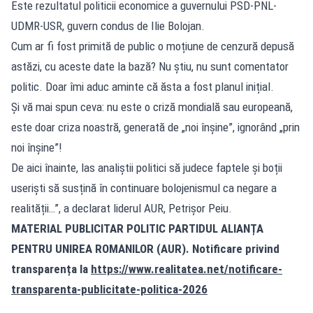
Este rezultatul politicii economice a guvernului PSD-PNL-
UDMR-USR, guvern condus de Ilie Bolojan.
Cum ar fi fost primită de public o moțiune de cenzură depusă
astăzi, cu aceste date la bază? Nu știu, nu sunt comentator
politic. Doar îmi aduc aminte că ăsta a fost planul inițial.
Și vă mai spun ceva: nu este o criză mondială sau europeană,
este doar criza noastră, generată de „noi înșine”, ignorând „prin
noi înșine”!
De aici înainte, las analiștii politici să judece faptele și boții
useriști să susțină în continuare bolojenismul ca negare a
realității…”, a declarat liderul AUR, Petrișor Peiu.
MATERIAL PUBLICITAR POLITIC PARTIDUL ALIANȚA
PENTRU UNIREA ROMANILOR (AUR). Notificare privind
transparența la
https://www.realitatea.net/notificare-
transparenta-publicitate-politica-2026