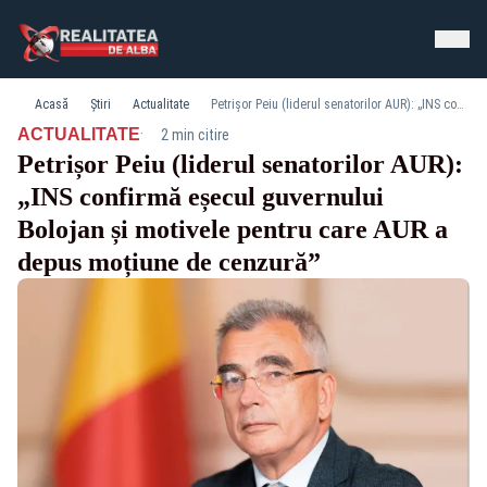
Acasă
Știri
Actualitate
Petrișor Peiu (liderul senatorilor AUR): „INS confirmă eșecul guvernului Bolojan și motivele pentru care AUR a depus moțiune de cenzură”
·
ACTUALITATE
2 min citire
Petrișor Peiu (liderul senatorilor AUR):
„INS confirmă eșecul guvernului
Bolojan și motivele pentru care AUR a
depus moțiune de cenzură”