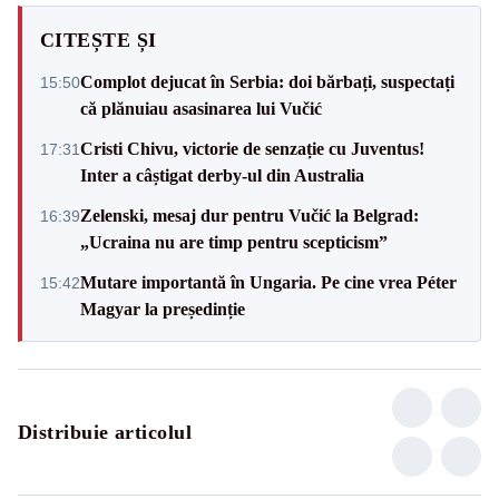
CITEȘTE ȘI
Complot dejucat în Serbia: doi bărbați, suspectați
15:50
că plănuiau asasinarea lui Vučić
Cristi Chivu, victorie de senzație cu Juventus!
17:31
Inter a câștigat derby-ul din Australia
Zelenski, mesaj dur pentru Vučić la Belgrad:
16:39
„Ucraina nu are timp pentru scepticism”
Mutare importantă în Ungaria. Pe cine vrea Péter
15:42
Magyar la președinție
Distribuie articolul