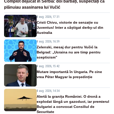
Complot dejucat în Serbia: doi bărbați, suspectați că
plănuiau asasinarea lui Vučić
8 aug. 2026, 17:31
Cristi Chivu, victorie de senzație cu
Juventus! Inter a câștigat derby-ul din
Australia
8 aug. 2026, 16:39
Zelenski, mesaj dur pentru Vučić la
Belgrad: „Ucraina nu are timp pentru
scepticism”
8 aug. 2026, 15:42
Mutare importantă în Ungaria. Pe cine
vrea Péter Magyar la președinție
8 aug. 2026, 14:34
Alertă la granița României. O dronă a
explodat lângă un gazoduct, iar premierul
Bulgariei a convocat Consiliul de
Securitate