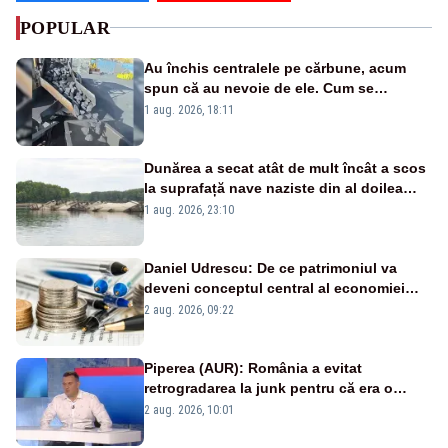
POPULAR
Au închis centralele pe cărbune, acum
spun că au nevoie de ele. Cum se
pasează vina în plină criză energetică
1 aug. 2026, 18:11
Dunărea a secat atât de mult încât a scos
la suprafață nave naziste din al doilea
război mondial
1 aug. 2026, 23:10
Daniel Udrescu: De ce patrimoniul va
deveni conceptul central al economiei
viitoare?
2 aug. 2026, 09:22
Piperea (AUR): România a evitat
retrogradarea la junk pentru că era o
catastrofă pentru bănci și fondurile de
2 aug. 2026, 10:01
pensii