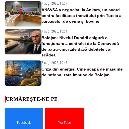
7 aug. 2026, 10:57
ANSVSA a negociat, la Ankara, un acord
pentru facilitarea tranzitului prin Turcia al
carcaselor de ovine și bovine
7 aug. 2026, 10:51
Bolojan: Nivelul Dunării asigură o
funcționare a centralei de la Cernavodă
de patru-cinci zile dacă debitele vor
scădea
7 aug. 2026, 10:43
Criza din energie. Cine scapă de măsurile
de raționalizare impuse de Bolojan
URMĂREȘTE-NE PE
Facebook
YouTube