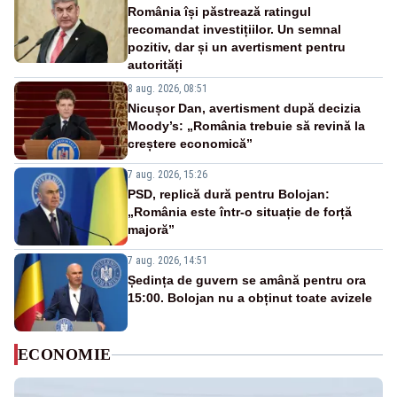
România își păstrează ratingul
recomandat investițiilor. Un semnal
pozitiv, dar și un avertisment pentru
autorități
8 aug. 2026, 08:51
Nicușor Dan, avertisment după decizia
Moody’s: „România trebuie să revină la
creștere economică”
7 aug. 2026, 15:26
PSD, replică dură pentru Bolojan:
„România este într-o situație de forță
majoră”
7 aug. 2026, 14:51
Ședința de guvern se amână pentru ora
15:00. Bolojan nu a obținut toate avizele
ECONOMIE