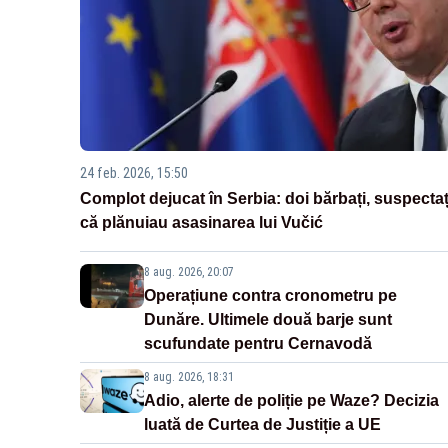
24 feb. 2026, 15:50
Complot dejucat în Serbia: doi bărbați, suspectaț
că plănuiau asasinarea lui Vučić
8 aug. 2026, 20:07
Operațiune contra cronometru pe
Dunăre. Ultimele două barje sunt
scufundate pentru Cernavodă
8 aug. 2026, 18:31
Adio, alerte de poliție pe Waze? Decizia
luată de Curtea de Justiție a UE