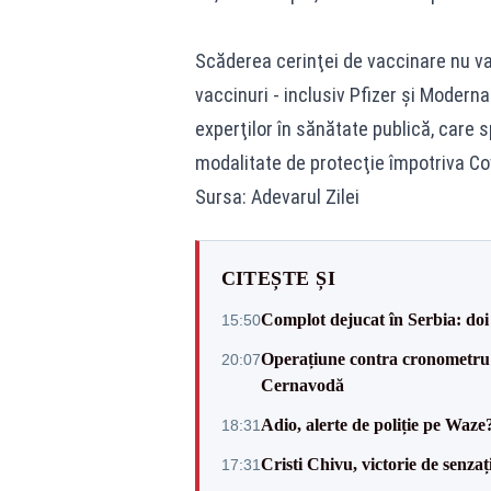
Scăderea cerinţei de vaccinare nu va
vaccinuri - inclusiv Pfizer şi Moderna
experţilor în sănătate publică, care 
modalitate de protecţie împotriva C
Sursa: Adevarul Zilei
CITEȘTE ȘI
Complot dejucat în Serbia: doi 
15:50
Operațiune contra cronometru 
20:07
Cernavodă
Adio, alerte de poliție pe Waze
18:31
Cristi Chivu, victorie de senzaț
17:31