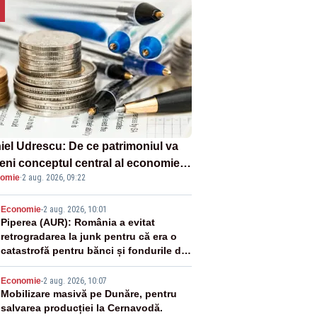
iel Udrescu: De ce patrimoniul va
eni conceptul central al economiei
omie
·
2 aug. 2026, 09:22
oare?
2
Economie
-
2 aug. 2026, 10:01
Piperea (AUR): România a evitat
retrogradarea la junk pentru că era o
catastrofă pentru bănci și fondurile de
pensii
3
Economie
-
2 aug. 2026, 10:07
Mobilizare masivă pe Dunăre, pentru
salvarea producției la Cernavodă.