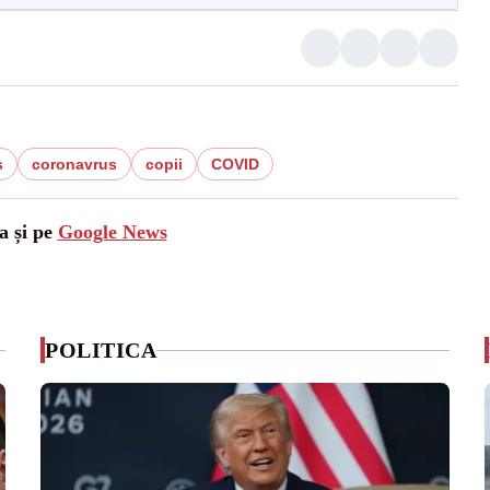
s
coronavrus
copii
COVID
a și pe
Google News
POLITICA