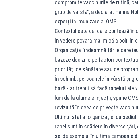
compromite vaccinurile de rutină, ca
grup de vârstă", a declarat Hanna No
experţi în imunizare al OMS.
Contextul este cel care contează în 
în vedere povara mai mică a bolii în 
Organizaţia "îndeamnă ţările care ia
bazeze deciziile pe factori contextuali
priorităţi de sănătate sau de program
În schimb, persoanele în vârstă şi gru
bază - ar trebui să facă rapeluri ale 
luni de la ultimele injecţii, spune O
revizuită în ceea ce priveşte vaccinu
Ultimul sfat al organizaţiei cu sediul
rapel sunt în scădere în diverse ţări,
se, de exemplu, în ultima campanie d