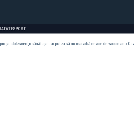
NATATE
SPORT
iii şi adolescenţii sănătoşi s-ar putea să nu mai aibă nevoie de vaccin anti-Cov