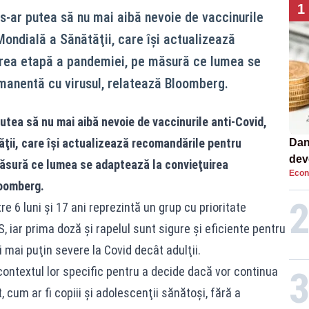
1
 s-ar putea să nu mai aibă nevoie de vaccinurile
Mondială a Sănătăţii, care îşi actualizează
rea etapă a pandemiei, pe măsură ce lumea se
manentă cu virusul, relatează Bloomberg.
putea să nu mai aibă nevoie de vaccinurile anti-Covid,
ţii, care îşi actualizează recomandările pentru
Dan
dev
ăsură ce lumea se adaptează la convieţuirea
Econ
viit
loomberg.
re 6 luni şi 17 ani reprezintă un grup cu prioritate
iar prima doză şi rapelul sunt sigure şi eficiente pentru
i mai puţin severe la Covid decât adulţii.
 contextul lor specific pentru a decide dacă vor continua
 cum ar fi copiii şi adolescenţii sănătoşi, fără a