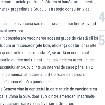
re sunt cruciale pentru sănătatea şi bunăstarea acestui
hynek, preşedintele Grupului strategic consultativ de
decizia de a vaccina sau nu persoanele mai tinere, având
cazul acestora.
u în considerare vaccinarea acestei grupe de vârstă să îşi
, cum ar fi consecinţele bolii, eficienţa costurilor şi alte
 şi costurile de oportunitate", se arată în comunicat.
purile cu risc mai ridicat - inclusiv cele cu afecţiuni de
vaccinului anti-Covid într-un interval de şase până la 12
MS în comunicatul în care anunţă o foaie de parcurs
rile în noua etapă a pandemiei.
 la Geneva vine în contextul în care ratele de vaccinare cu
 de la China la SUA, doar 16% dintre americani înscriindu-
e vaccinare, care vizează varianta Omicron.