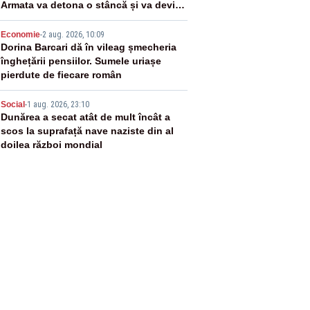
Armata va detona o stâncă și va devia
apa fluviului - IMAGINI AERIENE
4
Economie
-
2 aug. 2026, 10:09
Dorina Barcari dă în vileag șmecheria
înghețării pensiilor. Sumele uriașe
pierdute de fiecare român
5
Social
-
1 aug. 2026, 23:10
Dunărea a secat atât de mult încât a
scos la suprafață nave naziste din al
doilea război mondial