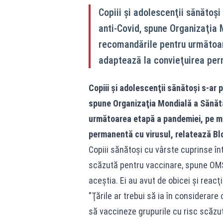
Copiii şi adolescenţii sănătoşi
anti-Covid, spune Organizaţia 
recomandările pentru următoa
adaptează la convieţuirea per
Copiii şi adolescenţii sănătoşi s-ar 
spune Organizaţia Mondială a Sănătă
următoarea etapă a pandemiei, pe m
permanentă cu virusul, relatează B
Copiii sănătoşi cu vârste cuprinse înt
scăzută pentru vaccinare, spune OMS, 
aceştia. Ei au avut de obicei şi reacţi
"Ţările ar trebui să ia în considerare
să vaccineze grupurile cu risc scăzut,