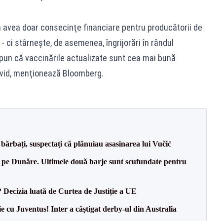
 avea doar consecinţe financiare pentru producătorii de
 - ci stârneşte, de asemenea, îngrijorări în rândul
spun că vaccinările actualizate sunt cea mai bună
ovid, menţionează Bloomberg.
bărbați, suspectați că plănuiau asasinarea lui Vučić
pe Dunăre. Ultimele două barje sunt scufundate pentru
? Decizia luată de Curtea de Justiție a UE
ie cu Juventus! Inter a câștigat derby-ul din Australia