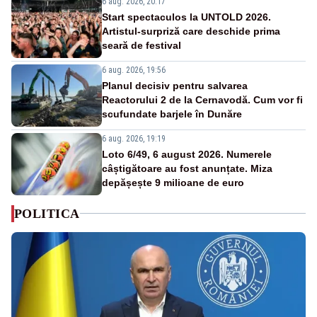
6 aug. 2026, 20:17
Start spectaculos la UNTOLD 2026.
Artistul-surpriză care deschide prima
seară de festival
6 aug. 2026, 19:56
Planul decisiv pentru salvarea
Reactorului 2 de la Cernavodă. Cum vor fi
scufundate barjele în Dunăre
6 aug. 2026, 19:19
Loto 6/49, 6 august 2026. Numerele
câștigătoare au fost anunțate. Miza
depășește 9 milioane de euro
POLITICA