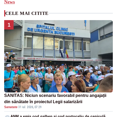
News
CELE MAI CITITE
1
SANITAS: Niciun scenariu favorabil pentru angajații
din sănătate în proiectul Legii salarizării
Sanatate
·
31 iul. 2026, 07:29
ANM a emis cod galben și cod portocaliu de caniculă.