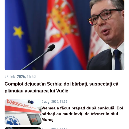
24 feb. 2026, 15:50
Complot dejucat în Serbia: doi bărbați, suspectați că
plănuiau asasinarea lui Vučić
6 aug. 2026, 21:39
Vremea a făcut prăpăd după caniculă. Doi
bărbați au murit loviți de trăsnet în râul
Mureș