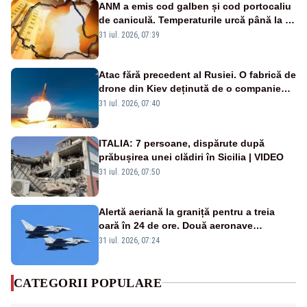
ANM a emis cod galben și cod portocaliu
de caniculă. Temperaturile urcă până la 38
de grade, iar nopțile devin tropicale
31 iul. 2026, 07:39
Atac fără precedent al Rusiei. O fabrică de
drone din Kiev deținută de o companie
americană, distrusă de o rachetă
31 iul. 2026, 07:40
rusească
ITALIA: 7 persoane, dispărute după
prăbușirea unei clădiri în Sicilia | VIDEO
31 iul. 2026, 07:50
Alertă aeriană la graniță pentru a treia
oară în 24 de ore. Două aeronave
Eurofighter britanice au fost ridicate de la
31 iul. 2026, 07:24
sol
CATEGORII POPULARE