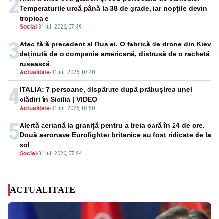
2
Temperaturile urcă până la 38 de grade, iar nopțile devin
tropicale
Social
-
31 iul. 2026, 07:39
3
Atac fără precedent al Rusiei. O fabrică de drone din Kiev
deținută de o companie americană, distrusă de o rachetă
rusească
Actualitate
-
31 iul. 2026, 07:40
4
ITALIA: 7 persoane, dispărute după prăbușirea unei
clădiri în Sicilia | VIDEO
Actualitate
-
31 iul. 2026, 07:50
5
Alertă aeriană la graniță pentru a treia oară în 24 de ore.
Două aeronave Eurofighter britanice au fost ridicate de la
sol
Social
-
31 iul. 2026, 07:24
ACTUALITATE