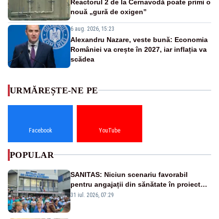
Reactorul 2 de la Cernavodă poate primi o
nouă „gură de oxigen”
6 aug. 2026, 15:23
Alexandru Nazare, veste bună: Economia
României va crește în 2027, iar inflația va
scădea
URMĂREȘTE-NE PE
Facebook
YouTube
POPULAR
SANITAS: Niciun scenariu favorabil
pentru angajații din sănătate în proiectul
Legii salarizării
31 iul. 2026, 07:29