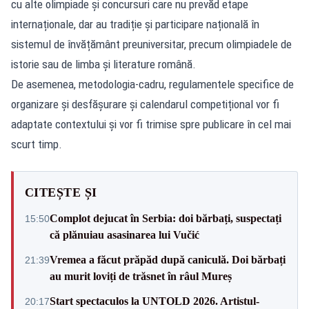
cu alte olimpiade și concursuri care nu prevăd etape
internaționale, dar au tradiție și participare națională în
sistemul de învățământ preuniversitar, precum olimpiadele de
istorie sau de limba și literature română.
De asemenea, metodologia-cadru, regulamentele specifice de
organizare și desfășurare și calendarul competițional vor fi
adaptate contextului și vor fi trimise spre publicare în cel mai
scurt timp.
CITEȘTE ȘI
Complot dejucat în Serbia: doi bărbați, suspectați
15:50
că plănuiau asasinarea lui Vučić
Vremea a făcut prăpăd după caniculă. Doi bărbați
21:39
au murit loviți de trăsnet în râul Mureș
Start spectaculos la UNTOLD 2026. Artistul-
20:17