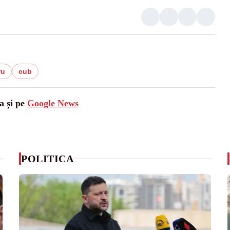
ru
cub
a și pe
Google News
POLITICA