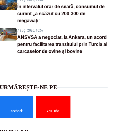
În intervalul orar de seară, consumul de
curent „a scăzut cu 200-300 de
megawați”
7 aug. 2026, 10:57
ANSVSA a negociat, la Ankara, un acord
pentru facilitarea tranzitului prin Turcia al
carcaselor de ovine și bovine
URMĂREȘTE-NE PE
Facebook
YouTube