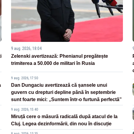
9 aug. 2026, 18:04
i
Zelenski avertizează: Phenianul pregătește
trimiterea a 50.000 de militari în Rusia
9 aug. 2026, 17:50
a
Dan Dungaciu avertizează că șansele unui
guvern cu drepturi depline până în septembrie
sunt foarte mici: „Suntem într-o furtună perfectă”
9 aug. 2026, 15:40
Miruță cere o măsură radicală după atacul de la
Cluj. Legea dezinformării, din nou în discuție
8 aug. 2026, 13:35