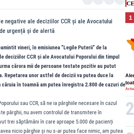
CE
1
e negative ale deciziilor CCR și ale Avocatului
de urgență și de alertă
amintit vineri, în emisiunea ”Legile Puterii” de la
e deciziilor CCR și ale Avocatului Poporului din timpul
n urma cărora mii de persoane testate pozitiv au putut
ea. Repetarea unor astfel de decizii va putea duce la
Ale
toa
 căruia în toamnă am putea înregistra 2.800 de cazuri de
Actua
oporului sau CCR, să ne ia pârghiile necesare în cazul
te pârghii, nu avem controlul de transmitere în
vut trei săptămâni în care aproape 5.000 de pacienți
 avea nicio pârghie și nu s-ar putea face nimic, am putea