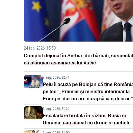
24 feb. 2026, 15:50
Complot dejucat în Serbia: doi bărbați, suspectaț
că plănuiau asasinarea lui Vučić
9 aug. 2026, 22:41
Peiu îl acuză pe Bolojan că ține Români
pe loc: „Premier și ministru interimar la
Energie, dar nu are curaj să ia o decizie”
9 aug. 2026, 21:25
Escaladare brutală în război. Rusia și
Ucraina s-au atacat cu drone și rachete
9 aug. 2026, 21:00