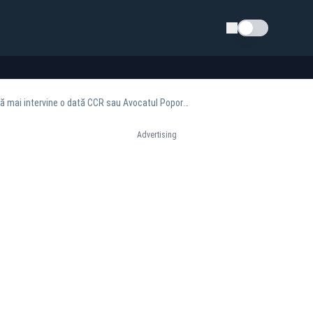
Schimba tema
Nelu Tătaru, despre scenariul sumbru cu 2.800 de cazuri Covid-19 pe zi: Este posibil dacă mai intervine o dată CCR sau Avocatul Poporului
Advertising