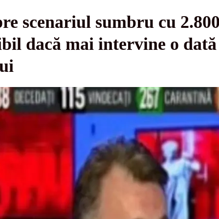
re scenariul sumbru cu 2.800
sibil dacă mai intervine o da
ui