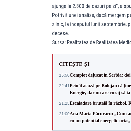
ajunge la 2.800 de cazuri pe zi”, a sp
Potrivit unei analize, dacă mergem pe
zilnic, la începutul lunii septembrie,
decese.
Sursa: Realitatea de Realitatea Medi
CITEȘTE ȘI
Complot dejucat în Serbia: doi 
15:50
Peiu îl acuză pe Bolojan că țin
22:41
Energie, dar nu are curaj să ia 
Escaladare brutală în război. R
21:25
Ana Maria Păcuraru: „Cum am aj
21:00
cu un potențial energetic uriaș