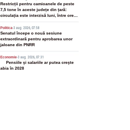
3
Restricții pentru camioanele de peste
7,5 tone în aceste județe din țară:
circulația este interzisă luni, între orele
12:00 și 20:00
4
Politica
-
3 aug. 2026, 07:58
Senatul începe o nouă sesiune
extraordinară pentru aprobarea unor
jaloane din PNRR
5
Economie
-
3 aug. 2026, 07:31
Pensiile și salariile ar putea crește
abia în 2028