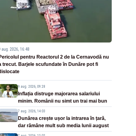
9 aug. 2026, 16:48
Pericolul pentru Reactorul 2 de la Cernavodă nu
a trecut. Barjele scufundate în Dunăre pot fi
dislocate
9 aug. 2026, 09:28
Inflația distruge majorarea salariului
minim. Românii nu simt un trai mai bun
7 aug. 2026, 14:03
Dunărea crește ușor la intrarea în țară,
dar rămâne mult sub media lunii august
7 aug. 2026, 13:02