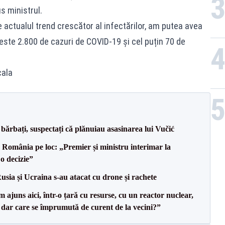
us ministrul.
 actualul trend crescător al infectărilor, am putea avea
 peste 2.800 de cazuri de COVID-19 și cel puțin 70 de
cala
bărbați, suspectați că plănuiau asasinarea lui Vučić
e România pe loc: „Premier și ministru interimar la
o decizie”
usia și Ucraina s-au atacat cu drone și rachete
uns aici, într-o țară cu resurse, cu un reactor nuclear,
, dar care se împrumută de curent de la vecini?”