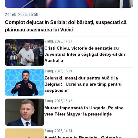
24 feb. 2026, 15:50
Complot dejucat în Serbia: doi bărbați, suspectați că
plănuiau asasinarea lui Vučić
8 aug. 2026, 17:31
Cristi Chivu, victorie de senzație cu
Juventus! Inter a câștigat derby-ul din
Australia
8 aug. 2026, 16:39
Zelenski, mesaj dur pentru Vučić la
Belgrad: „Ucraina nu are timp pentru
scepticism”
8 aug. 2026, 15:42
Mutare importantă în Ungaria. Pe cine
vrea Péter Magyar la președinție
8 aug. 2026, 14:34
Alertă la granița României. O dronă a