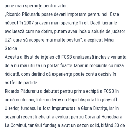
pune mari speranțe pentru viitor.
„Ricardo Pădurariu poate deveni important pentru noi. Este
născut în 2007 și avem mari speranțe în el. Dacă lucrurile
evoluează cum ne dorim, putem avea încă o soluție de jucător
U21 care să acopere mai multe posturi”, a explicat Mihai
Stoica.
Acesta a lăsat de înțeles că FCSB analizează inclusiv varianta
de a nu mai utiliza un portar foarte tânăr în meciurile cu miză
ridicată, considerând că experiența poate conta decisiv în
astfel de partide.
Ricardo Pădurariu a debutat pentru prima echipă a FCSB în
urmă cu doi ani, într-un derby cu Rapid disputat în play-off.
Ulterior, fundașul a fost împrumutat la Gloria Bistrița, iar în
sezonul recent încheiat a evoluat pentru Corvinul Hunedoara.
La Corvinul, tânărul fundaș a avut un sezon solid, bifând 33 de