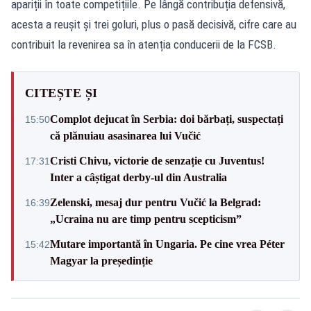
apariții în toate competițiile. Pe lângă contribuția defensivă,
acesta a reușit și trei goluri, plus o pasă decisivă, cifre care au
contribuit la revenirea sa în atenția conducerii de la FCSB.
CITEȘTE ȘI
Complot dejucat în Serbia: doi bărbați, suspectați
15:50
că plănuiau asasinarea lui Vučić
Cristi Chivu, victorie de senzație cu Juventus!
17:31
Inter a câștigat derby-ul din Australia
Zelenski, mesaj dur pentru Vučić la Belgrad:
16:39
„Ucraina nu are timp pentru scepticism”
Mutare importantă în Ungaria. Pe cine vrea Péter
15:42
Magyar la președinție