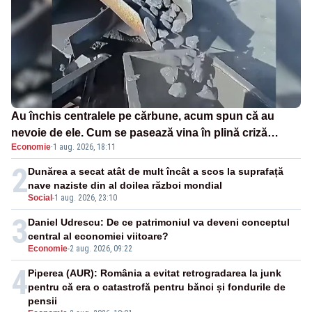
Au închis centralele pe cărbune, acum spun că au
nevoie de ele. Cum se pasează vina în plină criză
Economie
·
1 aug. 2026, 18:11
energetică
2
Dunărea a secat atât de mult încât a scos la suprafață
nave naziste din al doilea război mondial
Social
-
1 aug. 2026, 23:10
3
Daniel Udrescu: De ce patrimoniul va deveni conceptul
central al economiei viitoare?
Economie
-
2 aug. 2026, 09:22
4
Piperea (AUR): România a evitat retrogradarea la junk
pentru că era o catastrofă pentru bănci și fondurile de
pensii