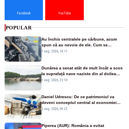
Facebook
YouTube
POPULAR
Au închis centralele pe cărbune, acum
spun că au nevoie de ele. Cum se
pasează vina în plină criză energetică
1 aug. 2026, 18:11
Dunărea a secat atât de mult încât a scos
la suprafață nave naziste din al doilea
război mondial
1 aug. 2026, 23:10
Daniel Udrescu: De ce patrimoniul va
deveni conceptul central al economiei
viitoare?
2 aug. 2026, 09:22
Piperea (AUR): România a evitat