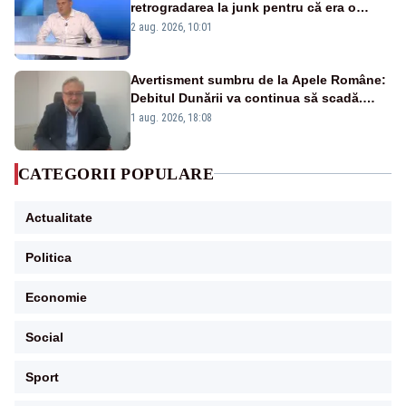
retrogradarea la junk pentru că era o
catastrofă pentru bănci și fondurile de
2 aug. 2026, 10:01
pensii
Avertisment sumbru de la Apele Române:
Debitul Dunării va continua să scadă.
Cernavodă s-ar putea închide în 4 zile
1 aug. 2026, 18:08
CATEGORII POPULARE
Actualitate
Politica
Economie
Social
Sport