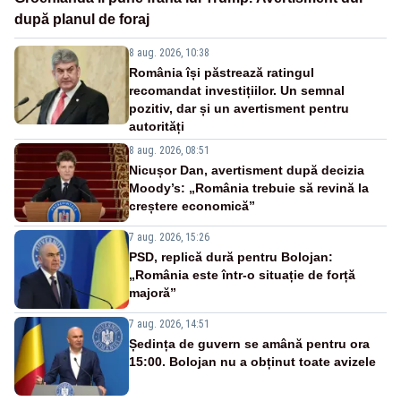
după planul de foraj
8 aug. 2026, 10:38
România își păstrează ratingul
recomandat investițiilor. Un semnal
pozitiv, dar și un avertisment pentru
autorități
8 aug. 2026, 08:51
Nicușor Dan, avertisment după decizia
Moody’s: „România trebuie să revină la
creștere economică”
7 aug. 2026, 15:26
PSD, replică dură pentru Bolojan:
„România este într-o situație de forță
majoră”
7 aug. 2026, 14:51
Ședința de guvern se amână pentru ora
15:00. Bolojan nu a obținut toate avizele