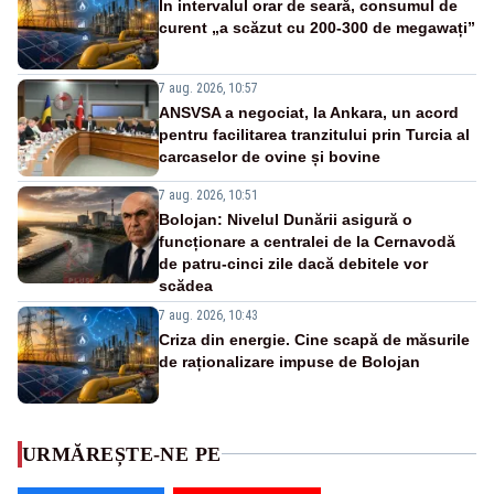
În intervalul orar de seară, consumul de
curent „a scăzut cu 200-300 de megawați”
7 aug. 2026, 10:57
ANSVSA a negociat, la Ankara, un acord
pentru facilitarea tranzitului prin Turcia al
carcaselor de ovine și bovine
7 aug. 2026, 10:51
Bolojan: Nivelul Dunării asigură o
funcționare a centralei de la Cernavodă
de patru-cinci zile dacă debitele vor
scădea
7 aug. 2026, 10:43
Criza din energie. Cine scapă de măsurile
de raționalizare impuse de Bolojan
URMĂREȘTE-NE PE