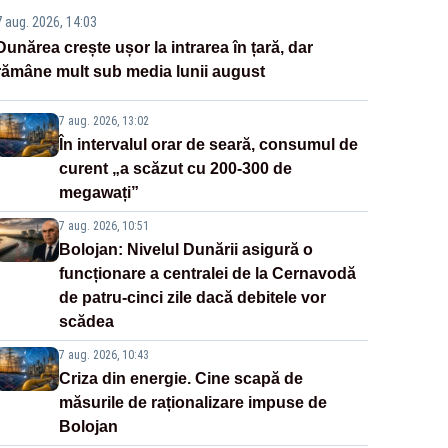
7 aug. 2026, 14:03
Dunărea crește ușor la intrarea în țară, dar
rămâne mult sub media lunii august
7 aug. 2026, 13:02
În intervalul orar de seară, consumul de
curent „a scăzut cu 200-300 de
megawați”
7 aug. 2026, 10:51
Bolojan: Nivelul Dunării asigură o
funcționare a centralei de la Cernavodă
de patru-cinci zile dacă debitele vor
scădea
7 aug. 2026, 10:43
Criza din energie. Cine scapă de
măsurile de raționalizare impuse de
Bolojan