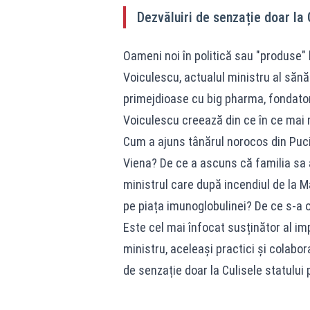
Dezvăluiri de senzație doar la 
Oameni noi în politică sau "produse" 
Voiculescu, actualul ministru al sănăt
primejdioase cu big pharma, fondatorul
Voiculescu creează din ce în ce mai 
Cum a ajuns tânărul norocos din Puci
Viena? De ce a ascuns că familia sa a
ministrul care după incendiul de la M
pe piața imunoglobulinei? De ce s-a 
Este cel mai înfocat susținător al im
ministru, aceleași practici și colabora
de senzație doar la Culisele statului