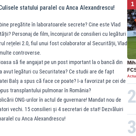
1
Culisele statului paralel cu Anca Alexandrescu!
bine pregătite în laboratoarele secrete? Cine este Vlad
ății? Personaj de film, înconjurat de consilieri cu legături
 rețelei 2.0, fiul unui fost colaborator al Securității, Vlad
multe controverse.
oasa să fie angajat pe un post important la o bancă din
Mih
FCS
 avut legături cu Securitatea? Ce studii are de fapt
Actua
în 
atei Balș a spus că face ce poate? I-a favorizat pe cei de
opus transplantului pulmonar în România?
plicării ONG-urilor în actul de guvernare! Mandat nou de
tori vechi. 15 consilieri și 4 secretari de stat! Dezvăluiri
 paralel cu Anca Alexandrescu!