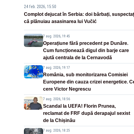
24 feb. 2026, 15:50
Complot dejucat în Serbia: doi bărbați, suspectaț
că plănuiau asasinarea lui Vučić
7 aug. 2026, 19:45
Operațiune fără precedent pe Dunăre.
Cum funcționează digul din barje care
ajută centrala de la Cernavodă
7 aug. 2026, 19:17
România, sub monitorizarea Comisiei
Europene din cauza crizei energetice. C
cere Victor Negrescu
7 aug. 2026, 18:56
Scandal la UEFA! Florin Prunea,
reclamat de FRF după derapajul sexist
de la Chișinău
7 aug. 2026, 18:25