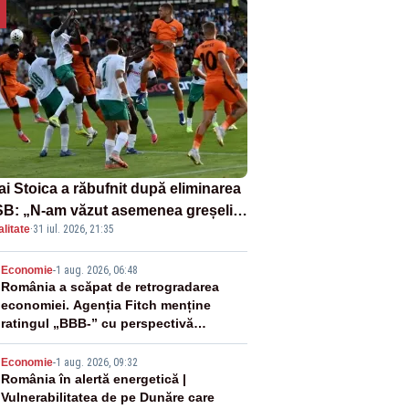
ai Stoica a răbufnit după eliminarea
B: „N-am văzut asemenea greșeli
litate
·
31 iul. 2026, 21:35
190 de meciuri europene”
2
Economie
-
1 aug. 2026, 06:48
România a scăpat de retrogradarea
economiei. Agenția Fitch menține
ratingul „BBB-” cu perspectivă
negativă
3
Economie
-
1 aug. 2026, 09:32
România în alertă energetică |
Vulnerabilitatea de pe Dunăre care