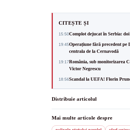
CITEȘTE ȘI
Complot dejucat în Serbia: doi 
15:50
Operațiune fără precedent pe 
19:45
centrala de la Cernavodă
România, sub monitorizarea Com
19:17
Victor Negrescu
Scandal la UEFA! Florin Prune
18:56
Distribuie articolul
Mai multe articole despre
culisele statului paralel
vlad voicu