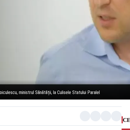
culescu, ministrul Sănătății, la Culisele Statului Paralel
CE