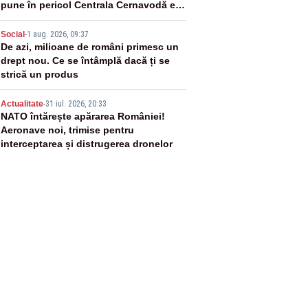
pune în pericol Centrala Cernavodă era
cunoscută de pe vremea lui Ceaușescu
4
Social
-
1 aug. 2026, 09:37
De azi, milioane de români primesc un
drept nou. Ce se întâmplă dacă ți se
strică un produs
5
Actualitate
-
31 iul. 2026, 20:33
NATO întărește apărarea României!
Aeronave noi, trimise pentru
interceptarea și distrugerea dronelor