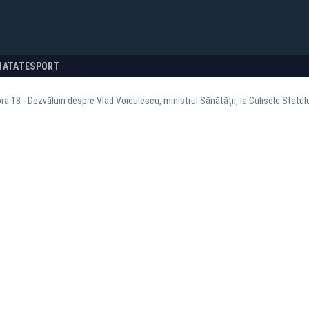
NATATE
SPORT
ra 18 - Dezvăluiri despre Vlad Voiculescu, ministrul Sănătății, la Culisele Statulu