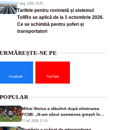
7 aug. 2026, 10:01
Tarifele pentru rovinietă și sistemul
TollRo se aplică de la 1 octombrie 2026.
Ce se schimbă pentru șoferi și
transportatori
URMĂREȘTE-NE PE
Facebook
YouTube
POPULAR
Mihai Stoica a răbufnit după eliminarea
FCSB: „N-am văzut asemenea greșeli în
190 de meciuri europene”
31 iul. 2026, 21:35
România a scăpat de retrogradarea