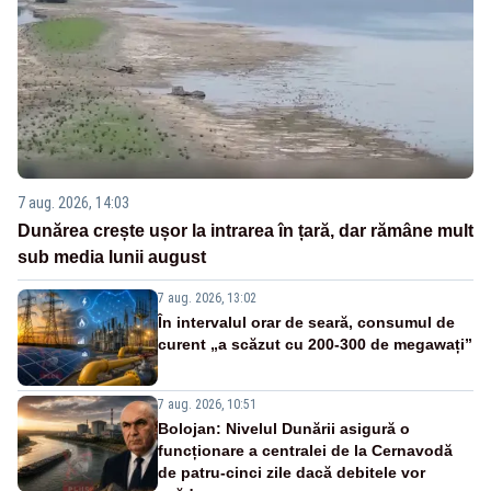
7 aug. 2026, 14:03
Dunărea crește ușor la intrarea în țară, dar rămâne mult
sub media lunii august
7 aug. 2026, 13:02
În intervalul orar de seară, consumul de
curent „a scăzut cu 200-300 de megawați”
7 aug. 2026, 10:51
Bolojan: Nivelul Dunării asigură o
funcționare a centralei de la Cernavodă
de patru-cinci zile dacă debitele vor