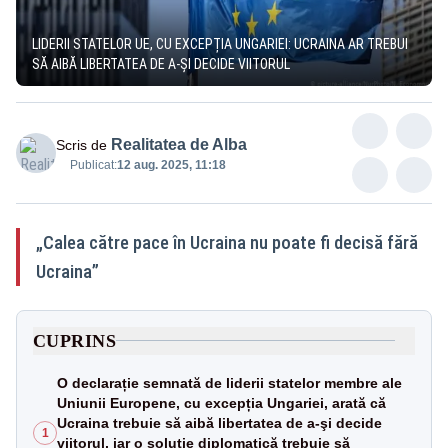
LIDERII STATELOR UE, CU EXCEPȚIA UNGARIEI: UCRAINA AR TREBUI
SĂ AIBĂ LIBERTATEA DE A-ŞI DECIDE VIITORUL
Realitatea de Alba
Scris de
Publicat:
12 aug. 2025, 11:18
„Calea către pace în Ucraina nu poate fi decisă fără
Ucraina”
CUPRINS
O declarație semnată de liderii statelor membre ale
Uniunii Europene, cu excepția Ungariei, arată că
Ucraina trebuie să aibă libertatea de a-şi decide
1
viitorul, iar o soluţie diplomatică trebuie să