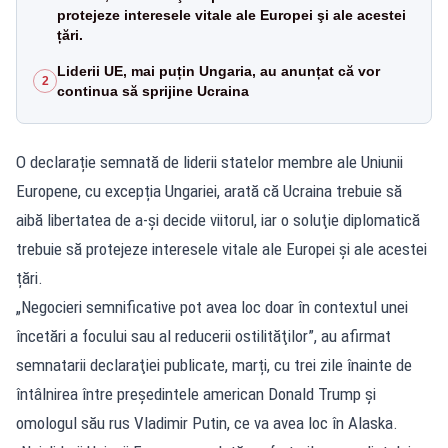
protejeze interesele vitale ale Europei şi ale acestei
țări.
Liderii UE, mai puțin Ungaria, au anunțat că vor
2
continua să sprijine Ucraina
O declarație semnată de liderii statelor membre ale Uniunii
Europene, cu excepția Ungariei, arată că Ucraina trebuie să
aibă libertatea de a-şi decide viitorul, iar o soluţie diplomatică
trebuie să protejeze interesele vitale ale Europei şi ale acestei
țări.
„Negocieri semnificative pot avea loc doar în contextul unei
încetări a focului sau al reducerii ostilităţilor”, au afirmat
semnatarii declaraţiei publicate, marți, cu trei zile înainte de
întâlnirea între preşedintele american Donald Trump şi
omologul său rus Vladimir Putin, ce va avea loc în Alaska.