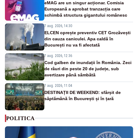
eMAG are un singur acționar. Comisia
Europeană a aprobat tranzacția care
schimbă structura gigantului românesc
7 aug. 2026, 14:30
ELCEN oprește preventiv CET Grozăvești
din cauza caniculei. Apa caldă în
București nu va fi afectată
7 aug. 2026, 12:36
Cod galben de inundații în România. Zeci
de râuri din peste 20 de județe, sub
avertizare până sâmbătă
7 aug. 2026, 11:04
DESTINAȚII DE WEEKEND: sfârșit de
săptămână în București și în țară
POLITICA