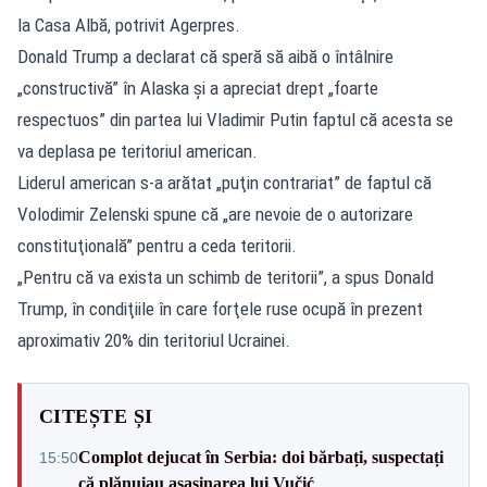
la Casa Albă, potrivit Agerpres.
Donald Trump a declarat că speră să aibă o întâlnire
„constructivă” în Alaska şi a apreciat drept „foarte
respectuos” din partea lui Vladimir Putin faptul că acesta se
va deplasa pe teritoriul american.
Liderul american s-a arătat „puţin contrariat” de faptul că
Volodimir Zelenski spune că „are nevoie de o autorizare
constituţională” pentru a ceda teritorii.
„Pentru că va exista un schimb de teritorii”, a spus Donald
Trump, în condiţiile în care forţele ruse ocupă în prezent
aproximativ 20% din teritoriul Ucrainei.
CITEȘTE ȘI
Complot dejucat în Serbia: doi bărbați, suspectați
15:50
că plănuiau asasinarea lui Vučić