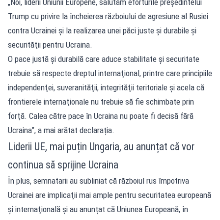
„Noi, liderii Uniunii Europene, salutăm eforturile preşedintelui
Trump cu privire la încheierea războiului de agresiune al Rusiei
contra Ucrainei şi la realizarea unei păci juste şi durabile şi
securităţii pentru Ucraina.
O pace justă şi durabilă care aduce stabilitate şi securitate
trebuie să respecte dreptul internaţional, printre care principiile
independenţei, suveranităţii, integrităţii teritoriale şi acela că
frontierele internaţionale nu trebuie să fie schimbate prin
forţă. Calea către pace în Ucraina nu poate fi decisă fără
Ucraina”, a mai arătat declarația.
Liderii UE, mai puțin Ungaria, au anunțat că vor
continua să sprijine Ucraina
În plus, semnatarii au subliniat că războiul rus împotriva
Ucrainei are implicaţii mai ample pentru securitatea europeană
şi internaţională şi au anunțat că Uniunea Europeană, în