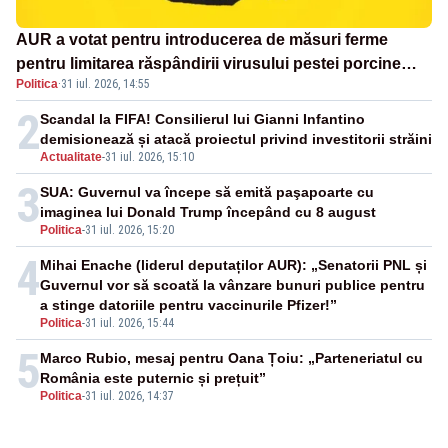
AUR a votat pentru introducerea de măsuri ferme
pentru limitarea răspândirii virusului pestei porcine
Politica
·
31 iul. 2026, 14:55
africane
2
Scandal la FIFA! Consilierul lui Gianni Infantino
demisionează și atacă proiectul privind investitorii străini
Actualitate
-
31 iul. 2026, 15:10
3
SUA: Guvernul va începe să emită paşapoarte cu
imaginea lui Donald Trump începând cu 8 august
Politica
-
31 iul. 2026, 15:20
4
Mihai Enache (liderul deputaților AUR): „Senatorii PNL și
Guvernul vor să scoată la vânzare bunuri publice pentru
a stinge datoriile pentru vaccinurile Pfizer!”
Politica
-
31 iul. 2026, 15:44
5
Marco Rubio, mesaj pentru Oana Țoiu: „Parteneriatul cu
România este puternic și prețuit”
Politica
-
31 iul. 2026, 14:37