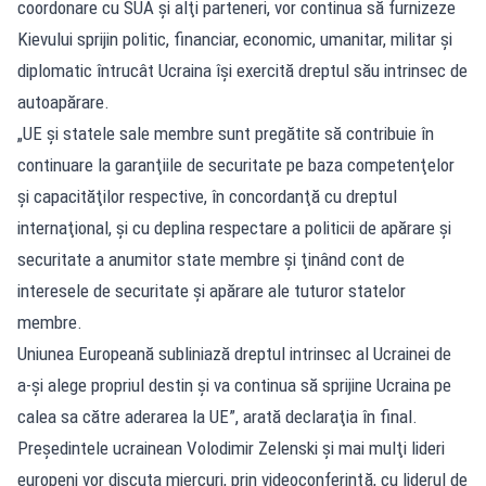
coordonare cu SUA şi alţi parteneri, vor continua să furnizeze
Kievului sprijin politic, financiar, economic, umanitar, militar şi
diplomatic întrucât Ucraina îşi exercită dreptul său intrinsec de
autoapărare.
„UE şi statele sale membre sunt pregătite să contribuie în
continuare la garanţiile de securitate pe baza competenţelor
şi capacităţilor respective, în concordanţă cu dreptul
internaţional, şi cu deplina respectare a politicii de apărare şi
securitate a anumitor state membre şi ţinând cont de
interesele de securitate şi apărare ale tuturor statelor
membre.
Uniunea Europeană subliniază dreptul intrinsec al Ucrainei de
a-şi alege propriul destin şi va continua să sprijine Ucraina pe
calea sa către aderarea la UE”, arată declaraţia în final.
Președintele ucrainean Volodimir Zelenski şi mai mulţi lideri
europeni vor discuta miercuri, prin videoconferinţă, cu liderul de