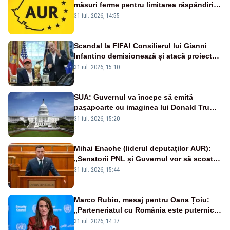
măsuri ferme pentru limitarea răspândirii
virusului pestei porcine africane
31 iul. 2026, 14:55
Scandal la FIFA! Consilierul lui Gianni
Infantino demisionează și atacă proiectul
privind investitorii străini
31 iul. 2026, 15:10
SUA: Guvernul va începe să emită
paşapoarte cu imaginea lui Donald Trump
începând cu 8 august
31 iul. 2026, 15:20
Mihai Enache (liderul deputaților AUR):
„Senatorii PNL și Guvernul vor să scoată
la vânzare bunuri publice pentru a stinge
31 iul. 2026, 15:44
datoriile pentru vaccinurile Pfizer!”
Marco Rubio, mesaj pentru Oana Țoiu:
„Parteneriatul cu România este puternic
și prețuit”
31 iul. 2026, 14:37