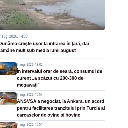
7 aug. 2026, 14:03
Dunărea crește ușor la intrarea în țară, dar
rămâne mult sub media lunii august
7 aug. 2026, 13:02
În intervalul orar de seară, consumul de
curent „a scăzut cu 200-300 de
megawați”
7 aug. 2026, 10:57
ANSVSA a negociat, la Ankara, un acord
pentru facilitarea tranzitului prin Turcia al
carcaselor de ovine și bovine
7 aug. 2026, 10:51