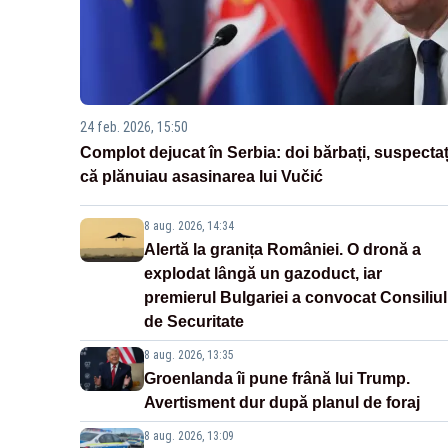
24 feb. 2026, 15:50
Complot dejucat în Serbia: doi bărbați, suspectaț
că plănuiau asasinarea lui Vučić
8 aug. 2026, 14:34
Alertă la granița României. O dronă a
explodat lângă un gazoduct, iar
premierul Bulgariei a convocat Consiliul
de Securitate
8 aug. 2026, 13:35
Groenlanda îi pune frână lui Trump.
Avertisment dur după planul de foraj
8 aug. 2026, 13:09