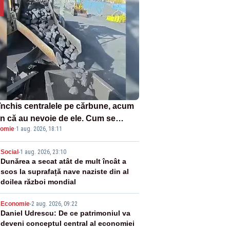
închis centralele pe cărbune, acum
n că au nevoie de ele. Cum se
omie
·
1 aug. 2026, 18:11
ează vina în plină criză energetică
2
Social
-
1 aug. 2026, 23:10
Dunărea a secat atât de mult încât a
scos la suprafață nave naziste din al
doilea război mondial
3
Economie
-
2 aug. 2026, 09:22
Daniel Udrescu: De ce patrimoniul va
deveni conceptul central al economiei