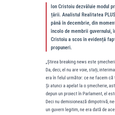
Ion Cristoiu dezvăluie modul p
țării. Analistul Realitatea PLU
până în decembrie, din moment
încolo de membrii guvernului, 
Cristoiu a scos în evidență fap
propuneri.
„Știrea breaking news este șmecheria
Da, deci, el nu are voie, stați, interim
era în felul următor: ce ne facem că 
Și atunci a apelat la o șmecherie, as
depun un proiect în Parlament, el est
Deci nu demisionează dimpotrivă, ne
un guvern legitim, ne era dată de aces