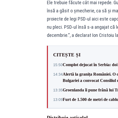
Ele trebuie făcute cât mai repede. Gu
însă a găsit o șmecherie, ca să și m
proiecte de legi PSD-ul aici este ca
nu pleci. PSD-ul însă s-a angajat că 
decembrie.”, a declarat Ion Cristoiu l
CITEȘTE ȘI
Complot dejucat în Serbia: doi 
15:50
Alertă la granița României. O 
14:34
Bulgariei a convocat Consiliul 
Groenlanda îi pune frână lui 
13:35
Furt de 1.500 de metri de cablu
13:09
Distribuie articolul