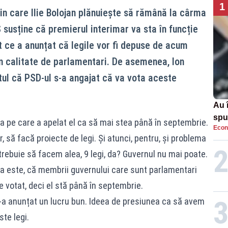
1
rin care Ilie Bolojan plănuiește să rămână la cârma
S susține că premierul interimar va sta în funcție
 ce a anunțat că legile vor fi depuse de acum
în calitate de parlamentari. De asemenea, Ion
tul că PSD-ul s-a angajat că va vota aceste
Au 
spu
 pe care a apelat el ca să mai stea până în septembrie.
Econ
pas
ar, să facă proiecte de legi. Și atunci, pentru, și problema
trebuie să facem alea, 9 legi, da? Guvernul nu mai poate.
ta este, că membrii guvernului care sunt parlamentari
e votat, deci el stă până în septembrie.
-a anunțat un lucru bun. Ideea de presiunea ca să avem
te legi.