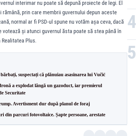
vernul interimar nu poate să depună proiecte de legi. El
ai rămână, prin care membrii guvernului depun aceste
pcană, normal ar fi PSD-ul spune nu votăm așa ceva, dacă
le votează și atunci guvernul ăsta poate să stea până în
a Realitatea Plus.
bărbați, suspectați că plănuiau asasinarea lui Vučić
dronă a explodat lângă un gazoduct, iar premierul
de Securitate
Trump. Avertisment dur după planul de foraj
ri din parcuri fotovoltaice. Șapte persoane, arestate