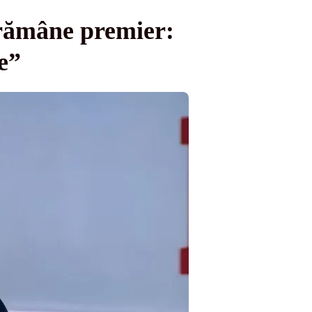
 rămâne premier:
e”