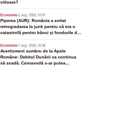
viitoare?
4
Economie
-
2 aug. 2026, 10:01
Piperea (AUR): România a evitat
retrogradarea la junk pentru că era o
catastrofă pentru bănci și fondurile de
pensii
5
Economie
-
1 aug. 2026, 18:08
Avertisment sumbru de la Apele
Române: Debitul Dunării va continua
să scadă. Cernavodă s-ar putea
închide în 4 zile