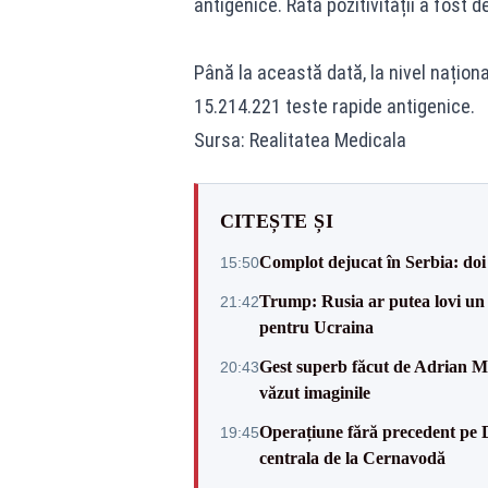
antigenice. Rata pozitivității a fost d
Până la această dată, la nivel națion
15.214.221 teste rapide antigenice.
Sursa: Realitatea Medicala
CITEȘTE ȘI
Complot dejucat în Serbia: doi 
15:50
Trump: Rusia ar putea lovi un
21:42
pentru Ucraina
Gest superb făcut de Adrian Mu
20:43
văzut imaginile
Operațiune fără precedent pe 
19:45
centrala de la Cernavodă