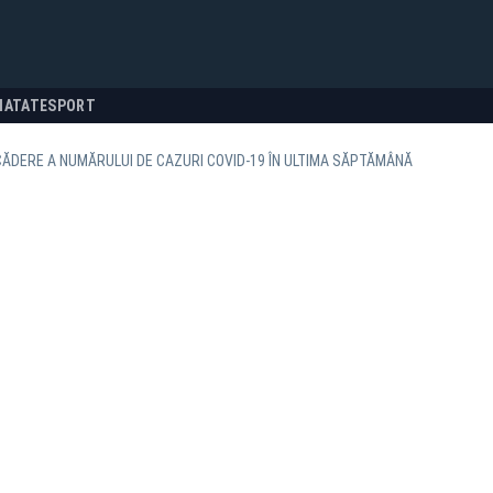
NATATE
SPORT
CĂDERE A NUMĂRULUI DE CAZURI COVID-19 ÎN ULTIMA SĂPTĂMÂNĂ