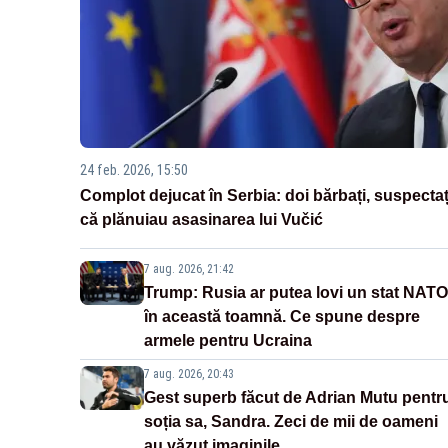
24 feb. 2026, 15:50
Complot dejucat în Serbia: doi bărbați, suspectaț
că plănuiau asasinarea lui Vučić
7 aug. 2026, 21:42
Trump: Rusia ar putea lovi un stat NATO
în această toamnă. Ce spune despre
armele pentru Ucraina
7 aug. 2026, 20:43
Gest superb făcut de Adrian Mutu pentr
soția sa, Sandra. Zeci de mii de oameni
au văzut imaginile