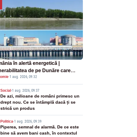
ânia în alertă energetică |
nerabilitatea de pe Dunăre care
omie
·
1 aug. 2026, 09:32
e în pericol Centrala Cernavodă era
oscută de pe vremea lui Ceaușescu
2
Social
-
1 aug. 2026, 09:37
De azi, milioane de români primesc un
drept nou. Ce se întâmplă dacă ți se
strică un produs
3
Politica
-
1 aug. 2026, 09:39
Piperea, semnal de alarmă. De ce este
bine să avem bani cash, în contextul