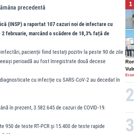
1
tămâna precedentă
ică (INSP) a raportat 107 cazuri noi de infectare cu
- 2 februarie, marcând o scădere de 18,3% față de
nfectări, pacienții fiind testați pozitiv la peste 90 de zile
ceeași perioadă au fost înregistrate două decese
Rom
Vul
Econ
pun
 diagnosticate cu infecție cu SARS-CoV-2 au decedat în
cun
 până în prezent, 3.582.645 de cazuri de COVID-19.
e 950 de teste RT-PCR și 15.400 de teste rapide