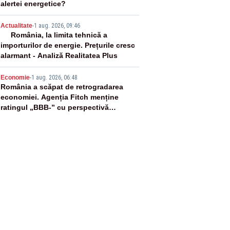
alertei energetice?
4
Actualitate
-
1 aug. 2026, 09:46
România, la limita tehnică a
importurilor de energie. Prețurile cresc
alarmant - Analiză Realitatea Plus
5
Economie
-
1 aug. 2026, 06:48
România a scăpat de retrogradarea
economiei. Agenția Fitch menține
ratingul „BBB-” cu perspectivă
negativă