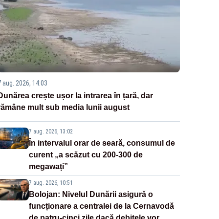
7 aug. 2026, 14:03
Dunărea crește ușor la intrarea în țară, dar
rămâne mult sub media lunii august
7 aug. 2026, 13:02
În intervalul orar de seară, consumul de
curent „a scăzut cu 200-300 de
megawați”
7 aug. 2026, 10:51
Bolojan: Nivelul Dunării asigură o
funcționare a centralei de la Cernavodă
de patru-cinci zile dacă debitele vor