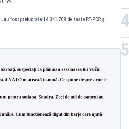
e 0,6%.
al, au fost prelucrate 14.041.709 de teste RT-PCR și
bărbați, suspectați că plănuiau asasinarea lui Vučić
 stat NATO în această toamnă. Ce spune despre armele
tu pentru soția sa, Sandra. Zeci de mii de oameni au
Dunăre. Cum funcționează digul din barje care ajută