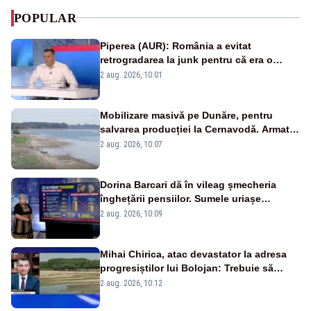
POPULAR
Piperea (AUR): România a evitat
retrogradarea la junk pentru că era o
catastrofă pentru bănci și fondurile de
2 aug. 2026, 10:01
pensii
Mobilizare masivă pe Dunăre, pentru
salvarea producției la Cernavodă. Armata
va detona o stâncă și va devia apa
2 aug. 2026, 10:07
fluviului - IMAGINI AERIENE
Dorina Barcari dă în vileag șmecheria
înghețării pensiilor. Sumele uriașe
pierdute de fiecare român
2 aug. 2026, 10:09
Mihai Chirica, atac devastator la adresa
progresiștilor lui Bolojan: Trebuie să
protejăm și natura, dar nu șținem omaneii
2 aug. 2026, 10:12
în stare permanentă de alertă