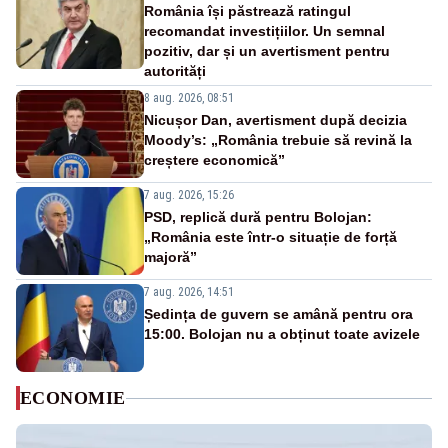
România își păstrează ratingul
recomandat investițiilor. Un semnal
pozitiv, dar și un avertisment pentru
autorități
8 aug. 2026, 08:51
Nicușor Dan, avertisment după decizia
Moody’s: „România trebuie să revină la
creștere economică”
7 aug. 2026, 15:26
PSD, replică dură pentru Bolojan:
„România este într-o situație de forță
majoră”
7 aug. 2026, 14:51
Ședința de guvern se amână pentru ora
15:00. Bolojan nu a obținut toate avizele
ECONOMIE