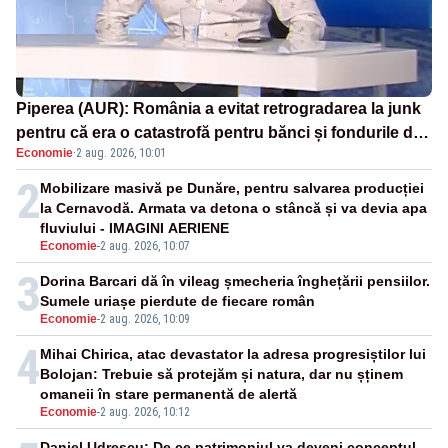
Piperea (AUR): România a evitat retrogradarea la junk
pentru că era o catastrofă pentru bănci și fondurile de
Economie
·
2 aug. 2026, 10:01
pensii
2
Mobilizare masivă pe Dunăre, pentru salvarea producției
la Cernavodă. Armata va detona o stâncă și va devia apa
fluviului - IMAGINI AERIENE
Economie
-
2 aug. 2026, 10:07
3
Dorina Barcari dă în vileag șmecheria înghețării pensiilor.
Sumele uriașe pierdute de fiecare român
Economie
-
2 aug. 2026, 10:09
4
Mihai Chirica, atac devastator la adresa progresiștilor lui
Bolojan: Trebuie să protejăm și natura, dar nu șținem
omaneii în stare permanentă de alertă
Economie
-
2 aug. 2026, 10:12
Daniel Udrescu: De ce patrimoniul va deveni conceptul