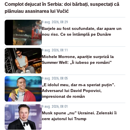
Complot dejucat în Serbia: doi bărbați, suspectați că
plănuiau asasinarea lui Vučić
9 aug. 2026, 08:29
Barjele au fost scufundate, dar apare un
nou risc. Ce se întâmplă pe Dunăre
9 aug. 2026, 08:11
Michele Morrone, apariție surpriză la
Summer Well: „Îi iubesc pe români”
9 aug. 2026, 08:05
„E idolul meu, dar m-a speriat puțin”.
Adversarul lui David Popovici,
impresionat de român
9 aug. 2026, 08:01
Musk spune „nu” Ucrainei. Zelenski îi
cere ajutorul lui Trump