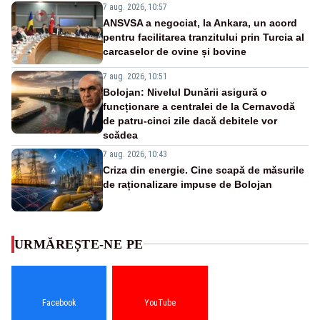
7 aug. 2026, 10:57
ANSVSA a negociat, la Ankara, un acord
pentru facilitarea tranzitului prin Turcia al
carcaselor de ovine și bovine
7 aug. 2026, 10:51
Bolojan: Nivelul Dunării asigură o
funcționare a centralei de la Cernavodă
de patru-cinci zile dacă debitele vor
scădea
7 aug. 2026, 10:43
Criza din energie. Cine scapă de măsurile
de raționalizare impuse de Bolojan
URMĂREȘTE-NE PE
Facebook
YouTube