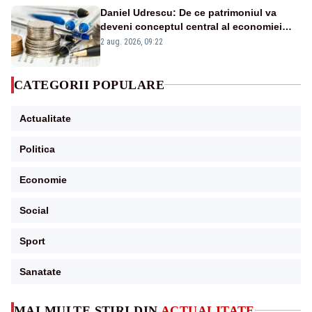
Daniel Udrescu: De ce patrimoniul va
deveni conceptul central al economiei
viitoare?
2 aug. 2026, 09:22
CATEGORII POPULARE
Actualitate
Politica
Economie
Social
Sport
Sanatate
MAI MULTE ȘTIRI DIN
ACTUALITATE