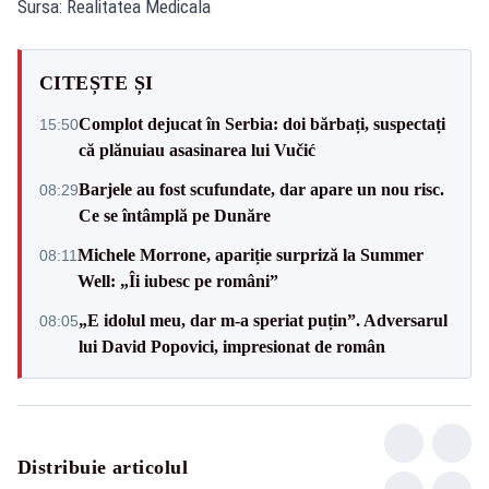
Sursa: Realitatea Medicala
CITEȘTE ȘI
Complot dejucat în Serbia: doi bărbați, suspectați
15:50
că plănuiau asasinarea lui Vučić
Barjele au fost scufundate, dar apare un nou risc.
08:29
Ce se întâmplă pe Dunăre
Michele Morrone, apariție surpriză la Summer
08:11
Well: „Îi iubesc pe români”
„E idolul meu, dar m-a speriat puțin”. Adversarul
08:05
lui David Popovici, impresionat de român
Distribuie articolul