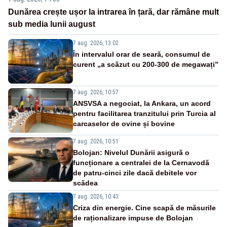
Dunărea crește ușor la intrarea în țară, dar rămâne mult
sub media lunii august
7 aug. 2026, 13:02
În intervalul orar de seară, consumul de
curent „a scăzut cu 200-300 de megawați”
7 aug. 2026, 10:57
ANSVSA a negociat, la Ankara, un acord
pentru facilitarea tranzitului prin Turcia al
carcaselor de ovine și bovine
7 aug. 2026, 10:51
Bolojan: Nivelul Dunării asigură o
funcționare a centralei de la Cernavodă
de patru-cinci zile dacă debitele vor
scădea
7 aug. 2026, 10:43
Criza din energie. Cine scapă de măsurile
de raționalizare impuse de Bolojan