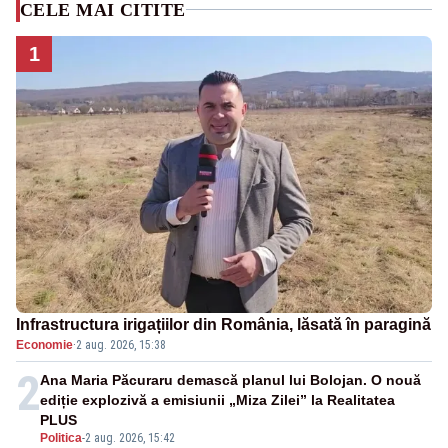
CELE MAI CITITE
1
Infrastructura irigațiilor din România, lăsată în paragină
Economie
·
2 aug. 2026, 15:38
2
Ana Maria Păcuraru demască planul lui Bolojan. O nouă
ediție explozivă a emisiunii „Miza Zilei” la Realitatea
PLUS
Politica
-
2 aug. 2026, 15:42