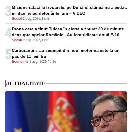
3
Misiune ratată la Izvoarele, pe Dunăre: stânca nu a cedat,
militarii reiau detonările luni – VIDEO
Social
-
2 aug. 2026, 15:48
4
Drona care a ținut Tulcea în alertă a zburat 20 de minute
deasupra apelor României. Au fost ridicate două F-16
Social
-
2 aug. 2026, 19:28
5
Carburanții s-au scumpit din nou, motorina este la un
pas de 11 lei/litru
Economie
-
2 aug. 2026, 15:36
ACTUALITATE