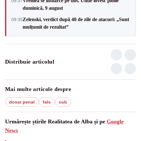
Vremea se întoarce pe dos. Unde lovesc ploile
09:37
duminică, 9 august
Zelenski, verdict după 40 de zile de atacuri: „Sunt
09:35
mulțumit de rezultat”
Distribuie articolul
Mai multe articole despre
dosar penal
fals
cub
Urmărește știrile Realitatea de Alba și pe
Google
News