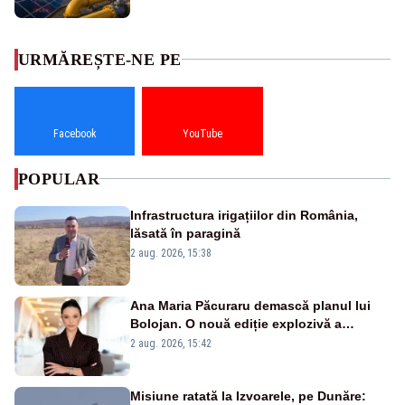
URMĂREȘTE-NE PE
Facebook
YouTube
POPULAR
Infrastructura irigațiilor din România,
lăsată în paragină
2 aug. 2026, 15:38
Ana Maria Păcuraru demască planul lui
Bolojan. O nouă ediție explozivă a
emisiunii „Miza Zilei” la Realitatea PLUS
2 aug. 2026, 15:42
Misiune ratată la Izvoarele, pe Dunăre: