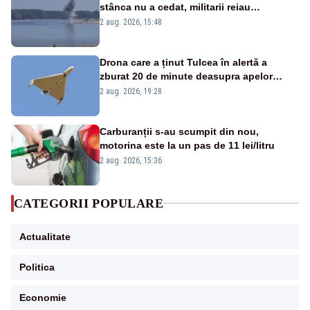
stânca nu a cedat, militarii reiau
detonările luni – VIDEO
2 aug. 2026, 15:48
Drona care a ținut Tulcea în alertă a
zburat 20 de minute deasupra apelor
României. Au fost ridicate două F-16
2 aug. 2026, 19:28
Carburanții s-au scumpit din nou,
motorina este la un pas de 11 lei/litru
2 aug. 2026, 15:36
CATEGORII POPULARE
Actualitate
Politica
Economie