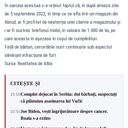
În sarcina acestuia s-a reținut faptul că, în după amiaza zilei
de 5 septembrie 2022, în timp ce se afla într-un magazin din
Abrud, ar fi profitat de neatenția unei cliente a magazinului și
i-ar fi sustras telefonul mobil, în valoare de 1.000 de lei, pe
care aceasta în așezase în coșul de cumpărături.
Față de bărbat, cercetările sunt continuate sub aspectul
săvârșirii infracțiunii de furt.
Sursa: Realitatea de Alba
CITEȘTE ȘI
Complot dejucat în Serbia: doi bărbați, suspectați
15:50
că plănuiau asasinarea lui Vučić
Joe Biden, vești îngrijorătoare despre cancer.
10:51
Boala s-a extins