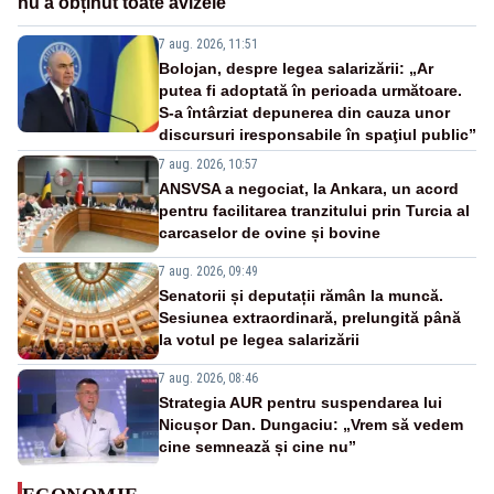
nu a obținut toate avizele
7 aug. 2026, 11:51
Bolojan, despre legea salarizării: „Ar
putea fi adoptată în perioada următoare.
S-a întârziat depunerea din cauza unor
discursuri iresponsabile în spaţiul public”
7 aug. 2026, 10:57
ANSVSA a negociat, la Ankara, un acord
pentru facilitarea tranzitului prin Turcia al
carcaselor de ovine și bovine
7 aug. 2026, 09:49
Senatorii și deputații rămân la muncă.
Sesiunea extraordinară, prelungită până
la votul pe legea salarizării
7 aug. 2026, 08:46
Strategia AUR pentru suspendarea lui
Nicușor Dan. Dungaciu: „Vrem să vedem
cine semnează și cine nu”