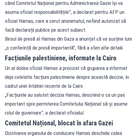
când Comitetul Național pentru Administrarea Gazei își va
asuma oficial responsabilitățile”, a declarat pentru AFP un
oficial Hamas, care a cerut anonimatul, nefiind autorizat să
facă declarații publice pe acest subiect.
Biroul de presă al Hamas din Gaza a anunțat că va susține luni
„o conferință de presă importantă”, fără a oferi alte detalii.
Facțiunile palestiniene, informate la Cairo
Un al doilea oficial Hamas a precizat că gruparea a informat
deja celelalte facțiuni palestiniene despre această decizie, în
cadrul unei întâlniri recente de la Cairo.
„Facțiunile au salutat decizia Hamas, descriind-o ca un pas
important spre permiterea Comitetului Național să-și asume
rolul de guvernare”, a declarat oficialul.
Comitetul Național, blocat în afara Gazei
Dizolvarea organului de conducere Hamas deschide calea