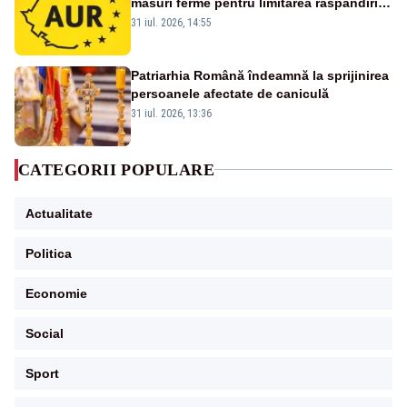
măsuri ferme pentru limitarea răspândirii
virusului pestei porcine africane
31 iul. 2026, 14:55
Patriarhia Română îndeamnă la sprijinirea
persoanele afectate de caniculă
31 iul. 2026, 13:36
CATEGORII POPULARE
Actualitate
Politica
Economie
Social
Sport