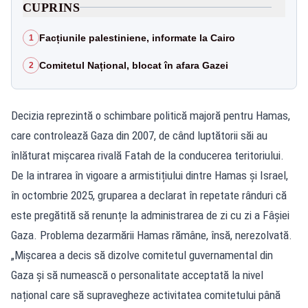
CUPRINS
Facțiunile palestiniene, informate la Cairo
1
Comitetul Național, blocat în afara Gazei
2
Decizia reprezintă o schimbare politică majoră pentru Hamas,
care controlează Gaza din 2007, de când luptătorii săi au
înlăturat mișcarea rivală Fatah de la conducerea teritoriului.
De la intrarea în vigoare a armistițiului dintre Hamas și Israel,
în octombrie 2025, gruparea a declarat în repetate rânduri că
este pregătită să renunțe la administrarea de zi cu zi a Fâșiei
Gaza. Problema dezarmării Hamas rămâne, însă, nerezolvată.
„Mișcarea a decis să dizolve comitetul guvernamental din
Gaza și să numească o personalitate acceptată la nivel
național care să supravegheze activitatea comitetului până