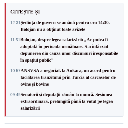
CITEȘTE ȘI
Ședința de guvern se amână pentru ora 14:30.
12:31
Bolojan nu a obținut toate avizele
Bolojan, despre legea salarizării: „Ar putea fi
11:51
adoptată în perioada următoare. S-a întârziat
depunerea din cauza unor discursuri iresponsabile
în spaţiul public”
ANSVSA a negociat, la Ankara, un acord pentru
10:57
facilitarea tranzitului prin Turcia al carcaselor de
ovine și bovine
Senatorii și deputații rămân la muncă. Sesiunea
09:49
extraordinară, prelungită până la votul pe legea
salarizării