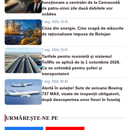
funcționare a centralei de la Cernavodă
de patru-cinci zile dacă debitele vor
scădea
7 aug. 2026, 10:43
Criza din energie. Cine scapă de măsurile
de raționalizare impuse de Bolojan
7 aug. 2026, 10:01
Tarifele pentru rovinietă și sistemul
TollRo se aplică de la 1 octombrie 2026.
Ce se schimbă pentru șoferi și
transportatori
7 aug. 2026, 09:45
Alertă în aviație! Sute de avioane Boeing
737 MAX, vizate de inspecții obligatorii,
după descoperirea unor fisuri în fuselaj
URMĂREȘTE-NE PE