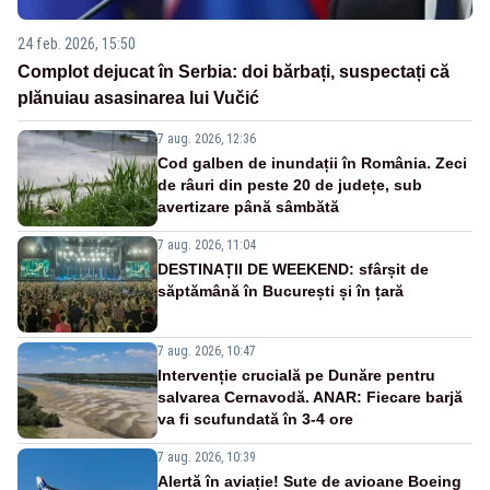
24 feb. 2026, 15:50
Complot dejucat în Serbia: doi bărbați, suspectați că
plănuiau asasinarea lui Vučić
7 aug. 2026, 12:36
Cod galben de inundații în România. Zeci
de râuri din peste 20 de județe, sub
avertizare până sâmbătă
7 aug. 2026, 11:04
DESTINAȚII DE WEEKEND: sfârșit de
săptămână în București și în țară
7 aug. 2026, 10:47
Intervenție crucială pe Dunăre pentru
salvarea Cernavodă. ANAR: Fiecare barjă
va fi scufundată în 3-4 ore
7 aug. 2026, 10:39
Alertă în aviație! Sute de avioane Boeing