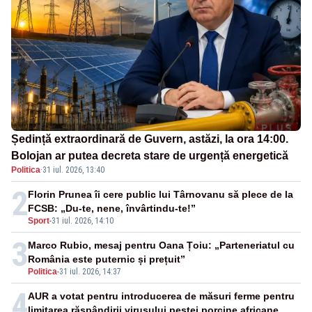
Ședință extraordinară de Guvern, astăzi, la ora 14:00.
Bolojan ar putea decreta stare de urgență energetică
Politica
·
31 iul. 2026, 13:40
2
Florin Prunea îi cere public lui Târnovanu să plece de la
FCSB: „Du-te, nene, învârtindu-te!”
Sport
-
31 iul. 2026, 14:10
3
Marco Rubio, mesaj pentru Oana Țoiu: „Parteneriatul cu
România este puternic și prețuit”
Politica
-
31 iul. 2026, 14:37
4
AUR a votat pentru introducerea de măsuri ferme pentru
limitarea răspândirii virusului pestei porcine africane