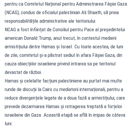
pentru ca Comitetul Național pentru Administrarea Fâșiei Gaza
(NCAG), condus de oficialul palestinian Ali Shaath, să preia
responsabilitățile administrative ale teritoriului.
NCAG a fost înființat de Consiliul pentru Pace al președintelui
american Donald Trump, anul trecut, în contextul medierii
armistițiului dintre Hamas și Israel. Cu toate acestea, de luni
de zile, comitetul și-a păstrat sediul în afara Fâșiei Gaza, din
cauza obiecțiilor israeliene privind intrarea sa pe teritoriul
devastat de război.
Hamas și celelalte facțiuni palestiniene au purtat mai multe
runde de discuții la Cairo cu mediatorii internaționali, pentru a
reduce divergențele legate de a doua fază a armistițiului, care
prevede dezarmarea Hamas și retragerea treptată a forțelor
israeliene din Gaza. Această etapă se află în impas de câteva
luni.