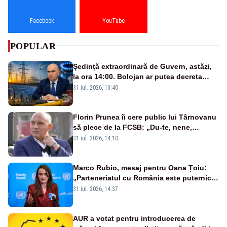
Facebook
YouTube
POPULAR
Ședință extraordinară de Guvern, astăzi,
la ora 14:00. Bolojan ar putea decreta
stare de urgență energetică
31 iul. 2026, 13:40
Florin Prunea îi cere public lui Târnovanu
să plece de la FCSB: „Du-te, nene,
învârtindu-te!”
31 iul. 2026, 14:10
Marco Rubio, mesaj pentru Oana Țoiu:
„Parteneriatul cu România este puternic
și prețuit”
31 iul. 2026, 14:37
AUR a votat pentru introducerea de