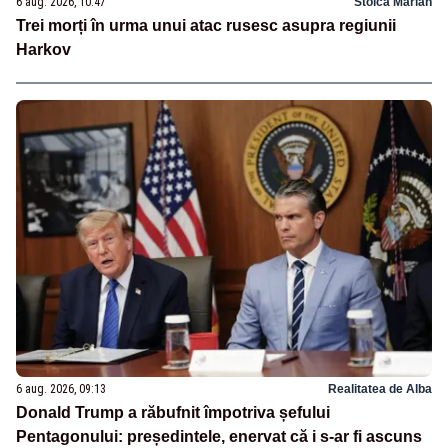
6 aug. 2026, 10:47
Stoica Marian
Trei morți în urma unui atac rusesc asupra regiunii
Harkov
6 aug. 2026, 09:13
Realitatea de Alba
Donald Trump a răbufnit împotriva șefului
Pentagonului: președintele, enervat că i s-ar fi ascuns