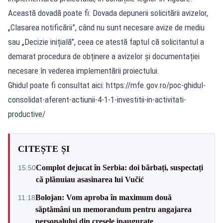
Această dovadă poate fi: Dovada depunerii solicitării avizelor,
„Clasarea notificării”, când nu sunt necesare avize de mediu
sau „Decizie inițială”, ceea ce atestă faptul că solicitantul a
demarat procedura de obținere a avizelor și documentației
necesare în vederea implementării proiectului.
Ghidul poate fi consultat aici: https://mfe.gov.ro/poc-ghidul-
consolidat-aferent-actiunii-4-1-1-investitii-in-activitati-
productive/
CITEȘTE ȘI
Complot dejucat în Serbia: doi bărbați, suspectați
15:50
că plănuiau asasinarea lui Vučić
Bolojan: Vom aproba în maximum două
11:18
săptămâni un memorandum pentru angajarea
personalului din creșele inaugurate