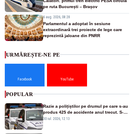
Călători: primul tren electric PESA circulă
pe ruta București – Brașov
6 aug. 2026, 08:28
Parlamentul a adoptat în sesiune
extraordinară trei proiecte de lege care
reprezintă jaloane din PNRR
URMĂREȘTE-NE PE
Facebook
YouTube
POPULAR
Razie a polițiștilor pe drumul pe care s-au
produs 425 de accidente anul trecut. S-au
dat aproape 200 de amenzi
30 iul. 2026, 12:13