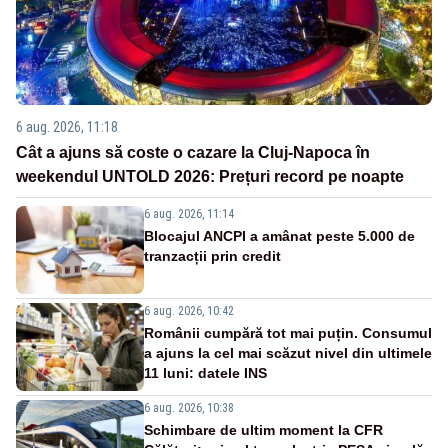
6 aug. 2026, 11:18
Cât a ajuns să coste o cazare la Cluj-Napoca în
weekendul UNTOLD 2026: Prețuri record pe noapte
6 aug. 2026, 11:14
Blocajul ANCPI a amânat peste 5.000 de
tranzacții prin credit
6 aug. 2026, 10:42
Românii cumpără tot mai puțin. Consumul
a ajuns la cel mai scăzut nivel din ultimele
11 luni: datele INS
6 aug. 2026, 10:38
Schimbare de ultim moment la CFR