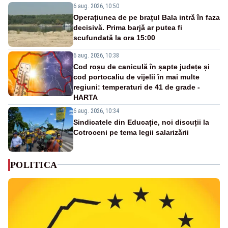
6 aug. 2026, 10:50
Operațiunea de pe brațul Bala intră în faza
decisivă. Prima barjă ar putea fi
scufundată la ora 15:00
6 aug. 2026, 10:38
Cod roșu de caniculă în șapte județe și
cod portocaliu de vijelii în mai multe
regiuni: temperaturi de 41 de grade -
HARTA
6 aug. 2026, 10:34
Sindicatele din Educație, noi discuții la
Cotroceni pe tema legii salarizării
POLITICA