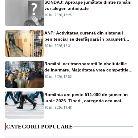
SONDAJ: Aproape jumătate dintre români
vor alegeri anticipate
30 iul. 2026, 12:25
ANP: Activitatea curentă din sistemul
penitenciar se desfăşoară în parametri
normali
30 iul. 2026, 12:31
Românii cer transparență în cheltuielile
de înarmare. Majoritatea vrea competiție
reală și industrie locală – SONDAJ
30 iul. 2026, 12:53
România are peste 511.000 de șomeri în
iunie 2026. Tinerii, categoria cea mai
afectată
30 iul. 2026, 11:48
CATEGORII POPULARE