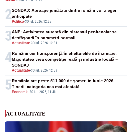
Social
·
30 iul. 2026, 12:13
amenzi
2
SONDAJ: Aproape jumătate dintre români vor alegeri
anticipate
Politica
-
30 iul. 2026, 12:25
3
ANP: Activitatea curentă din sistemul penitenciar se
desfăşoară în parametri normali
Actualitate
-
30 iul. 2026, 12:31
4
Românii cer transparență în cheltuielile de înarmare.
Majoritatea vrea competiție reală și industrie locală –
SONDAJ
Actualitate
-
30 iul. 2026, 12:53
5
România are peste 511.000 de șomeri în iunie 2026.
Tinerii, categoria cea mai afectată
Economie
-
30 iul. 2026, 11:48
ACTUALITATE