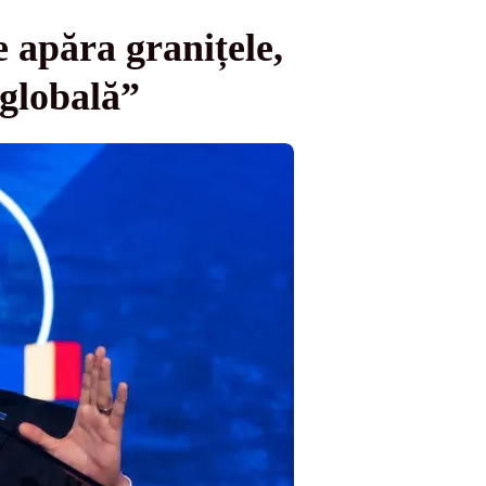
 apăra granițele,
 globală”