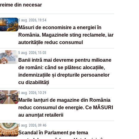
treime din necesar
5 aug. 2026, 19:54
Măsuri de economisire a energiei în
România. Magazinele sting reclamele, iar
autoritățile reduc consumul
5 aug. 2026, 15:03
Banii intră mai devreme pentru milioane
de români: când se plătesc alocațiile,
indemnizațiile și drepturile persoanelor
cu dizabilități
5 aug. 2026, 10:29
Marile lanțuri de magazine din România
reduc consumul de energie. Ce MĂSURI
au anunțat retailerii
5 aug. 2026, 09:46
Scandal în Parlament pe tema