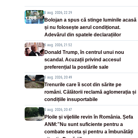
5 aug. 2026, 22:29
Bolojan a spus că stinge luminile acasă
și nu folosește aerul condiționat.
Adevărul din spatele declarațiilor
5 aug. 2026, 21:52
Donald Trump, în centrul unui nou
scandal. Acuzații privind accesul
preferențial la postările sale
5 aug. 2026, 20:49
Trenurile care îi scot din sărite pe
români. Călătorii reclamă aglomerația și
condițiile insuportabile
5 aug. 2026, 20:47
Ploile și vijeliile revin în România. Șefa
ANM:”Nu sunt suficiente pentru a
combate seceta și pentru a îmbunătăți