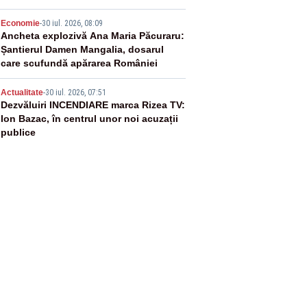
4
Economie
-
30 iul. 2026, 08:09
Ancheta explozivă Ana Maria Păcuraru:
Șantierul Damen Mangalia, dosarul
care scufundă apărarea României
5
Actualitate
-
30 iul. 2026, 07:51
Dezvăluiri INCENDIARE marca Rizea TV:
Ion Bazac, în centrul unor noi acuzații
publice