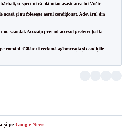
bărbați, suspectați că plănuiau asasinarea lui Vučić
e acasă și nu folosește aerul condiționat. Adevărul din
ou scandal. Acuzații privind accesul preferențial la
e pe români. Călătorii reclamă aglomerația și condițiile
a și pe
Google News