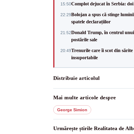
Complot dejucat în Serbia: doi 
15:50
Bolojan a spus că stinge luminil
22:29
spatele declarațiilor
Donald Trump, în centrul unui n
21:52
postările sale
Trenurile care îi scot din sărit
20:49
insuportabile
Distribuie articolul
Mai multe articole despre
George Simion
Urmărește știrile Realitatea de Alb