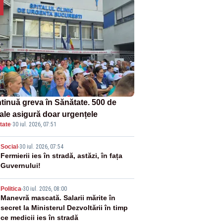
tinuă greva în Sănătate. 500 de
tale asigură doar urgențele
tate
·
30 iul. 2026, 07:51
2
Social
-
30 iul. 2026, 07:54
Fermierii ies în stradă, astăzi, în fața
Guvernului!
3
Politica
-
30 iul. 2026, 08:00
Manevră mascată. Salarii mărite în
secret la Ministerul Dezvoltării în timp
ce medicii ies în stradă