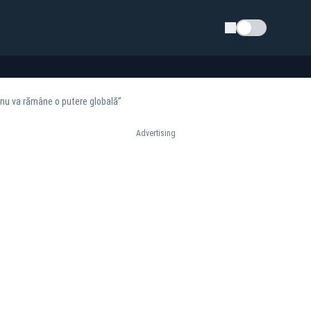
Schimba tema
 nu va rămâne o putere globală”
Advertising