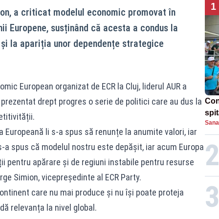
1
on, a criticat modelul economic promovat în
unii Europene, susținând că acesta a condus la
 și la apariția unor dependențe strategice
omic European organizat de ECR la Cluj, liderul AUR a
 prezentat drept progres o serie de politici care au dus la
Con
spi
itivității.
Sana
a Europeană li s-a spus să renunțe la anumite valori, iar
 s-a spus că modelul nostru este depășit, iar acum Europa
ii pentru apărare și de regiuni instabile pentru resurse
orge Simion, vicepreședinte al ECR Party.
ontinent care nu mai produce și nu își poate proteja
dă relevanța la nivel global.