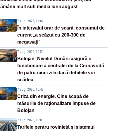
rămâne mult sub media lunii august
7 aug. 2026, 13:02
În intervalul orar de seară, consumul de
curent „a scăzut cu 200-300 de
megawați”
7 aug. 2026, 10:51
Bolojan: Nivelul Dunării asigură o
funcționare a centralei de la Cernavodă
de patru-cinci zile dacă debitele vor
scădea
7 aug. 2026, 10:43
Criza din energie. Cine scapă de
măsurile de raționalizare impuse de
Bolojan
7 aug. 2026, 10:01
Tarifele pentru rovinietă și sistemul