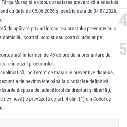
ial Târgu Mureş şi a dispus arestarea preventivă a acestuia
pând cu data de 05.06.2026 şi până la data de 04.07.2026,
ș.
ată de apărare privind înlocuirea arestului preventiv cu o
domiciliu, control judiciar sau control judiciar pe
i contestată în termen de 48 de ore de la pronunțare de
care în cazul procurorilor.
subliniat că, indiferent de măsurile preventive dispuse,
ezumția de nevinovăție până la o hotărâre definitivă.
surile dispuse de judecătorul de drepturi şi libertăţi,
 nevinovăţie prevăzută de art. 4 alin. (1) din Codul de
ia.