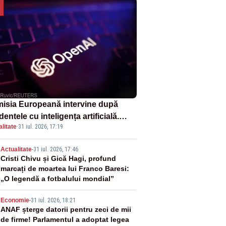
isia Europeană intervine după
dentele cu inteligența artificială.
litate
·
31 iul. 2026, 17:19
nAI și Anthropic, vizate
2
Actualitate
-
31 iul. 2026, 17:46
Cristi Chivu și Gică Hagi, profund
marcați de moartea lui Franco Baresi:
„O legendă a fotbalului mondial”
3
Economie
-
31 iul. 2026, 18:21
ANAF șterge datorii pentru zeci de mii
de firme! Parlamentul a adoptat legea