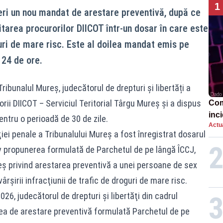
1
eri un nou mandat de arestare preventivă, după ce
tarea procurorilor DIICOT într-un dosar în care este
uri de mare risc. Este al doilea mandat emis pe
 24 de ore.
ibunalul Mureș, judecătorul de drepturi și libertăți a
ii DIICOT – Serviciul Teritorial Târgu Mureș și a dispus
Com
inci
entru o perioadă de 30 de zile.
Actua
Ope
ţiei penale a Tribunalului Mureş a fost înregistrat dosarul
v propunerea formulată de Parchetul de pe lângă ÎCCJ,
reş privind arestarea preventivă a unei persoane de sex
şirii infracţiunii de trafic de droguri de mare risc.
026, judecătorul de drepturi şi libertăţi din cadrul
ea de arestare preventivă formulată Parchetul de pe