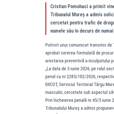
Cristian Pomohaci a primit vin
Tribunalul Mureș a admis solici
cercetat pentru trafic de drog
numele său în decurs de numai
Potrivit unui comunicat transmis de Tr
aprobat cererea formulată de procuror
arestarea preventivă a inculpatului p
„La data de 5 iunie 2026, pe rolul sec
penal cu nr.2285/102/2026, respecti
DIICOT, Serviciul Teritorial Târgu Mu
masculin, cercetate sub aspectul săvâr
Prin încheierea penală nr.45/5 iunie 2
Tribunalului Mureş a admis propuner