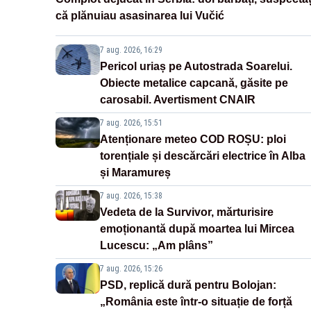
că plănuiau asasinarea lui Vučić
7 aug. 2026, 16:29
Pericol uriaș pe Autostrada Soarelui.
Obiecte metalice capcană, găsite pe
carosabil. Avertisment CNAIR
7 aug. 2026, 15:51
Atenționare meteo COD ROȘU: ploi
torențiale și descărcări electrice în Alba
și Maramureș
7 aug. 2026, 15:38
Vedeta de la Survivor, mărturisire
emoționantă după moartea lui Mircea
Lucescu: „Am plâns”
7 aug. 2026, 15:26
PSD, replică dură pentru Bolojan:
„România este într-o situație de forță