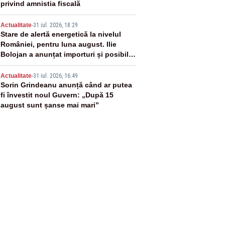
privind amnistia fiscală
4
Actualitate
-
31 iul. 2026, 18:29
Stare de alertă energetică la nivelul
României, pentru luna august. Ilie
Bolojan a anunțat importuri și posibile
restricții – VIDEO
5
Actualitate
-
31 iul. 2026, 16:49
Sorin Grindeanu anunță când ar putea
fi învestit noul Guvern: „După 15
august sunt șanse mai mari”