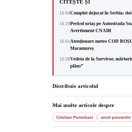
CITEȘTE ȘI
Complot dejucat în Serbia: doi 
15:50
Pericol uriaș pe Autostrada Soa
16:29
Avertisment CNAIR
Atenționare meteo COD ROȘU: pl
15:51
Maramureș
Vedeta de la Survivor, mărtur
15:38
plâns”
Distribuie articolul
Mai multe articole despre
Cristian Pomohaci
arest preventiv