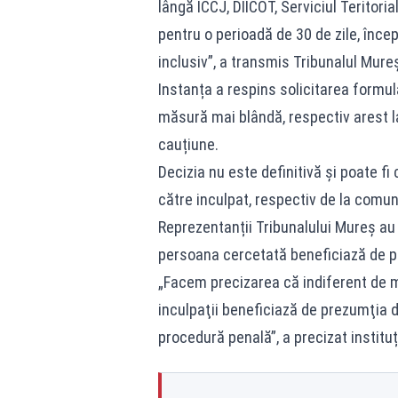
lângă ÎCCJ, DIICOT, Serviciul Teritor
pentru o perioadă de 30 de zile, înce
inclusiv”, a transmis Tribunalul Mure
Instanța a respins solicitarea formul
măsură mai blândă, respectiv arest la 
cauțiune.
Decizia nu este definitivă și poate f
către inculpat, respectiv de la comuni
Reprezentanții Tribunalului Mureș au 
persoana cercetată beneficiază de pr
„Facem precizarea că indiferent de mă
inculpaţii beneficiază de prezumţia de
procedură penală”, a precizat instituț