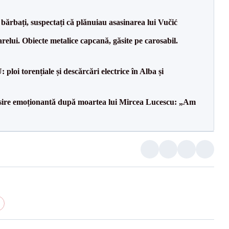
bărbați, suspectați că plănuiau asasinarea lui Vučić
relui. Obiecte metalice capcană, găsite pe carosabil.
oi torențiale și descărcări electrice în Alba și
isire emoționantă după moartea lui Mircea Lucescu: „Am