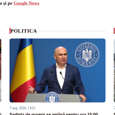
a și pe
Google News
POLITICA
7 aug. 2026, 14:51
i
Ședința de guvern se amână pentru ora 15:00.